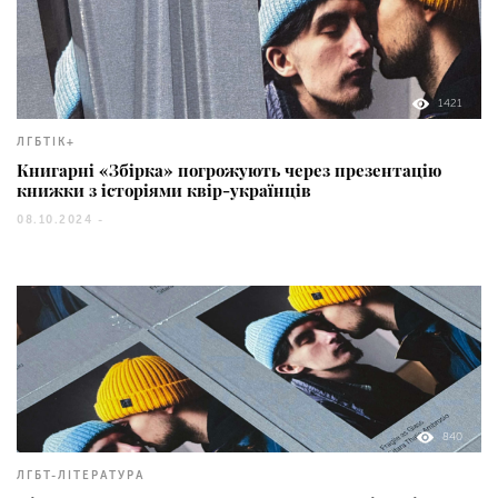
1421
ЛГБТІК+
Книгарні «Збірка» погрожують через презентацію
книжки з історіями квір-українців
08.10.2024 -
840
ЛГБТ-ЛІТЕРАТУРА