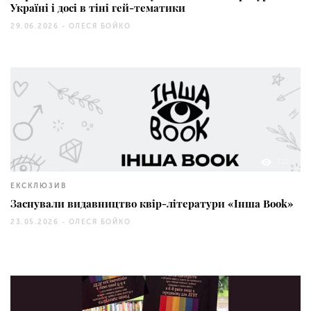
Україні і досі в тіні гей-тематики
29.06.2026 -
ОЛЕСЯ БОЙКО
212
ЕКСКЛЮЗИВ
Заснували видавництво квір-літератури «Інша Book»
23.05.2026 -
ОЛЕСЯ БОЙКО