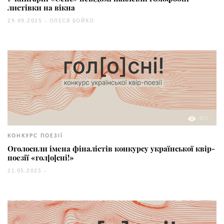
листівки на вікна
29.09.2025 -
ОЛЕСЯ БОЙКО
972
КОНКУРС ПОЕЗІЇ
Оголосили імена фіналістів конкурсу української квір-
поезії «гол[o]сні!»
21.05.2025 -