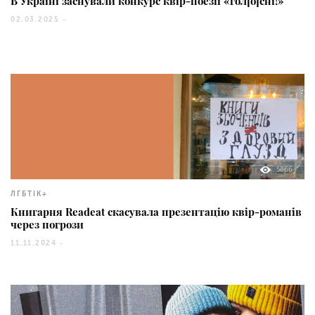
В Україні заснували конкурс квір-поезії «гол[o]сні!»
02.03.2025 -
5866
ЛГБТІК+
Книгарня Readeat скасувала презентацію квір-романів
через погрози
11.11.2024 -