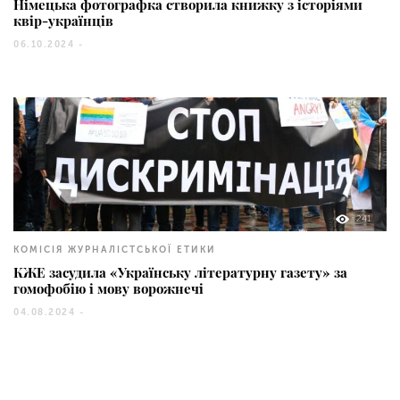
Німецька фотографка створила книжку з історіями
квір-українців
06.10.2024 -
241
КОМІСІЯ ЖУРНАЛІСТСЬКОЇ ЕТИКИ
КЖЕ засудила «Українську літературну газету» за
гомофобію і мову ворожнечі
04.08.2024 -