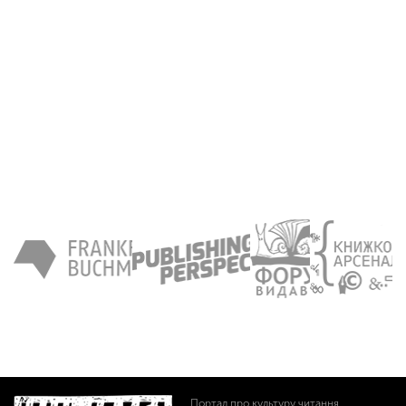
Портал про культуру читання