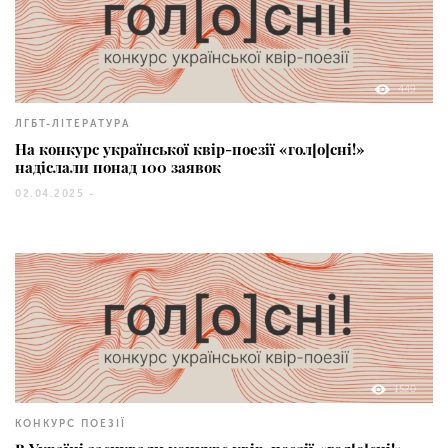
449
ЛГБТ-ЛІТЕРАТУРА
На конкурс української квір-поезії «гoл[о]снi!»
надіслали понад 100 заявок
02.04.2025 -
1520
КОНКУРС ПОЕЗІЇ