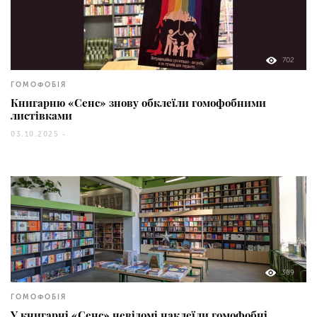
702
ГОМОФОБІЯ
Книгарню «Сенс» знову обклеїли гомофобними
листівками
03.10.2025 -
389
ГОМОФОБІЯ
У книгарні «Сенс» невідомі наклеїли гомофобні