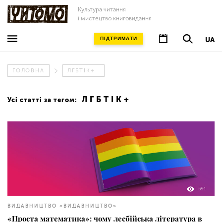
Культура читання
і мистецтво книговидання
ПІДТРИМАТИ
UA
ГОЛОВНА
ЛГБТІК+
ЛГБТІК+
Усі статті за тегом:
591
ВИДАВНИЦТВО «ВИДАВНИЦТВО»
«Проста математика»: чому лесбійська література в