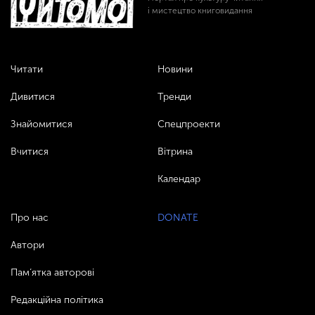
і мистецтво книговидання
Читати
Новини
Дивитися
Тренди
Знайомитися
Спецпроекти
Вчитися
Вітрина
Календар
Про нас
DONATE
Автори
Пам’ятка авторові
Редакційна політика