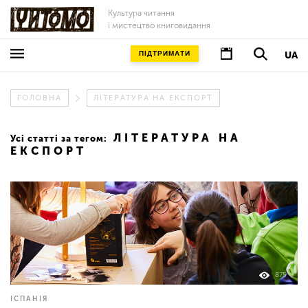
Культура читання
і мистецтво книговидання
ПІДТРИМАТИ
UA
ГОЛОВНА
ЛІТЕРАТУРА НА ЕКСПОРТ
ЛІТЕРАТУРА НА
Усі статті за тегом:
ЕКСПОРТ
875
ІСПАНІЯ