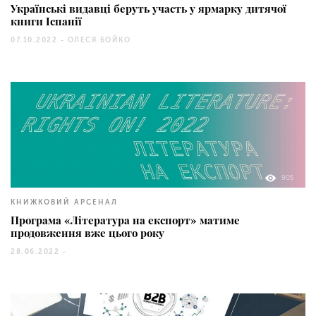
Українські видавці беруть участь у ярмарку дитячої
книги Іспанії
07.10.2022 -
ОЛЕСЯ БОЙКО
905
КНИЖКОВИЙ АРСЕНАЛ
Програма «Література на експорт» матиме
продовження вже цього року
28.06.2022 -