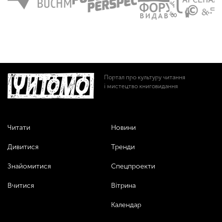
Портал про культуру читання
і мистецтво книговидання
Читати
Новини
Дивитися
Тренди
Знайомитися
Спецпроекти
Вчитися
Вітрина
Календар