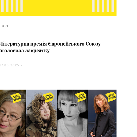
EUPL
Літературна премія Європейського Союзу
оголосила лавреатку
17.05.2025 -