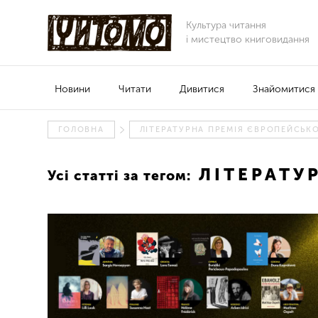
Культура читання
і мистецтво книговидання
Новини
Читати
Дивитися
Знайомитися
ГОЛОВНА
ЛІТЕРАТУРНА ПРЕМІЯ ЄВРОПЕЙСЬК
ЛІТЕРАТУ
Усі статті за тегом: