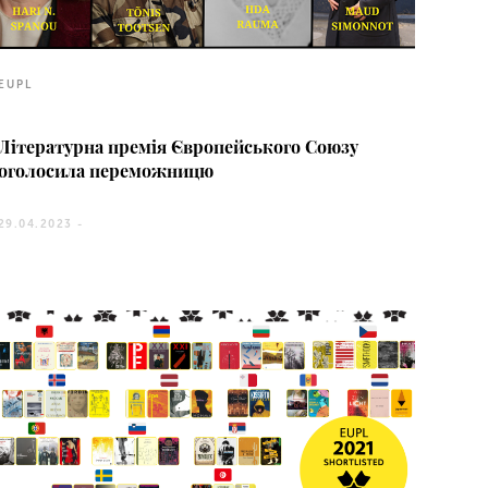
EUPL
Літературна премія Європейського Союзу
оголосила переможницю
29.04.2023 -