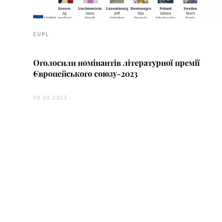
EUPL
Оголосили номінантів літературної премії
Європейського союзу-2023
08.03.2023 -