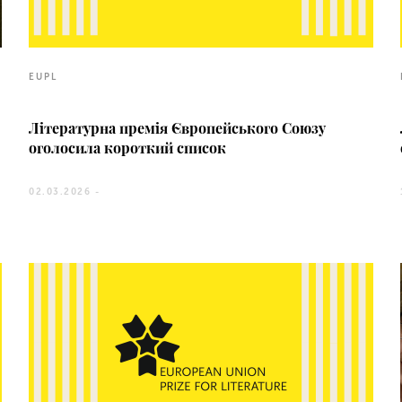
EUPL
Літературна премія Європейського Союзу
оголосила короткий список
02.03.2026 -