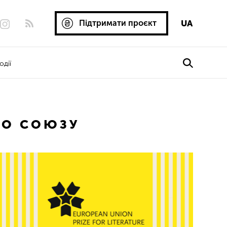
Підтримати проєкт
UA
одії
ГО СОЮЗУ