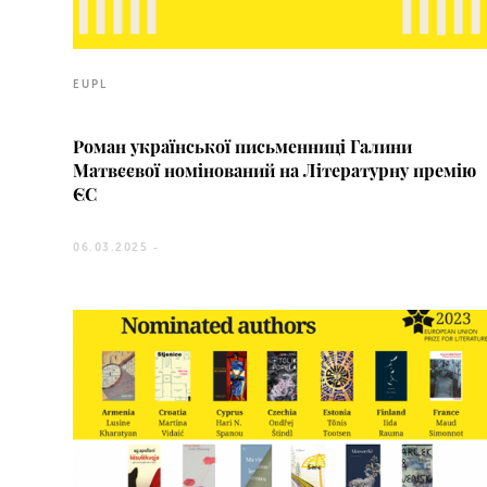
EUPL
Роман української письменниці Галини
Матвєєвої номінований на Літературну премію
ЄС
06.03.2025 -