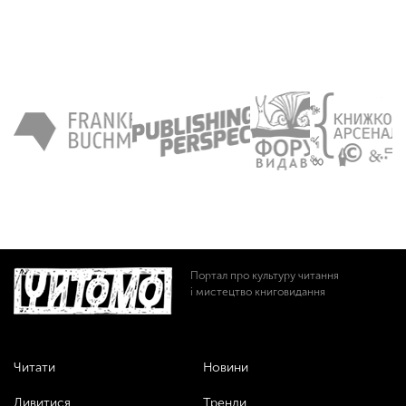
Портал про культуру читання
і мистецтво книговидання
Читати
Новини
Дивитися
Тренди