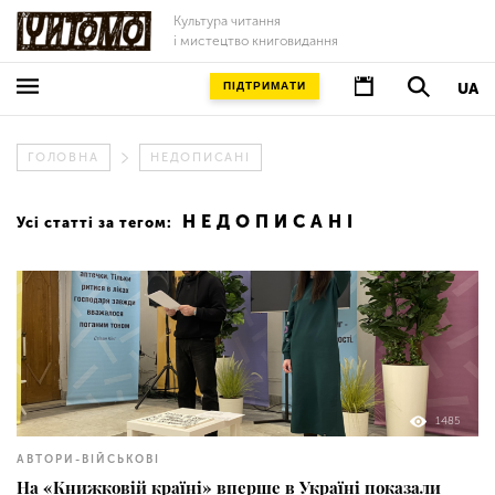
Культура читання
і мистецтво книговидання
ПІДТРИМАТИ
UA
ГОЛОВНА
НЕДОПИСАНІ
НЕДОПИСАНІ
Усі статті за тегом:
1485
АВТОРИ-ВІЙСЬКОВІ
На «Книжковій країні» вперше в Україні показали