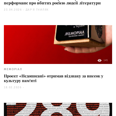
перформанс про вбитих росією людей літератури
23.04.2026 -
ДАРʼЯ ГНИЛЯК
145
МЕМОРІАЛ
Проєкт «Недописані» отримав відзнаку за внесок у
культуру памʼяті
18.02.2026 -