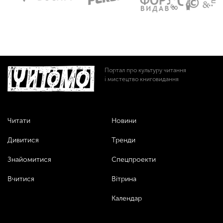
Портал про культуру читання
і мистецтво книговидання
Читати
Новини
Дивитися
Тренди
Знайомитися
Спецпроекти
Вчитися
Вітрина
Календар