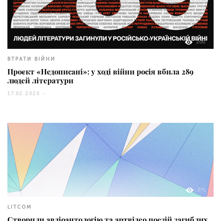
200
ВТРАТИ ВІЙНИ
Проєкт «Недописані»: у ході війни росія вбила 289
людей літератури
17.02.2026 -
375
LITCOM
Створили авдіоантологію та артвідео поезій загиблих