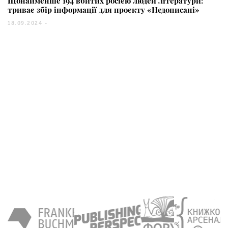
Щонайменше 194 вбитих росією людей літератури:
триває збір інформації для проєкту «Недописані»
18.09.2024 -