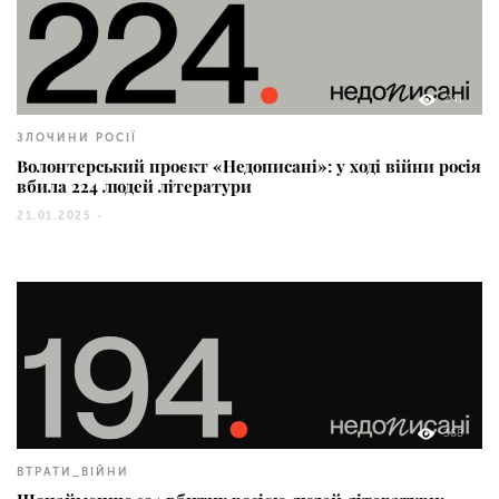
341
ЗЛОЧИНИ РОСІЇ
Волонтерський проєкт «Недописані»: у ході війни росія
вбила 224 людей літератури
21.01.2025 -
368
ВТРАТИ_ВІЙНИ