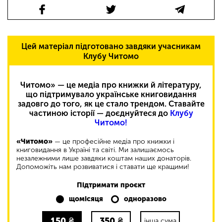
Цей матеріал підготовано завдяки учасникам
Клубу Читомо
Читомо» — це медіа про книжки й літературу,
що підтримувало українське книговидання
задовго до того, як це стало трендом. Ставайте
частиною історії — доєднуйтеся до
Клубу
Читомо!
«Читомо»
— це професійне медіа про книжки і
книговидання в Україні та світі. Ми залишаємось
незалежними лише завдяки коштам наших донаторів.
Допоможіть нам розвиватися і ставати ще кращими!
Підтримати проєкт
щомісяця
одноразово
150
₴
350
₴
інша сума