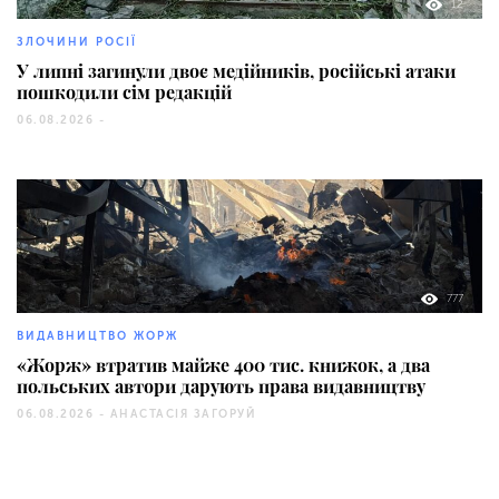
12
ЗЛОЧИНИ РОСІЇ
У липні загинули двоє медійників, російські атаки
пошкодили сім редакцій
06.08.2026 -
777
ВИДАВНИЦТВО ЖОРЖ
«Жорж» втратив майже 400 тис. книжок, а два
польських автори дарують права видавництву
06.08.2026 -
АНАСТАСІЯ ЗАГОРУЙ