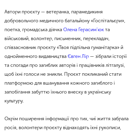
Автори проєкту — ветеранка, парамедикиня
добровольчого медичного батальйону «Госпітальєри»,
поетка, громадська діячка
Олена Герасим’юк
та
військовий, волонтер, письменник, перекладач,
співзасновник проєкту «Твоя підпільна гуманітарка» й
однойменного видавництва
Євген Лір
— зібрали історії
та спогади про загиблих авторів і працівників літгалузі,
щоб їхні голоси не зникли. Проєкт покликаний стати
платформою для вшанування кожного загиблого і
запобігання забуттю їхнього внеску в українську
культуру.
Окрім поширення інформації про тих, чиї життя забрала
росія, волонтери проєкту віднаходять їхні рукописи,