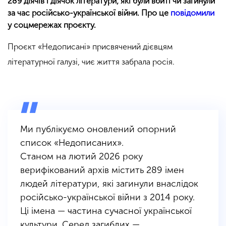
289 діячів і діячок літератури, які були вбиті чи загинули
за час російсько-української війни. Про це
повідомили
у соцмережах проєкту.
Проєкт «Недописані» присвячений дієвцям
літературної галузі, чиє життя забрала росія.
Ми публікуємо оновлений опорний
список «Недописаних».
Станом на лютий 2026 року
верифікований архів містить 289 імен
людей літератури, які загинули внаслідок
російсько-української війни з 2014 року.
Ці імена — частина сучасної української
культури. Серед загиблих —