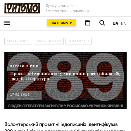
Культура читання
і мистецтво книговидання
ПІДТРИМАТИ
UA
EN
ВТРАТИ ВІЙНИ
ЗЛОЧИНИ РОСІЇ
НЕДОПИСАНІ
ВТРАТИ ВІЙНИ
Проєкт «Недописані»: у ході війни росія вбила 289
людей літератури
17.02.2026
Волонтерський проєкт «Недописані» ідентифікував