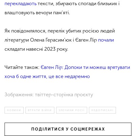
перекладають
тексти, збирають спогади близьких і
влаштовують вечори пам’яті.
Як повідомлялося, перелік убитих росією людей
літератури Олена Герасим’юк і Євген Лір
почали
складати навесні 2023 року.
Читайте також:
Євген Лір: Допоки ти можеш врятувати
хоча б одне життя, це все недаремно
Зображення: твіттер-сторінка проєкту
НОВИНИ
ВТРАТИ ВІЙНИ
ЗЛОЧИНИ РОСІЇ
НЕДОПИСАНІ
ПОДІЛИТИСЯ У СОЦМЕРЕЖАХ