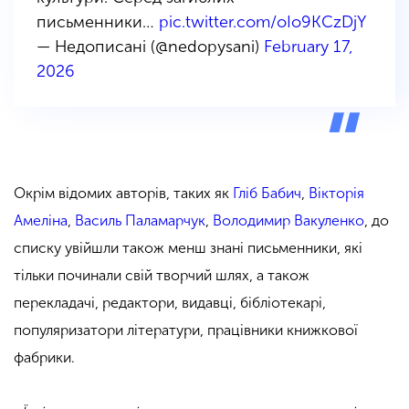
письменники…
pic.twitter.com/oIo9KCzDjY
— Недописані (@nedopysani)
February 17,
2026
Окрім відомих авторів, таких як
Гліб Бабич
,
Вікторія
Амеліна
,
Василь Паламарчук
,
Володимир Вакуленко
, до
списку увійшли також менш знані письменники, які
тільки починали свій творчий шлях, а також
перекладачі, редактори, видавці, бібліотекарі,
популяризатори літератури, працівники книжкової
фабрики.