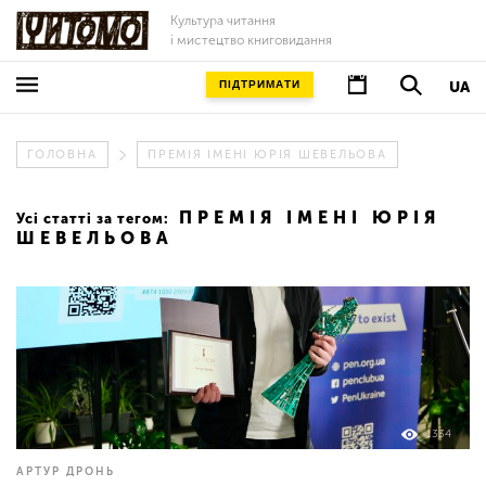
Культура читання
і мистецтво книговидання
ПІДТРИМАТИ
UA
ГОЛОВНА
ПРЕМІЯ ІМЕНІ ЮРІЯ ШЕВЕЛЬОВА
ПРЕМІЯ ІМЕНІ ЮРІЯ
Усі статті за тегом:
ШЕВЕЛЬОВА
1334
АРТУР ДРОНЬ