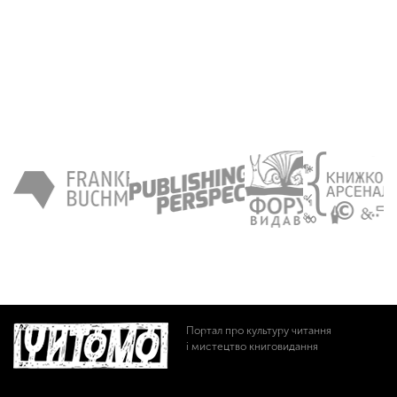
Портал про культуру читання
і мистецтво книговидання