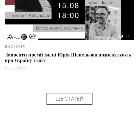
17
ДИСКУСІЯ
Лавреати премії імені Юрія Шевельова подискутують
про Україну і світ
14.08.2022 -
ЩЕ СТАТЕЙ