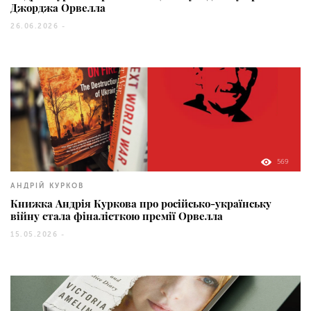
Джорджа Орвелла
26.06.2026 -
569
АНДРІЙ КУРКОВ
Книжка Андрія Куркова про російсько-українську
війну стала фіналісткою премії Орвелла
15.05.2026 -