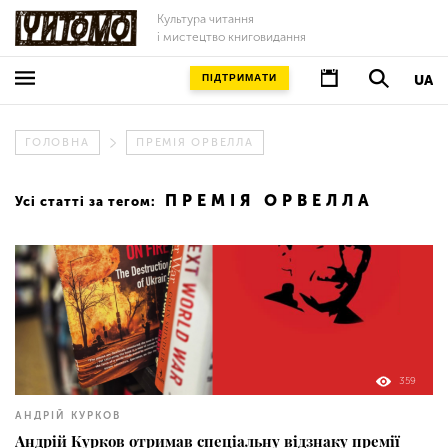
Культура читання
і мистецтво книговидання
ПІДТРИМАТИ
UA
ГОЛОВНА
ПРЕМІЯ ОРВЕЛЛА
ПРЕМІЯ ОРВЕЛЛА
Усі статті за тегом:
359
АНДРІЙ КУРКОВ
Андрій Курков отримав спеціальну відзнаку премії