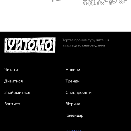
Портал про культуру читання
і мистецтво книговидання
Читати
Новини
Дивитися
Тренди
Знайомитися
Спецпроекти
Вчитися
Вітрина
Календар