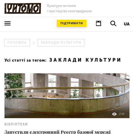
Культура читання
і мистецтво книговидання
ПІДТРИМАТИ
UA
ГОЛОВНА
ЗАКЛАДИ КУЛЬТУРИ
ЗАКЛАДИ КУЛЬТУРИ
Усі статті за тегом:
249
БІБЛІОТЕКИ
Запустили електронний Реєстр базової мережі