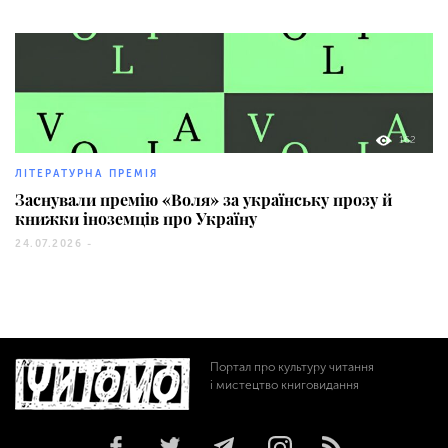
162
ЛІТЕРАТУРНА ПРЕМІЯ
Заснували премію «Воля» за українську прозу й
книжки іноземців про Україну
24.07.2026 -
Портал про культуру читання
і мистецтво книговидання