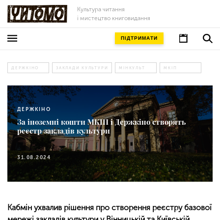
Культура читання
і мистецтво книговидання
ПІДТРИМАТИ
ДЕРЖКІНО
ЗАКЛАДИ КУЛЬТУРИ
МІНКУЛЬТ
МКІП
ДЕРЖКІНО
За іноземні кошти МКІП і Держкіно створять
реєстр закладів культури
31.08.2024
Кабмін ухвалив рішення про створення реєстру базової
мережі закладів культури у Вінницькій та Київській