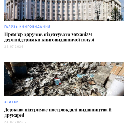
126
ГАЛУЗЬ КНИГОВИДАННЯ
Прем’єр доручив підготувати механізм
держпідтримки книговидавничої галузі
28.07.2026 -
221
ЗБИТКИ
Держава підтримає постраждалі видавництва й
друкарні
24.07.2026 -