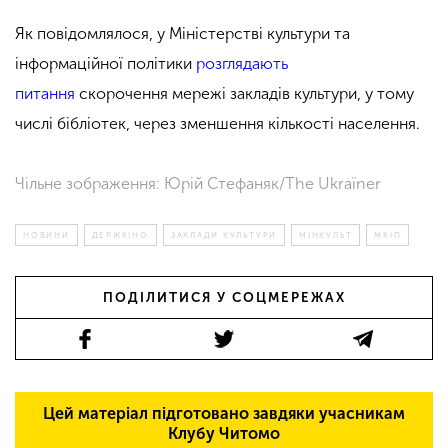
Як повідомлялося, у Міністерстві культури та
інформаційної політики
розглядають
питання
скорочення мережі закладів культури, у тому
числі бібліотек, через зменшення кількості населення.
Чільне зображення: Юрій Стефаняк/The Ukraїner
НОВИНИ
ДЕРЖКІНО
ЗАКЛАДИ КУЛЬТУРИ
МІНКУЛЬТ
МКІП
ПОДІЛИТИСЯ У СОЦМЕРЕЖАХ
Цей матеріал підготовано завдяки учасникам
Клубу Читомо