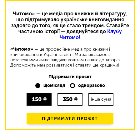
Читомо» — це медіа про книжки й літературу,
що підтримувало українське книговидання
задовго до того, як це стало трендом. Ставайте
частиною історії — доєднуйтеся до
Клубу
Читомо!
«Читомо»
— це професійне медіа про книжки і
книговидання в Україні та світі. Ми залишаємось
незалежними лише завдяки коштам наших донаторів.
Допоможіть нам розвиватися і ставати ще кращими!
Підтримати проєкт
щомісяця
одноразово
150
₴
350
₴
інша сума
ПІДТРИМАТИ ПРОЄКТ