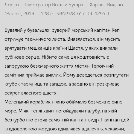
Лоскот ; Ілюстратор Віталій Бугара. – Харків : Вид-во
“Ранок”, 2018. – 128 с. ISBN 978-617-09-4295-1
Бувалий у бувальцях, суворий морський капітан Кеп
отримує таємничого листа. Виявляється, він мусить
врятувати мешканців країни Щастя, у яких викрали
рубінове серце. Нібито саме ця коштовність є
запорукою безхмарного життя містян. Героїчний
самітник приймає виклик. Йому доведеться розплутати
клубок таємниць та загадок, а заодно він розкриває
секрет власного щастя.
Меленький кораблик ніжно обіймало безмежне синє
море. М’які теплі хвилі погойдували палубу, на якій
безтурботно стояв самотній капітан-видр. І капітан цей
із вдоволеною мордою вдивлявся вдалечінь, чекаючи,