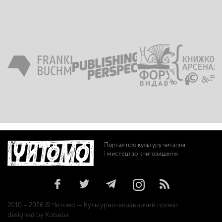
Портал про культуру читання
і мистецтво книговидання
2010 – 2026 © Читомо — Культурно-видавничий проект
designed by Kotseba