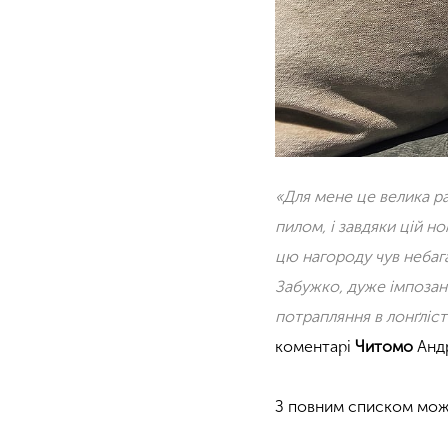
«Для мене це велика ра
пилом, і завдяки цій н
цю нагороду чув небагат
Забужко, дуже імпозана
потрапляння в лонґліс
коментарі
Читомо
Андр
З повним списком мож