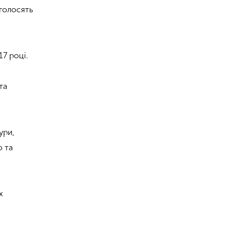
оголосять
7 році.
та
ури,
ю та
х