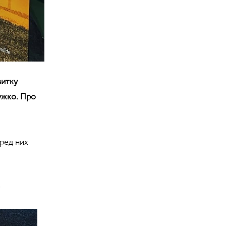
витку
бужко. Про
ред них
;