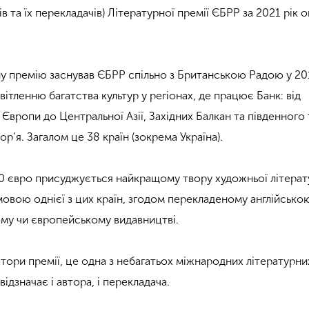
ів та їх перекладачів) Літературної премії ЄБРР за 2021 рік 
у премію заснував ЄБРР спільно з Британською Радою у 201
ітленню багатства культур у регіонах, де працює Банк: від
 Європи до Центральної Азії, Західних Балкан та південного 
’я. Загалом це 38 країн (зокрема Україна).
00 євро присуджується найкращому твору художньої літерат
овою однієї з цих країн, згодом перекладеному англійсько
му чи європейському видавництві.
тори премії, це одна з небагатьох міжнародних літературни
ідзначає і автора, і перекладача.