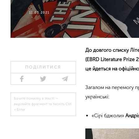
11.03.2021
До довгого списку Літ
(EBRD Literature Prize
ПОДІЛИТИСЯ
це йдеться на офіційн
Загалом на перемогу п
українські:
Бачите помилку в тексті —
виділяйте фрагмент та тисніть Ctrl
+ Enter
«Сірі бджоли»
Андрі