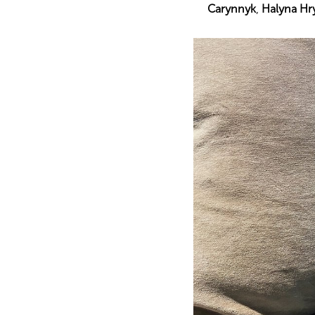
Carynnyk
,
Halyna Hr