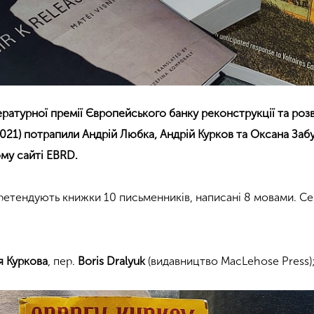
ературної премії Європейського банку реконструкції та роз
 2021) потрапили Андрій Любка, Андрій Курков та Оксана За
ому сайті EBRD.
ретендують книжки 10 письменників, написані 8 мовами. Се
я Куркова
, пер.
Boris Dralyuk
(видавництво MacLehose Press)