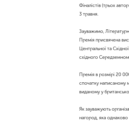
Фіналістів (трьох автор
3 травня.
Зауважимо, Літературн
Премія присвячена висв
Центральної та Східної
східного Середземномор
Премія в розмірі 20 0
спочатку написаному м
виданому у британсько
Як зауважують організа
нагород, яка однаково в