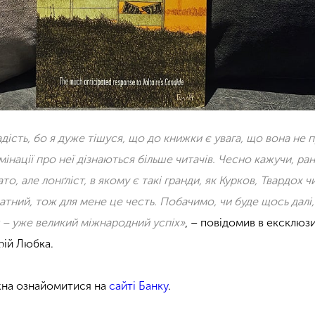
дість, бо я дуже тішуся, що до книжки є увага, що вона не 
омінації про неї дізнаються більше читачів. Чесно кажучи, ра
о, але лонґліст, в якому є такі гранди, як Курков, Твардох ч
тний, тож для мене це честь. Побачимо, чи буде щось далі,
т – уже великий міжнародний успіх»
, – повідомив в ексклю
ій Любка.
на ознайомитися на
сайті Банку
.