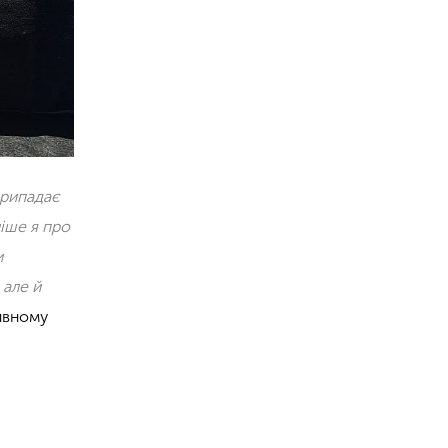
припадає
ніше я про
и
 але й
зивному