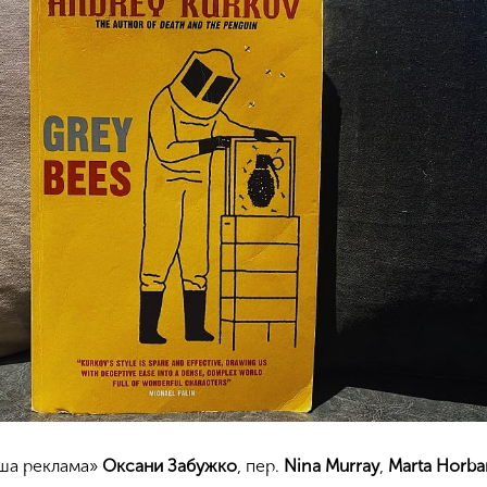
аша реклама»
Оксани Забужко
, пер.
Nina Murray
,
Marta Horb