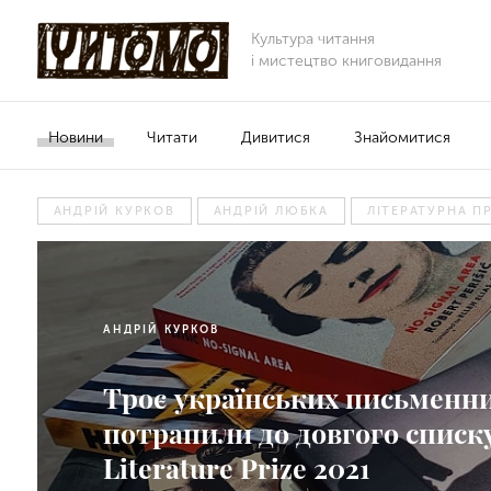
Культура читання
і мистецтво книговидання
Новини
Читати
Дивитися
Знайомитися
АНДРІЙ КУРКОВ
АНДРІЙ ЛЮБКА
ЛІТЕРАТУРНА П
АНДРІЙ КУРКОВ
Троє українських письменн
потрапили до довгого списк
Literature Prize 2021