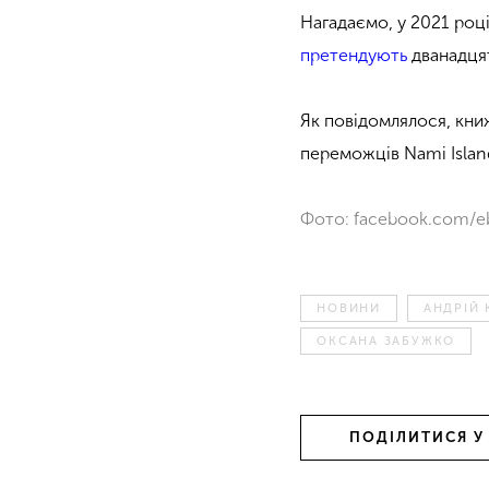
Нагадаємо, у 2021 роц
претендують
дванадцят
Як повідомлялося, книж
переможців Nami Island 
Фото: facebook.com/e
НОВИНИ
АНДРІЙ 
ОКСАНА ЗАБУЖКО
ПОДІЛИТИСЯ У