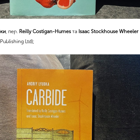
бки
, пер.
Reilly Costigan-Humes
та
Isaac Stockhouse Wheeler
Publishing Ltd);