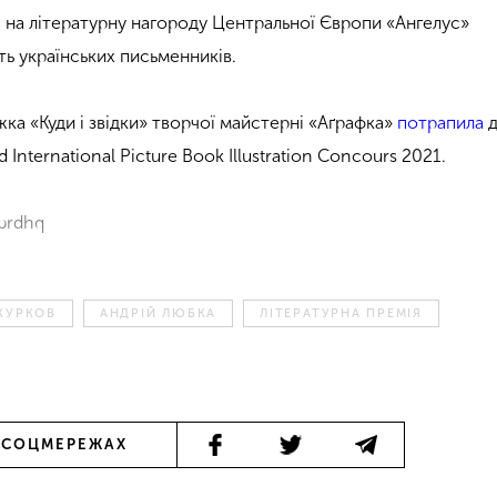
і на літературну нагороду Центральної Європи «Ангелус»
ь українських письменників.
ка «Куди і звідки» творчої майстерні «Аґрафка»
потрапила
д
International Picture Book Illustration Concours 2021.
brdhq
КУРКОВ
АНДРІЙ ЛЮБКА
ЛІТЕРАТУРНА ПРЕМІЯ
 СОЦМЕРЕЖАХ