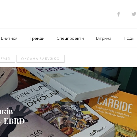
Вчитися
Тренди
Спецпроекти
Вітрина
Події
РЕМІЯ
ОКСАНА ЗАБУЖКО
иків
у EBRD