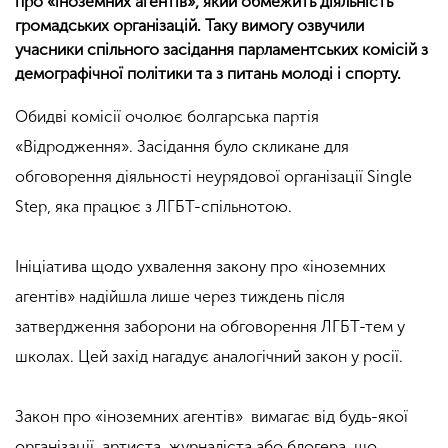
про «іноземних агентів», який обмежить діяльність
громадських організацій. Таку вимогу озвучили
учасники спільного засідання парламентських комісій з
демографічної політики та з питань молоді і спорту.
Обидві комісії очолює болгарська партія
«Відродження». Засідання було скликане для
обговорення діяльності неурядової організації Single
Step, яка працює з ЛГБТ-спільнотою.
Ініціатива щодо ухвалення закону про «іноземних
агентів» надійшла лише через тиждень після
затвердження заборони на обговорення ЛГБТ-тем у
школах. Цей захід нагадує аналогічний закон у росії.
Закон про «іноземних агентів» вимагає від будь-якої
організації, артиста, журналіста або блогера, що