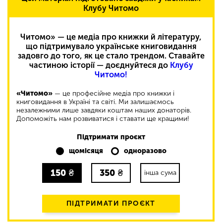
Клубу Читомо
Читомо» — це медіа про книжки й літературу,
що підтримувало українське книговидання
задовго до того, як це стало трендом. Ставайте
частиною історії — доєднуйтеся до
Клубу
Читомо!
«Читомо»
— це професійне медіа про книжки і
книговидання в Україні та світі. Ми залишаємось
незалежними лише завдяки коштам наших донаторів.
Допоможіть нам розвиватися і ставати ще кращими!
Підтримати проєкт
щомісяця
одноразово
150
₴
350
₴
інша сума
ПІДТРИМАТИ ПРОЄКТ