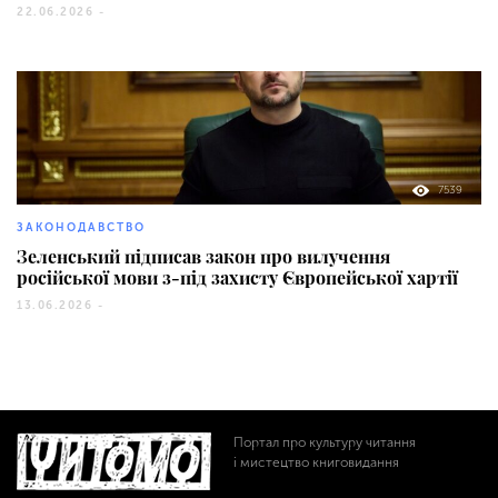
22.06.2026 -
7539
ЗАКОНОДАВСТВО
Зеленський підписав закон про вилучення
російської мови з-під захисту Європейської хартії
13.06.2026 -
Портал про культуру читання
і мистецтво книговидання