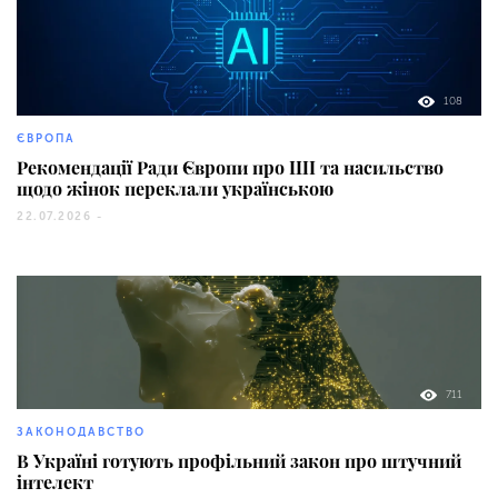
108
ЄВРОПА
Рекомендації Ради Європи про ШІ та насильство
щодо жінок переклали українською
22.07.2026 -
711
ЗАКОНОДАВСТВО
В Україні готують профільний закон про штучний
інтелект