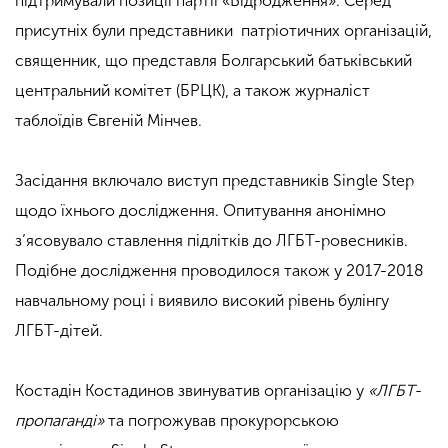
підтримували позиції партії «Відродження». Серед
присутніх були представники патріотичних організацій,
священник, що представля Болгарський батьківський
центральний комітет (БРЦК), а також журналіст
таблоїдів Євгеній Мінчев.
Засідання включало виступ представників Single Step
щодо їхнього дослідження. Опитування анонімно
з’ясовувало ставлення підлітків до ЛГБТ-ровесників.
Подібне дослідження проводилося також у 2017-2018
навчальному році і виявило високий рівень булінгу
ЛГБТ-дітей.
Костадін Костадинов звинуватив організацію у
«ЛГБТ-
пропаганді»
та погрожував прокурорською