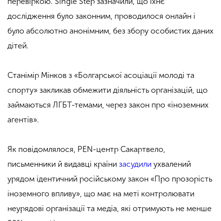
перевіркою. Single Step зазначили, що їхнє
дослідження було законним, проводилося онлайн і
було абсолютно анонімним, без збору особистих даних
дітей.
Станімір Мінков з «Болгарської асоціації молоді та
спорту» закликав обмежити діяльність організацій, що
займаються ЛГБТ-темами, через закон про «іноземних
агентів».
Як повідомлялося, PEN-центр Сакартвело,
письменники й видавці країни
засудили
ухвалений
урядом ідентичний російському закон «Про прозорість
іноземного впливу», що має на меті контролювати
неурядові організації та медіа, які отримують не менше