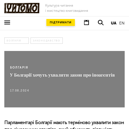
Культура читання
і мистецтво книговидання
ПІДТРИМАТИ
UA
EN
БОЛГАРІЯ
ЗАКОНОДАВСТВО
БОЛГАРІЯ
У Болгарії хочуть ухвалити закон про іноагентів
17.08.2024
Парламентарі Болгарії мають терміново ухвалити закон