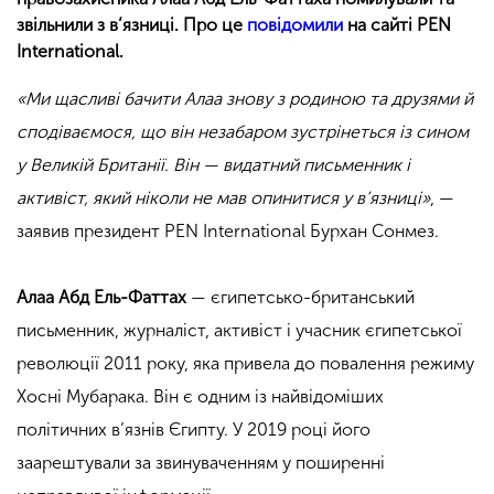
звільнили з в’язниці. Про це
повідомили
на сайті PEN
International.
«Ми щасливі бачити Алаа знову з родиною та друзями й
сподіваємося, що він незабаром зустрінеться із сином
у Великій Британії. Він — видатний письменник і
активіст, який ніколи не мав опинитися у в’язниці»
, —
заявив президент PEN International Бурхан Сонмез.
Алаа Абд Ель-Фаттах
— єгипетсько-британський
письменник, журналіст, активіст і учасник єгипетської
революції 2011 року, яка привела до повалення режиму
Хосні Мубарака. Він є одним із найвідоміших
політичних в’язнів Єгипту. У 2019 році його
заарештували за звинуваченням у поширенні