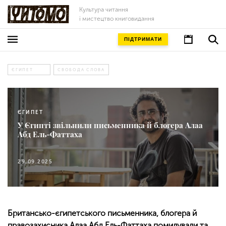
Культура читання
і мистецтво книговидання
ПІДТРИМАТИ
ЄГИПЕТ
СВОБОДА СЛОВА
ЄГИПЕТ
У Єгипті звільнили письменника й блогера Алаа
Абд Ель-Фаттаха
29.09.2025
Британсько-єгипетського письменника, блогера й
правозахисника Алаа Абд Ель-Фаттаха помилували та