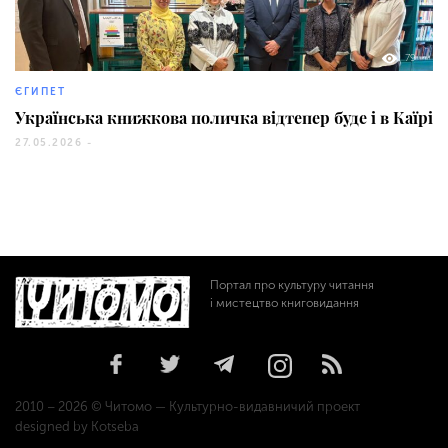
79
ЄГИПЕТ
Українська книжкова поличка відтепер буде і в Каїрі
27.05.2026 -
Портал про культуру читання
і мистецтво книговидання
2010 – 2026 © Читомо — Культурно-видавничий проект
designed by Kotseba