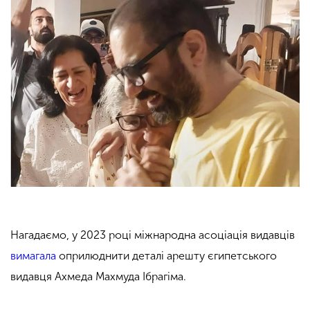
Нагадаємо, у 2023 році міжнародна асоціація видавців
вимагала
оприлюднити деталі арешту єгипетського
видавця Ахмеда Махмуда Ібрагіма.