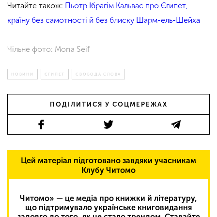
Читайте також:
Пьотр Ібрагім Кальвас про Єгипет,
країну без самотності й без блиску Шарм-ель-Шейха
Чільне фото: Mona Seif
НОВИНИ
ЄГИПЕТ
СВОБОДА СЛОВА
ПОДІЛИТИСЯ У СОЦМЕРЕЖАХ
Цей матеріал підготовано завдяки учасникам
Клубу Читомо
Читомо» — це медіа про книжки й літературу,
що підтримувало українське книговидання
задовго до того, як це стало трендом. Ставайте