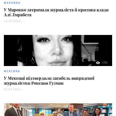
МАРОККО
У Марокко затримали журналіста й критика влади
Алі Лмрабета
14.07.2026 -
1760
МЕКСИКА
У Мексиці підтвердили загибель викраденої
журналістки Роксани Гузман
07.07.2026 -