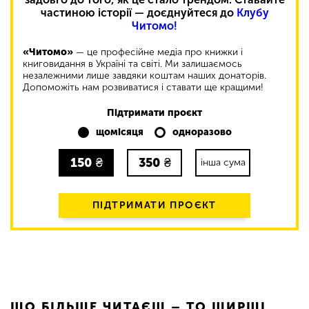
частиною історії — доєднуйтеся до
Клубу
Читомо!
«Читомо»
— це професійне медіа про книжки і
книговидання в Україні та світі. Ми залишаємось
незалежними лише завдяки коштам наших донаторів.
Допоможіть нам розвиватися і ставати ще кращими!
Підтримати проєкт
щомісяця
одноразово
150
₴
350
₴
інша сума
ПІДТРИМАТИ ПРОЄКТ
ЩО БІЛЬШЕ ЧИТАЄШ – ТО ШИРШІ