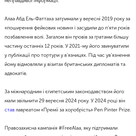
неправдивої інформації.
Алаа Абд Ель-Фаттаха затримали у вересні 2019 року за
«поширення фейкових новин» і засудили до п’яти років
позбавлення волі. Загалом він провів за ґратами більшу
частину останніх 12 років. У 2021-му його звинуватили
у публікації про тортури у в’язницях. Під час ув’язнення
йому відмовляли у візитах британських дипломатів та
адвокатів.
За міжнародним і єгипетським законодавством його
мали звільнити 29 вересня 2024 року. У 2024 році він
став
лавреатом «Премії за хоробрість» Pen Pinter Prize.
Правозахисна кампанія #FreeAlaa, яку підтримали