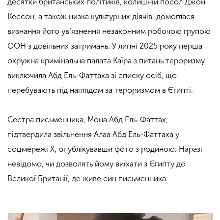
десятки британських політиків, колишній посол Джон
Кессон, а також низка культурних діячів, домоглася
визнання його ув’язнення незаконним робочою групою
ООН з довільних затримань. У липні 2025 року перша
окружна кримінальна палата Каїра з питань тероризму
виключила Абд Ель-Фаттаха зі списку осіб, що
перебувають під наглядом за тероризмом в Єгипті.
Сестра письменника, Мона Абд Ель-Фаттах,
підтвердила звільнення Алаа Абд Ель-Фаттаха у
соцмережі Х, опублікувавши фото з родиною. Наразі
невідомо, чи дозволять йому виїхати з Єгипту до
Великої Британії, де живе син письменника.