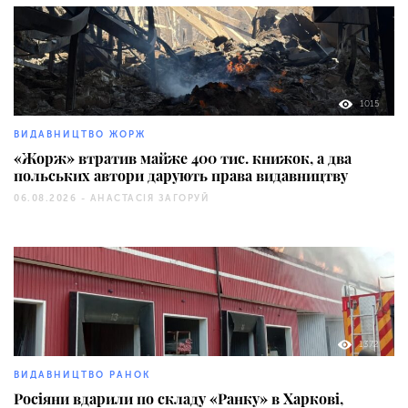
1015
ВИДАВНИЦТВО ЖОРЖ
«Жорж» втратив майже 400 тис. книжок, а два
польських автори дарують права видавництву
06.08.2026 -
АНАСТАСІЯ ЗАГОРУЙ
1372
ВИДАВНИЦТВО РАНОК
Росіяни вдарили по складу «Ранку» в Харкові,