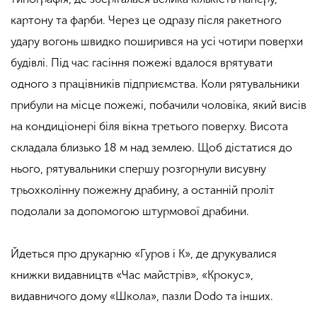
картону та фарби. Через це одразу після ракетного
удару вогонь швидко поширився на усі чотири поверхи
будівлі. Під час гасіння пожежі вдалося врятувати
одного з працівників підприємства. Коли рятувальники
прибули на місце пожежі, побачили чоловіка, який висів
на кондиціонері біля вікна третього поверху. Висота
складала близько 18 м над землею. Щоб дістатися до
нього, рятувальники спершу розгорнули висувну
трьохколінну пожежну драбину, а останній проліт
подолали за допомогою штурмової драбини.
Йдеться про друкарню «Гуров і К», де друкувалися
книжки видавництв «Час майстрів», «Крокус»,
видавничого дому «Школа», пазли Dodo та інших.