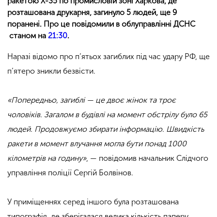
ракетою Х-35 по промисловій зоні Харкова, де
розташована друкарня, загинуло 5 людей, ще 9
поранені. Про це повідомили в облуправлінні ДСНС
станом на
21:30
.
Наразі відомо про п’ятьох загиблих під час удару РФ, ще
п’ятеро зникли безвісти.
«Попередньо, загиблі — це двоє жінок та троє
чоловіків. Загалом в будівлі на момент обстрілу було 65
людей. Продовжуємо збирати інформацію. Швидкість
ракети в момент влучання могла бути понад 1000
кілометрів на годину»
, — повідомив начальник Слідчого
управління поліції Сергій Болвінов.
У приміщеннях серед іншого була розташована
типографія, де зберігалася велика кількість паперу,