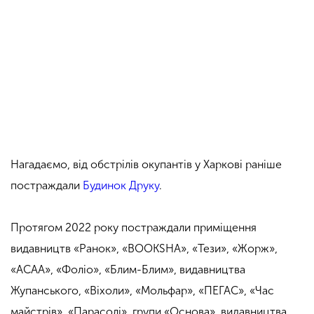
Нагадаємо, від обстрілів окупантів у Харкові раніше
постраждали
Будинок Друку
.
Протягом 2022 року постраждали приміщення
видавництв «Ранок», «BOOKSHA», «Тези», «Жорж»,
«АСАА», «Фоліо», «Блим-Блим», видавництва
Жупанського, «Віхоли», «Мольфар», «ПЕГАС», «Час
майстрів», «Парасолі», групи «Основа», видавництва