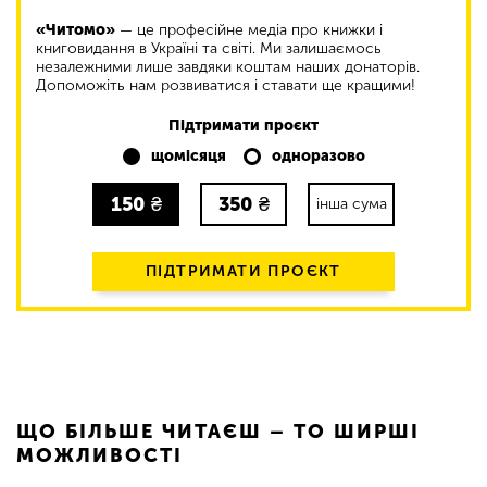
«Читомо»
— це професійне медіа про книжки і
книговидання в Україні та світі. Ми залишаємось
незалежними лише завдяки коштам наших донаторів.
Допоможіть нам розвиватися і ставати ще кращими!
Підтримати проєкт
щомісяця
одноразово
150
₴
350
₴
інша сума
ПІДТРИМАТИ ПРОЄКТ
ЩО БІЛЬШЕ ЧИТАЄШ – ТО ШИРШІ
МОЖЛИВОСТІ