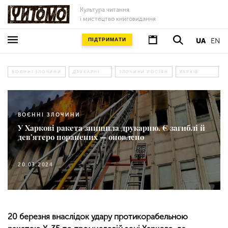
Культура читання
і мистецтво книговидання
ПІДТРИМАТИ
UA
EN
ВОЄННІ ЗЛОЧИНИ
ДРУКАРНІ
ЗЛОЧИНИ РОСІЯН
ХАРКІВ
ВОЄННІ ЗЛОЧИНИ
У Харкові ракета знищила друкарню. Є загиблі й
дев’ятеро поранених — оновлено
20.03.2024
20 березня внаслідок удару протикорабельною