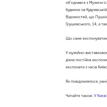
об’єднався з Музеєм іс
будинок на Кудрявській
Відомостей, що Пушкін 
Грушевського, 14, а та
Що саме експонуватиме
У музейно-виставковом
діяла постійна експози
експонати з часів Київс
Як повідомлялося, ран
Читайте також:
У Києві