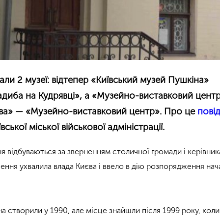
али 2 музеї: відтепер «Київський музей Пушкіна»
диба на Кудрявці», а «Музейно-виставковий цент
ва» — «Музейно-виставковий центр». Про це
пові
ської міської військової адміністрації.
 відбуваються за зверненням столичної громади і керівни
ішення ухвалила влада Києва і ввело в дію розпорядження на
 створили у 1990, але місце знайшли після 1999 року, коли