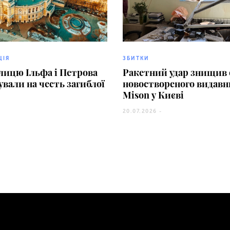
ЦІЯ
ЗБИТКИ
улицю Ільфа і Петрова
Ракетний удар знищив 
вали на честь загиблої
новоствореного видав
Mison у Києві
20.07.2026 -