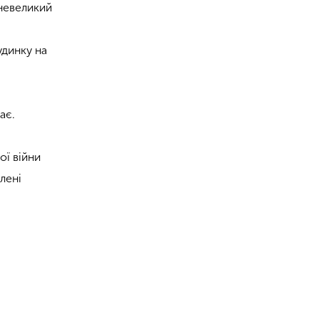
 невеликий
удинку на
ає.
ої війни
лені