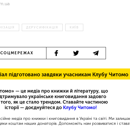
om.ua
ІЗАЦІЯ
ДЕРУСИФІКАЦІЯ
КИЇВ
 СОЦМЕРЕЖАХ
іал підготовано завдяки учасникам Клубу Читомо
томо» — це медіа про книжки й літературу, що
ідтримувало українське книговидання задовго
 того, як це стало трендом. Ставайте частиною
історії — доєднуйтеся до
Клубу Читомо!
ійне медіа про книжки і книговидання в Україні та світі. Ми залиш
яки коштам наших донаторів. Допоможіть нам розвиватися і става