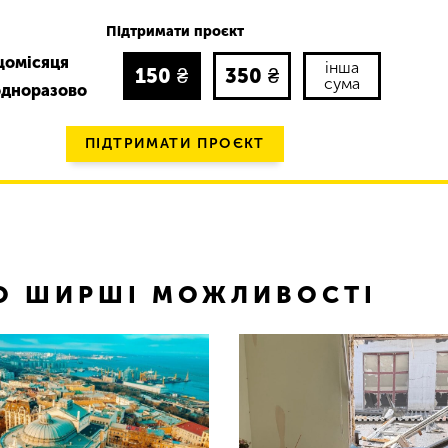
Підтримати проєкт
щомісяця
інша
150
₴
350
₴
сума
одноразово
ПІДТРИМАТИ ПРОЄКТ
ТО ШИРШІ МОЖЛИВОСТІ