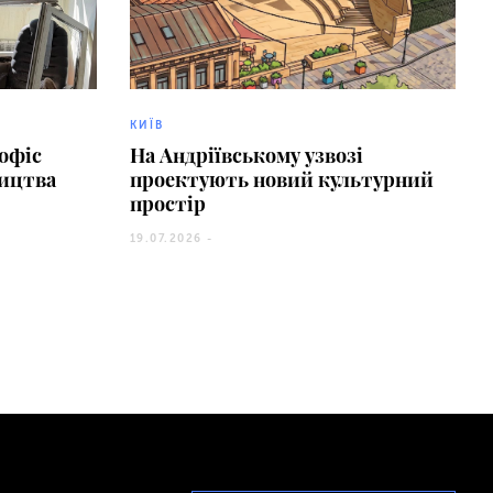
КИЇВ
офіс
На Андріївському узвозі
ництва
проектують новий культурний
простір
19.07.2026 -