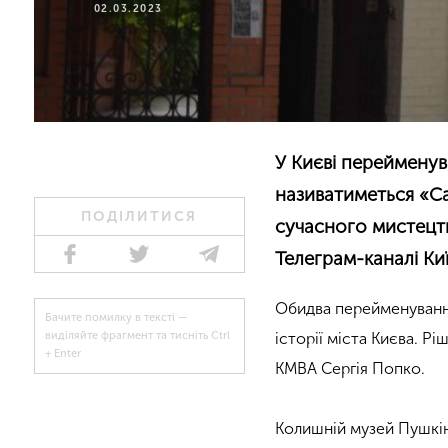
02.03.2023
У Києві перейменув
називатиметься «Са
ПОДІЛИТИСЯ
сучасного мистецт
Телеграм-каналі Київ
Обидва перейменування
Бачите помилку в тексті —
історії міста Києва. Р
виділяйте фрагмент та тисніть Ctrl
+ Enter
КМВА Сергія Попко.
Колишній музей Пушкіна