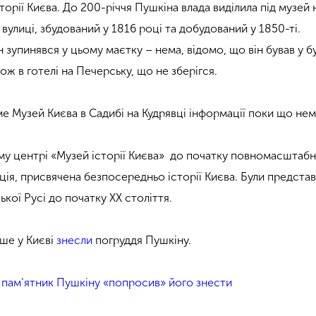
торії Києва. До 200-річчя Пушкіна влада виділила під музей
 вулиці, збудований у 1816 році та добудований у 1850-ті.
зупинявся у цьому маєтку – нема, відомо, що він бував у б
кож в готелі на Печерську, що не зберігся.
 Музей Києва в Садибі на Кудрявці інформації поки що нем
у центрі «Музей історії Києва» до початку повномасштабн
ція, присвячена безпосередньо історії Києва. Були представ
ької Русі до початку ХХ століття.
іше у Києві
знесли
погруддя Пушкіну.
 пам’ятник Пушкіну «попросив» його знести