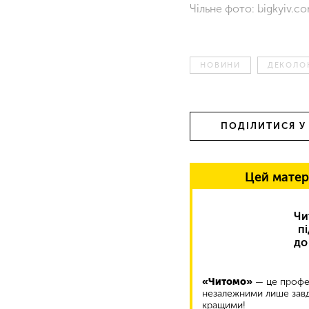
Чільне фото: bigkyiv.c
НОВИНИ
ДЕКОЛОН
ПОДІЛИТИСЯ У
Цей матер
Чи
п
до
«Читомо»
— це профес
незалежними лише завд
кращими!