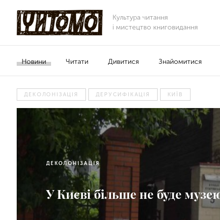
Культура читання
і мистецтво книговидання
Новини
Читати
Дивитися
Знайомитися
ДЕКОЛОНІЗАЦІЯ
ДЕРУСИФІКАЦІЯ
КИЇВ
ДЕКОЛОНІЗАЦІЯ
У Києві більше не буде муз