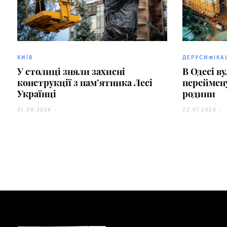
КИЇВ
ДЕРУСИФІКА
У столиці зняли захисні
В Одесі в
конструкції з пам’ятника Лесі
переймену
Українці
родини
01.08.2026 -
22.07.2026 -