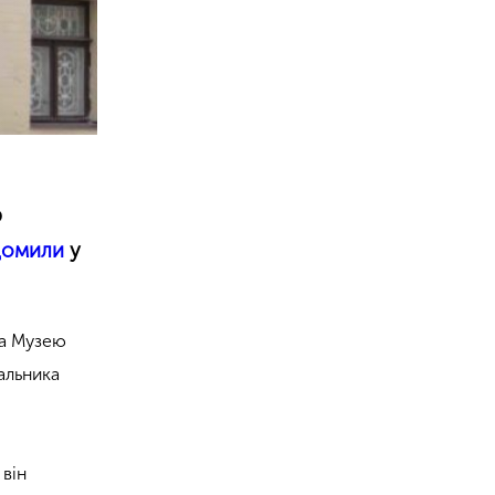
р
домили
у
ка Музею
чальника
 він