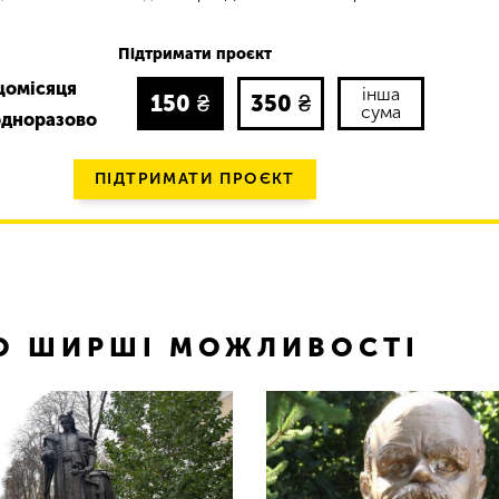
Підтримати проєкт
щомісяця
інша
150
₴
350
₴
сума
одноразово
ПІДТРИМАТИ ПРОЄКТ
ТО ШИРШІ МОЖЛИВОСТІ