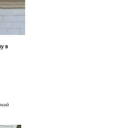
у в
який