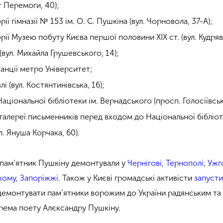
 Перемоги, 40);
ії гімназії № 153 ім. О. С. Пушкіна (вул. Чорновола, 37-А);
ії Музею побуту Києва першої половини XIX ст. (вул. Кудрявс
вул. Михайла Грушевського, 14);
анції метро Університет;
і (вул. Костянтинівська, 16);
ціональної бібліотеки ім. Вернадського (просп. Голосіївськ
галереї письменників перед входом до Національної бібліо
ул. Януша Корчака, 60).
 пам’ятник Пушкіну демонтували у
Чернігові
,
Тернополі
,
Ужг
кому
,
Запоріжжі
. Також у Києві громадські активісти
запуст
демонтувати пам’ятники ворожим до України радянським та
крема поету Алєксандру Пушкіну.