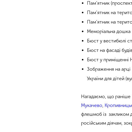
Пам’ятник (проспект
Пам’ятник на територ
Пам’ятник на територ
Меморіальна дошка (
Бюст у вестибюлі ст
Бюст на фасаді будівл
Бюст у приміщенні На
Зображення на арці 
України для дітей (в
Нагадаємо, що раніше
Мукачево
,
Кропивниць
флешмоб із закликом 
російським діячам, зо