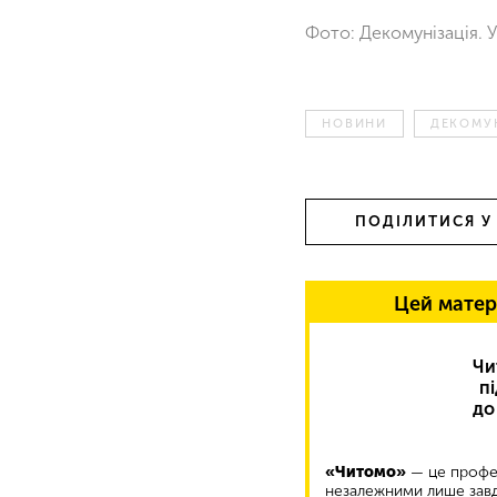
Фото: Декомунізація. У
НОВИНИ
ДЕКОМУН
ПОДІЛИТИСЯ У
Цей матер
Чи
п
до
«Читомо»
— це профес
незалежними лише завд