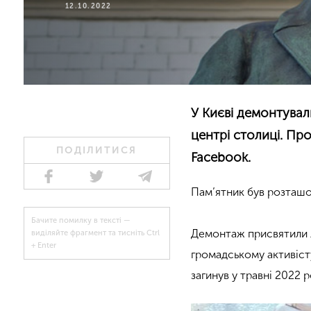
12.10.2022
У Києві демонтувал
центрі столиці. Пр
ПОДІЛИТИСЯ
Facebook.
Пам’ятник був розташо
Бачите помилку в тексті —
Демонтаж присвятили 
виділяйте фрагмент та тисніть Ctrl
+ Enter
громадському активіст
загинув у травні 2022 