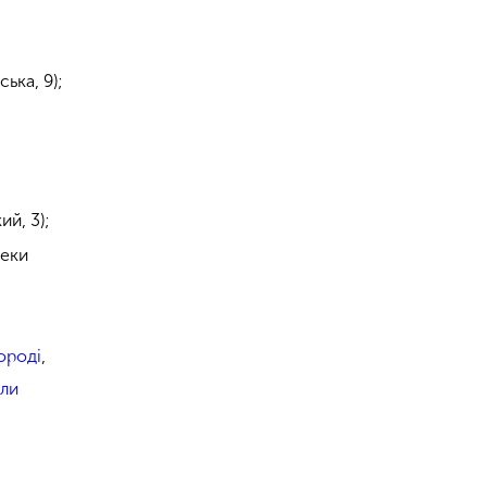
ька, 9);
ий, 3);
теки
ороді
,
или