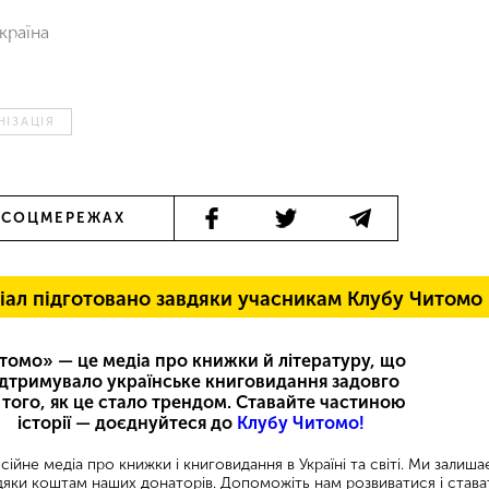
країна
ІЗАЦІЯ
 СОЦМЕРЕЖАХ
іал підготовано завдяки учасникам Клубу Читомо
томо» — це медіа про книжки й літературу, що
ідтримувало українське книговидання задовго
 того, як це стало трендом. Ставайте частиною
історії — доєднуйтеся до
Клубу Читомо!
ійне медіа про книжки і книговидання в Україні та світі. Ми залиш
яки коштам наших донаторів. Допоможіть нам розвиватися і става