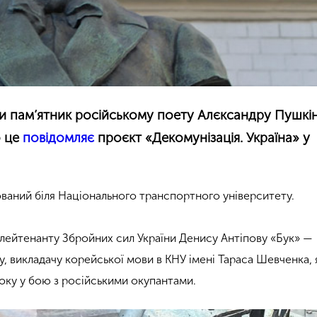
и пам’ятник російському поету Алєксандру Пушкін
о це
повідомляє
проєкт «Декомунізація. Україна» у
ваний біля Національного транспортного університету.
лейтенанту Збройних сил України Денису Антіпову
«
Бук
»
—
у, викладачу корейської мови в КНУ імені Тараса Шевченка, 
року у бою з російськими окупантами.