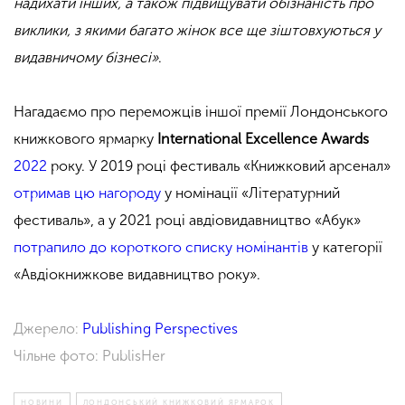
надихати інших, а також підвищувати обізнаність про
виклики, з якими багато жінок все ще зіштовхуються у
видавничому бізнесі»
.
Нагадаємо про переможців іншої премії Лондонського
книжкового ярмарку
International Excellence Awards
2022
року. У 2019 році фестиваль «Книжковий арсенал»
отримав цю нагороду
у номінації «Літературний
фестиваль», а у 2021 році авдіовидавництво «Абук»
потрапило до короткого списку номінантів
у категорії
«Авдіокнижкове видавництво року».
Джерело:
Publishing Perspectives
Чільне фото: PublisHer
НОВИНИ
ЛОНДОНСЬКИЙ КНИЖКОВИЙ ЯРМАРОК