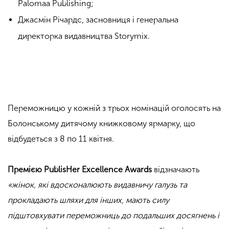
Palomaa Publishing;
Джасмін Річардс, засновниця
і
генеральна
директорка
видавництва
Storymix.
Переможницю у кожній з трьох номінацій оголосять на
Болонському дитячому книжковому ярмарку, що
відбудеться з 8 по 11 квітня.
Премією PublisHer Excellence Awards
відзначають
«
жінок, які вдосконалюють видавничу галузь та
прокладають шляхи для інших, мають силу
підштовхувати переможниць до подальших досягнень і