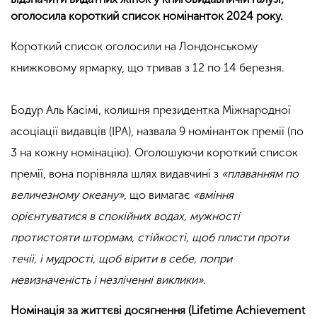
оголосила короткий список номінанток 2024 року.
Короткий список оголосили на
Лондонському
книжковому ярмарку, що тривав з
12 по 14 березня.
Бодур Аль Касімі, колишня президентка Міжнародної
асоціації видавців (IPA), назвала 9 номінанток премії (по
3 на кожну номінацію). Оголошуючи короткий список
премії, вона порівняла шлях видавчині з
«
плаванням по
величезному океану»
, що вимагає
«
вміння
орієнтуватися в спокійних водах, мужності
протистояти штормам, стійкості, щоб плисти проти
течії, і мудрості, щоб вірити в себе, попри
невизначеність і незліченні виклики»
.
Номінація за життєві досягнення (Lifetime Achievement