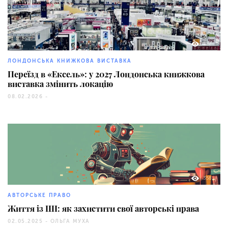
122
ЛОНДОНСЬКА КНИЖКОВА ВИСТАВКА
Переїзд в «Ексель»: у 2027 Лондонська книжкова
виставка змінить локацію
08.02.2026 -
358
АВТОРСЬКЕ ПРАВО
Життя із ШІ: як захистити свої авторські права
02.05.2025 -
ОЛЬГА МУХА