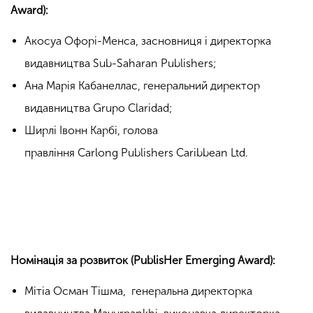
Award):
Акосуа
Офорі-Менса, засновниця і директорка
видавництва
Sub-Saharan Publishers;
Ана Марія Кабанеллас, генеральний
директор
видавництва
Grupo
Claridad;
Ширлі Івонн Карбі, голова
правління
Carlong
Publishers Caribbean Ltd.
Номінація за розвиток (PublisHer Emerging Award):
Мітіа Осман
Тішма
,
генеральна директорка