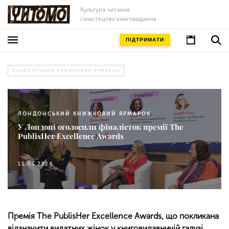
Культура читання
і мистецтво книговидання
ПІДТРИМАТИ
ЛОНДОНСЬКИЙ КНИЖКОВИЙ ЯРМАРОК
ЛОНДОНСЬКИЙ КНИЖКОВИЙ ЯРМАРОК
У Лондоні оголосили фіналісток премії The
PublisHer Excellence Awards
15.03.2024
Премія The PublisHer Excellence Awards, що покликана
відзначити видатних жінок у книговидавничій галузі,