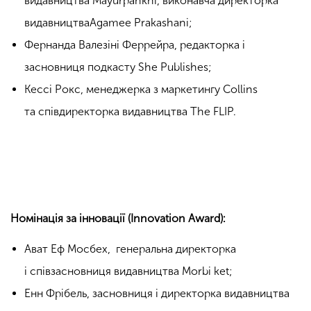
видавництва
Mayurpankhi, виконавча директорка
видавництва
Agamee Prakashani;
Фернанда
Валезіні
Феррейра,
редакторка
і
засновниця подкасту
She
Publishes;
Кессі Рокс, менеджерка з маркетингу Collins
та
співдиректорка
видавництва
The FLIP.
Номінація за інновації (Innovation Award):
Ават
Еф
Мосбех
,
генеральна
директорка
і
співзасновниця
видавництва
Morbi
ket;
Енн Фрібель, засновниця і директорка видавництва