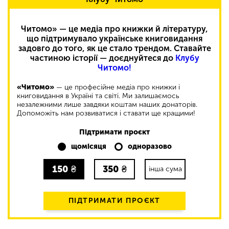
Читомо» — це медіа про книжки й літературу,
що підтримувало українське книговидання
задовго до того, як це стало трендом. Ставайте
частиною історії — доєднуйтеся до
Клубу
Читомо!
«Читомо»
— це професійне медіа про книжки і
книговидання в Україні та світі. Ми залишаємось
незалежними лише завдяки коштам наших донаторів.
Допоможіть нам розвиватися і ставати ще кращими!
Підтримати проєкт
щомісяця
одноразово
150
₴
350
₴
інша сума
ПІДТРИМАТИ ПРОЄКТ