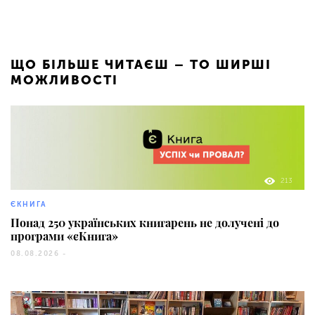
ЩО БІЛЬШЕ ЧИТАЄШ – ТО ШИРШІ
МОЖЛИВОСТІ
213
ЄКНИГА
Понад 250 українських книгарень не долучені до
програми «єКнига»
08.08.2026 -