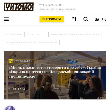
Культура читання
і мистецтво книговидання
ПІДТРИМАТИ
UA
EN
ЕКСКЛЮЗИВ
ЛОНДОН
ЛОНДОНСЬКА КНИЖКОВА ВИСТАВКА
ЛОНДОНСЬКИЙ КНИЖКОВИЙ ЯРМАРОК
ЕКСКЛЮЗИВ
«Ми як ніколи готові говорити про себе»: Україна
відкрила нацстенд на Лондонській книжковій
виставці-2026
11.03.2026