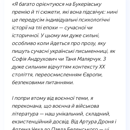
«Я багато орієнтуюся на Букерівську
премію й ті сюжети, які вона підсвічує: нині
це передусім індивідуальні психологічні
історії на тлі епохи — сучасної чи
історичної. У цьому ми дуже сильні,
особливо коли йдеться про прозу, яку
пишуть сучасні українські письменниці, як
Софія Андрухович чи Таня Малярчук. З
дуже сильним відчуттям контексту ХХ
століття, переосмисленням Європи,
безпековими питаннями.
.
І попри втому від воєнної теми, я
переконана, що воєнна й військова
література — наш унікальний, складний,
екзистенційний досвід. Від Артура Дроня і
Артема Чеха до Павла Белянського — ці