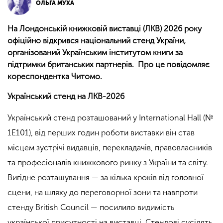
ОЛЬГА МУХА
На Лондонській книжковій виставці (ЛКВ) 2026 року
офіційно відкрився національний стенд України,
організований Українським інститутом книги за
підтримки британських партнерів. Про це повідомляє
кореспондентка Читомо.
Український стенд на ЛКВ-2026
Український стенд розташований у International Hall (№
1E101), від перших годин роботи виставки він став
місцем зустрічі видавців, перекладачів, правовласників
та професіоналів книжкового ринку з України та світу.
Вигідне розташування — за кілька кроків від головної
сцени, на шляху до переговорної зони та навпроти
стенду British Council — посилило видимість
української присутності на виставці. Стендові сусідять