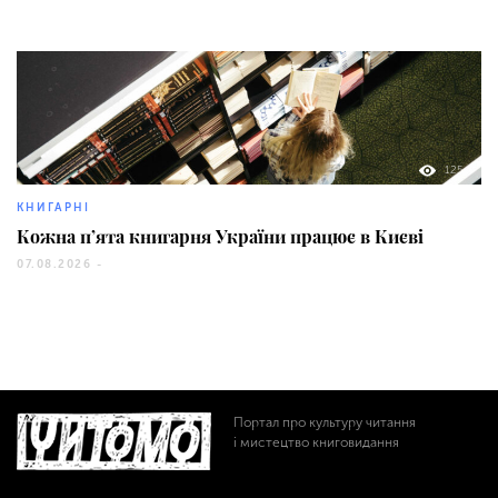
125
КНИГАРНІ
Кожна п’ята книгарня України працює в Києві
07.08.2026 -
Портал про культуру читання
і мистецтво книговидання