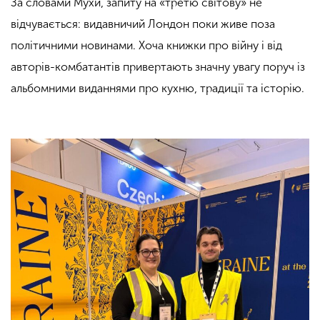
За словами Мухи, запиту на «третю світову» не
відчувається: видавничий Лондон поки живе поза
політичними новинами. Хоча книжки про війну і від
авторів-комбатантів привертають значну увагу поруч із
альбомними виданнями про кухню, традиції та історію.