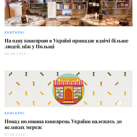
279
КНИГАРНІ
На одну книгарню в Україні припадає вдвічі більше
людей, ніж у Польщі
08.08.2026 -
91
КНИГАРНІ
Понад половина книгарень України належать до
великих мереж
07.08.2026 -