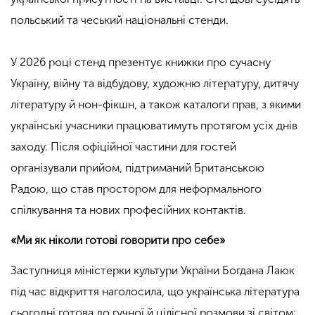
польський та чеський національні стенди.
.
У 2026 році стенд презентує книжки про сучасну
Україну, війну та відбудову, художню літературу, дитячу
літературу й нон-фікшн, а також каталоги прав, з якими
українські учасники працюватимуть протягом усіх днів
заходу. Після офіційної частини для гостей
організували прийом, підтриманий Британською
Радою, що став простором для неформального
спілкування та нових професійних контактів.
«Ми як ніколи готові говорити про себе»
Заступниця міністерки культури України Богдана Лаюк
під час відкриття наголосила, що українська література
сьогодні готова до гучної й цілісної розмови зі світом: