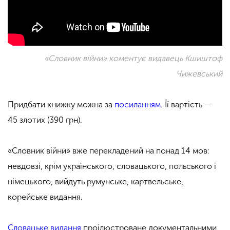
«Словник війни» коментує видавець Кшиштоф
Чижевський
Придбати книжку можна за
посиланням
. Її вартість —
45 злотих (390 грн).
«Словник війни» вже перекладений на понад 14 мов:
невдовзі, крім українського, словацького, польського і
німецького, вийдуть румунське, картвельське,
корейське видання.
Словацьке видання
проілюстроване документальними