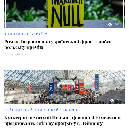
343
КНИЖКИ ПРО УКРАЇНУ
Роман Твардоха про український фронт здобув
польську премію
21.07.2026 -
58
ЛЕЙПЦИЗЬКИЙ КНИЖКОВИЙ ЯРМАРОК
Культурні інституції Польщі, Франції й Німеччини
представлять спільну програму в Лейпцигу