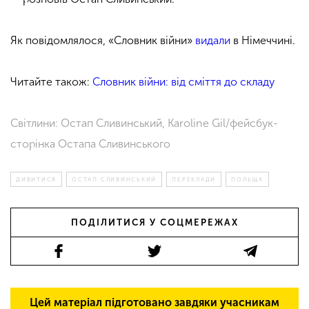
Як повідомлялося, «Словник війни»
видали
в Німеччині.
Читайте також:
Словник війни: від сміття до складу
Світлини: Остап Сливинський,
Karoline Gil/
фейсбук-
сторінка Остапа Сливинського
ДИВИТИСЯ
ОСТАП СЛИВИНСЬКИЙ
ПЕРЕКЛАДИ
ПОЛЬЩА
ПОДІЛИТИСЯ У СОЦМЕРЕЖАХ
Цей матеріал підготовано завдяки учасникам