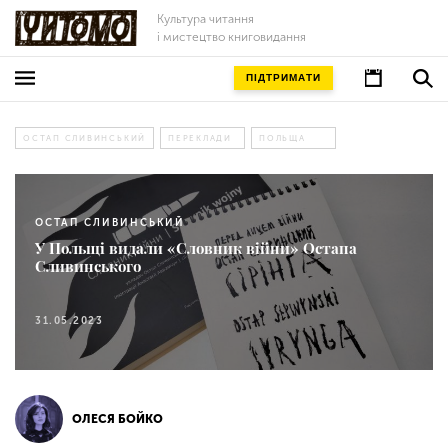
Культура читання
і мистецтво книговидання
ПІДТРИМАТИ
ОСТАП СЛИВИНСЬКИЙ
ПЕРЕКЛАДИ
ПОЛЬЩА
ОСТАП СЛИВИНСЬКИЙ
У Польщі видали «Словник війни» Остапа
Сливинського
31.05.2023
ОЛЕСЯ БОЙКО