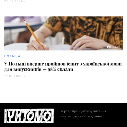
21.07.2026 -
132
ПОЛЬЩА
У Польщі вперше пройшов іспит з української мови
для випускників — 98% склали
17.07.2026 -
Портал про культуру читання
і мистецтво книговидання