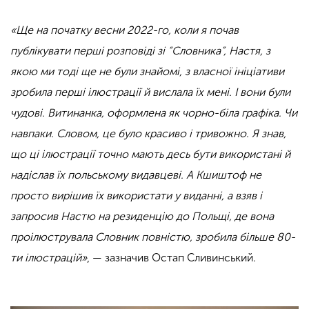
«Ще на початку весни 2022-го, коли я почав
публікувати перші розповіді зі “Словника”, Настя, з
якою ми тоді ще не були знайомі, з власної ініціативи
зробила перші ілюстрації й вислала їх мені. І вони були
чудові. Витинанка, оформлена як чорно-біла графіка. Чи
навпаки. Словом, це було красиво і тривожно. Я знав,
що ці ілюстрації точно мають десь бути використані й
надіслав їх польському видавцеві. А Кшиштоф не
просто вирішив їх використати у виданні, а взяв і
запросив Настю на резиденцію до Польщі, де вона
проілюструвала Словник повністю, зробила більше 80-
ти ілюстрацій»
, — зазначив Остап Сливинський.