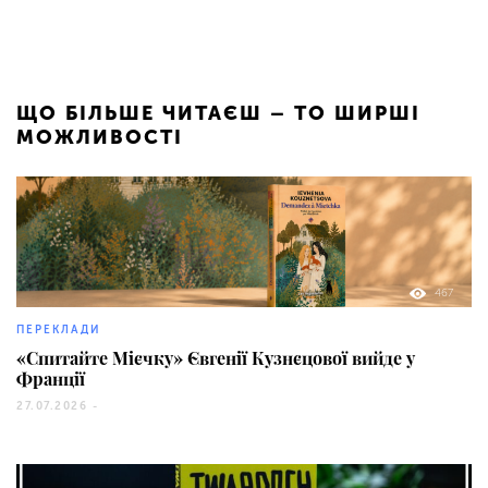
ЩО БІЛЬШЕ ЧИТАЄШ – ТО ШИРШІ
МОЖЛИВОСТІ
467
ПЕРЕКЛАДИ
«Спитайте Мієчку» Євгенії Кузнєцової вийде у
Франції
27.07.2026 -