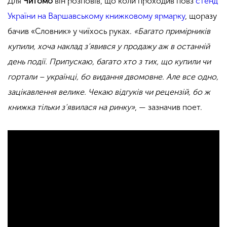
Для
Читомо
він розповів, що коли проходив повз
стенд
України на Варшавському книжковому ярмарку
, щоразу
бачив «Словник» у чиїхось руках.
«Багато примірників
купили, хоча наклад з’явився у продажу аж в останній
день події. Припускаю, багато хто з тих, що купили чи
гортали – українці, бо видання двомовне. Але все одно,
зацікавлення велике. Чекаю відгуків чи рецензій, бо ж
книжка тільки з’явилася на ринку»
, — зазначив поет.