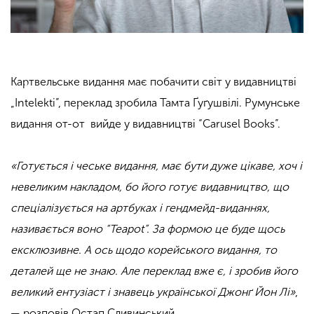
Картвельське видання має побачити світ у видавництві
„Intelekti”, переклад зробила Тамта Ґуґушвілі. Румунське
видання от-от вийде у видавництві “Carusel Books”.
«Готується і чеське видання, має бути дуже цікаве, хоч і
невеликим накладом, бо його готує видавництво, що
спеціалізується на артбуках і гендмейд-виданнях,
називається воно “Teapot”. За формою це буде щось
ексклюзивне. А ось щодо корейського видання, то
деталей ще не знаю. Але переклад вже є, і зробив його
великий ентузіаст і знавець української Джонґ Йон Лі»
,
— розповів Остап Сливинський.