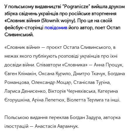
У польському видавництві “Pogranicze” вийшла друком
збірка свідчень українців про російське вторгнення
«Словник війни» (Słownik wojny). Про це на своїй
фейсбук-сторінці
повідомив
його автор, поет Остап
Сливинський.
«Словник війни» — проєкт Остапа Сливинського, в
межах якого публікують розповіді українців про їхні
досвіди війни. Співавтори «Словника» — Анна Процук,
Євген Клімакін, Оксана Курило, Дмитро Ткачук, Богдана
Романцова, Олександр Моцар, Станіслав Туріна,
Лариса Денисенко, Вікторія Черняхівська, Катерина
Єгорушкіна, Аріна Лепетюх, Віолетта Терлига та інші.
Польською видання переклав Богдан Задура, авторка
ілюстрацій — Анастасія Аврамчук.