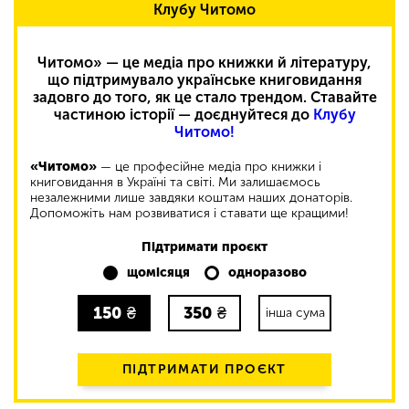
Клубу Читомо
Читомо» — це медіа про книжки й літературу,
що підтримувало українське книговидання
задовго до того, як це стало трендом. Ставайте
частиною історії — доєднуйтеся до
Клубу
Читомо!
«Читомо»
— це професійне медіа про книжки і
книговидання в Україні та світі. Ми залишаємось
незалежними лише завдяки коштам наших донаторів.
Допоможіть нам розвиватися і ставати ще кращими!
Підтримати проєкт
щомісяця
одноразово
150
₴
350
₴
інша сума
ПІДТРИМАТИ ПРОЄКТ