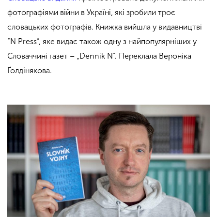
фотографіями війни в Україні, які зробили троє
словацьких фотографів. Книжка вийшла у видавництві
“N Press”, яке видає також одну з найпопулярніших у
Словаччині газет – „Dennik N”. Переклала Вероніка
Ґолдінякова.