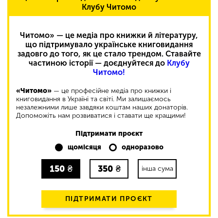
Клубу Читомо
Читомо» — це медіа про книжки й літературу,
що підтримувало українське книговидання
задовго до того, як це стало трендом. Ставайте
частиною історії — доєднуйтеся до
Клубу
Читомо!
«Читомо»
— це професійне медіа про книжки і
книговидання в Україні та світі. Ми залишаємось
незалежними лише завдяки коштам наших донаторів.
Допоможіть нам розвиватися і ставати ще кращими!
Підтримати проєкт
щомісяця
одноразово
150
₴
350
₴
інша сума
ПІДТРИМАТИ ПРОЄКТ