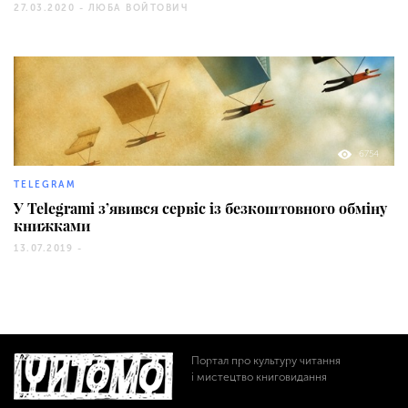
27.03.2020 -
ЛЮБА ВОЙТОВИЧ
6754
TELEGRAM
У Telegramі з’явився сервіс із безкоштовного обміну
книжками
13.07.2019 -
Портал про культуру читання
і мистецтво книговидання