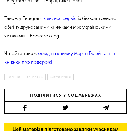
Telegram чат-бот «Бар «Дике Поле».
Також у Telegram
з’явився сервіс
із безкоштовного
обміну друкованими книжками між українськими
читачами – Bookcrossing.
Читайте також
огляд на книжку Марти Гулей та інші
книжки про подорожі
НОВИНИ
TELEGRAM
МАРТИ ГУЛЕЙ
ПОДІЛИТИСЯ У СОЦМЕРЕЖАХ
Цей матеріал підготовано завдяки учасникам