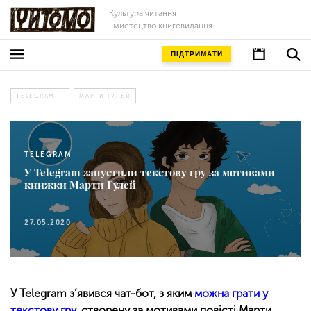
Культура читання
і мистецтво книговидання
ПІДТРИМАТИ
TELEGRAM
МАРТИ ГУЛЕЙ
TELEGRAM
У Telegram запустили текстову гру за мотивами
книжки Марти Гулей
27.05.2020
У Telegram з’явився чат-бот, з яким
можна грати у
текстову гру
, створену за мотивами повісті Марти