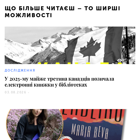
ЩО БІЛЬШЕ ЧИТАЄШ – ТО ШИРШІ
МОЖЛИВОСТІ
233
ДОСЛІДЖЕННЯ
У 2025-му майже третина канадців позичала
електронні книжки у бібліотеках
03.08.2026 -