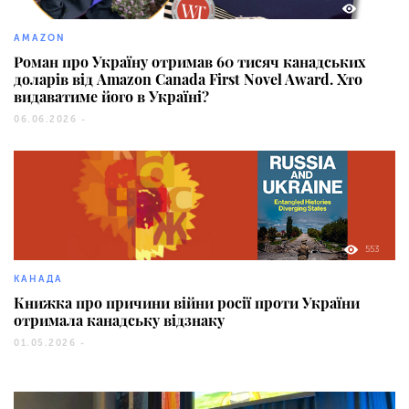
333
AMAZON
Роман про Україну отримав 60 тисяч канадських
доларів від Amazon Canada First Novel Award. Хто
видаватиме його в Україні?
06.06.2026 -
553
КАНАДА
Книжка про причини війни росії проти України
отримала канадську відзнаку
01.05.2026 -