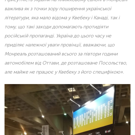
важлива як з точки зору поширення української
літератури, яка мало відома у Квебеку і Канаді, так і
тому, що такі заходи допомагають протидіяти
російській пропаганді. Україна до цього часу не
приділяє належної уваги провінції, вважаючи, що
Монреаль розташований всього за півтори години
автомобілем від Оттави, де розташоване Посольство,
але майже не працює у Квебеку з його специфікою».