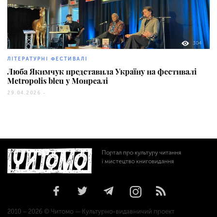
304
ЛІТЕРАТУРНІ ФЕСТИВАЛІ
Люба Якимчук представила Україну на фестивалі
Metropolis bleu у Монреалі
29.04.2026 -
Портал про культуру читання
і мистецтво книговидання
2010 – 2026 © Читомо — Культурно-видавничий проект