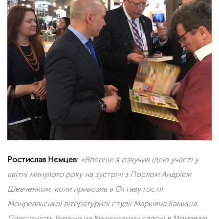
Ростислав Нємцев
:
«Вперше я озвучив ідею участі у
квітні минулого року на зустрічі з Послом Андрієм
Шевченком, коли привозив в Оттаву гостя
Монреальської літературної студії Маркіяна Камиша.
Присутність України на Книжковому салоні в Монреалі