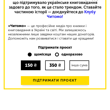
що підтримувало українське книговидання
задовго до того, як це стало трендом. Ставайте
частиною історії — доєднуйтеся до
Клубу
Читомо!
«Читомо»
— це професійне медіа про книжки і
книговидання в Україні та світі. Ми залишаємось
незалежними лише завдяки коштам наших донаторів.
Допоможіть нам розвиватися і ставати ще кращими!
Підтримати проєкт
щомісяця
одноразово
150
₴
350
₴
інша сума
ПІДТРИМАТИ ПРОЄКТ