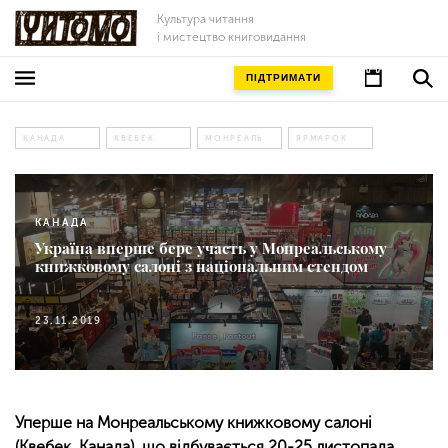
Культура читання
і мистецтво книговидання
ПІДТРИМАТИ
КАНАДА
КВЕБЕК
МОНРЕАЛЬ
ЯРМАРОК
КАНАДА
Україна вперше бере участь у Монреальському
книжковому салоні з національним стендом
23.11.2019
французьський балкон
Уперше на Монреальському книжковому салоні
(Квебек, Канада), що відбувається 20-25 листопада,