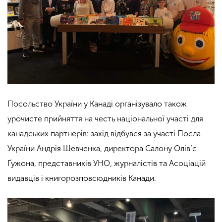
Посольство України у Канаді організувало також
урочисте прийняття на честь національної участі для
канадських партнерів: захід відбувся за участі Посла
України Андрія Шевченка, директора Салону Олів’є
Ґужона, представників УНО, журналістів та Асоціацій
видавців і книгорозповсюдників Канади.