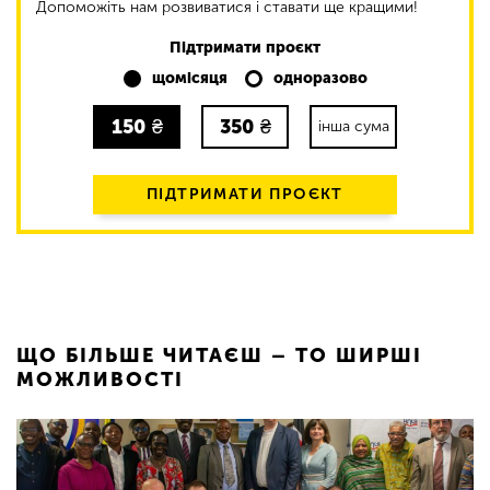
Допоможіть нам розвиватися і ставати ще кращими!
Підтримати проєкт
щомісяця
одноразово
150
₴
350
₴
інша сума
ПІДТРИМАТИ ПРОЄКТ
ЩО БІЛЬШЕ ЧИТАЄШ – ТО ШИРШІ
МОЖЛИВОСТІ