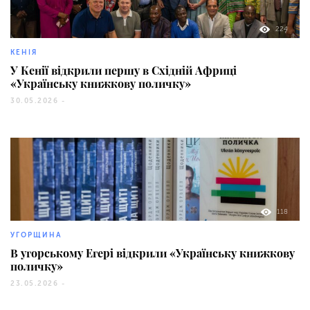
224
КЕНІЯ
У Кенії відкрили першу в Східній Африці
«Українську книжкову поличку»
30.05.2026 -
118
УГОРЩИНА
В угорському Егері відкрили «Українську книжкову
поличку»
23.05.2026 -