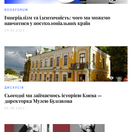
BOOKFORUM
Імперіалізм та ідентичність: чого ми можемо
навчитися у постколоніальних країн
24.03.2023 -
1936
ДИСКУСІЯ
Сьогодні ми займаємось історією Києва —
директорка Музею Булгакова
06.09.2022 -