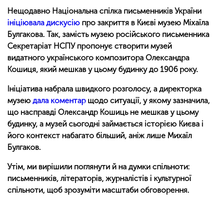
Нещодавно Національна спілка письменників України
ініціювала дискусію
про закриття в Києві музею Міхаїла
Булгакова. Так, замість музею російського письменника
Секретаріат НСПУ пропонує створити музей
видатного українського композитора Олександра
Кошиця, який мешкав у цьому будинку до 1906 року.
Ініціатива набрала швидкого розголосу, а директорка
музею
дала коментар
щодо ситуації, у якому зазначила,
що насправді Олександр Кошиць не мешкав у цьому
будинку, а музей сьогодні займається історією Києва і
його контекст набагато більший, аніж лише Михаїл
Булгаков.
Утім, ми вирішили поглянути й на думки спільноти:
письменників, літераторів, журналістів і культурної
спільноти, щоб зрозуміти масштаби обговорення.