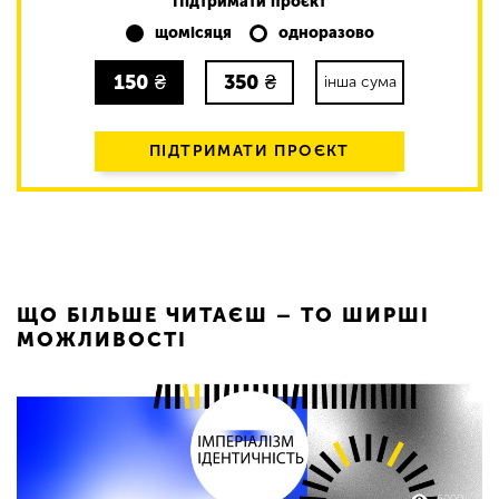
Підтримати проєкт
щомісяця
одноразово
150
₴
350
₴
інша сума
ПІДТРИМАТИ ПРОЄКТ
ЩО БІЛЬШЕ ЧИТАЄШ – ТО ШИРШІ
МОЖЛИВОСТІ
6000