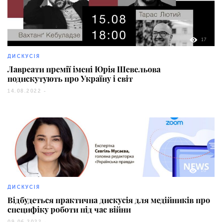
17
ДИСКУСІЯ
Лавреати премії імені Юрія Шевельова
подискутують про Україну і світ
14.08.2022 -
16
ДИСКУСІЯ
Відбудеться практична дискусія для медійників про
специфіку роботи під час війни
09.06.2022 -