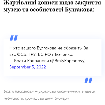
Жартівливі дописи щодо закриття
музею та особистості Булгакова:
Ніхто вашого Булгакова не образить. За
вас ФСБ, ГРУ, ВС РФ і Ткаченко.
— Брати Капранови (@BratyKapranovy)
September 5, 2022
Брати Капранови — українські письменники, видавці,
публіцисти, громадські діячі, блогери.