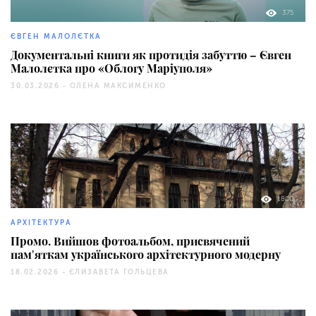
375
ЄВГЕН МАЛОЛЄТКА
Документальні книги як протидія забуттю – Євген
Малолєтка про «Облогу Маріуполя»
30.03.2026 -
ОЛЕНА МАКСИМЕНКО
1800
АРХІТЕКТУРА
Промо. Вийшов фотоальбом, присвячений
памʼяткам українського архітектурного модерну
18.02.2026 -
ЄЛИЗАВЕТА ГОЛЬЦЕВА