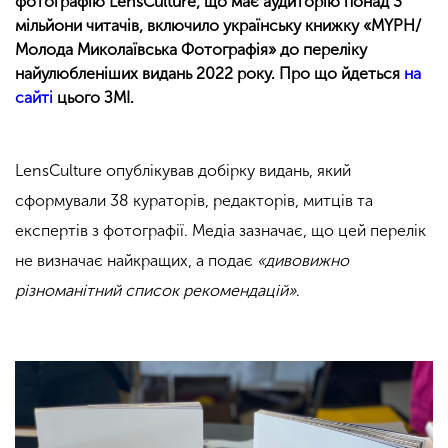
фотографію LensCulture, що має аудиторію понад 3
мільйони читачів, включило українську книжку «MYPH/
Молода Миколаївська Фотографія» до переліку
найулюбленіших видань 2022 року. Про що йдеться
на
сайті
цього ЗМІ.
LensCulture опублікував добірку видань, який
сформували 38 кураторів, редакторів, митців та
експертів з фотографії. Медіа зазначає, що цей перелік
не визначає найкращих, а подає
«дивовижно
різноманітний список рекомендацій»
.