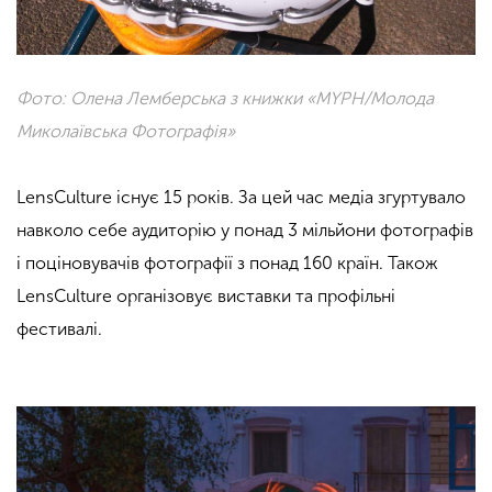
Фото: Олена Лемберська з книжки «MYPH/Молода
Миколаївська Фотографія»
LensCulture існує 15 років. За цей час медіа згуртувало
навколо себе аудиторію у понад 3 мільйони фотографів
і поціновувачів фотографії з понад 160 країн. Також
LensCulture організовує виставки та профільні
фестивалі.