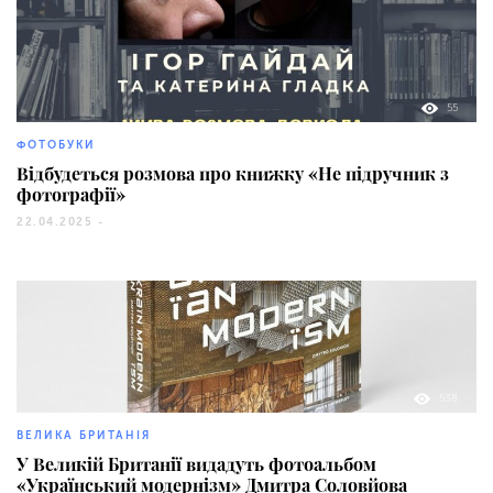
55
ФОТОБУКИ
Відбудеться розмова про книжку «Не підручник з
фотографії»
22.04.2025 -
538
ВЕЛИКА БРИТАНІЯ
У Великій Британії видадуть фотоальбом
«Український модернізм» Дмитра Соловйова