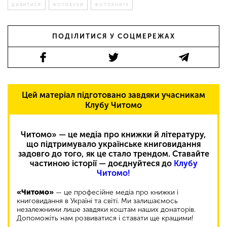
ДИВИТИСЯ
ФОТОБУКИ
ФОТОКНИГА
ПОДІЛИТИСЯ У СОЦМЕРЕЖАХ
Цей матеріал підготовано завдяки учасникам
Клубу Читомо
Читомо» — це медіа про книжки й літературу,
що підтримувало українське книговидання
задовго до того, як це стало трендом. Ставайте
частиною історії — доєднуйтеся до
Клубу
Читомо!
«Читомо»
— це професійне медіа про книжки і
книговидання в Україні та світі. Ми залишаємось
незалежними лише завдяки коштам наших донаторів.
Допоможіть нам розвиватися і ставати ще кращими!