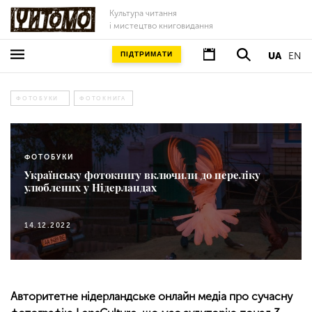
Культура читання
і мистецтво книговидання
ПІДТРИМАТИ
UA
EN
ФОТОБУКИ
ФОТОКНИГА
ФОТОБУКИ
Українську фотокнигу включили до переліку
улюблених у Нідерландах
14.12.2022
Авторитетне нідерландське онлайн медіа про сучасну