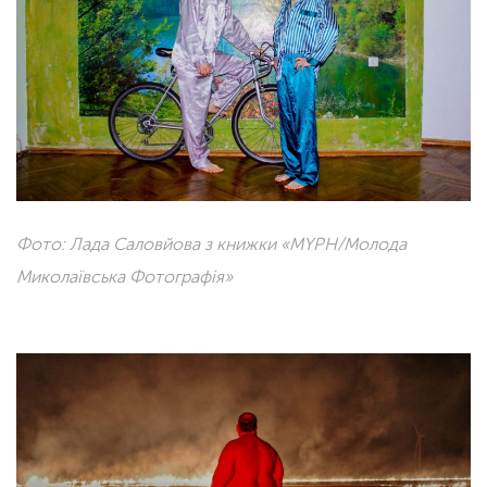
Фото: Лада Саловйова з книжки «MYPH/Молода
Миколаївська Фотографія»