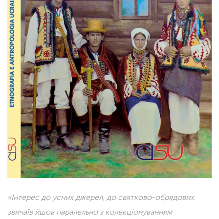
«Інтерес до усних джерел, до святково-обрядових
звичаїв йшов паралельно з колекціонуванням