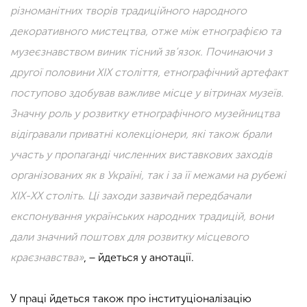
різноманітних творів традиційного народного
декоративного мистецтва, отже між етнографією та
музеєзнавством виник тісний зв’язок. Починаючи з
другої половини XIX століття, етнографічний артефакт
поступово здобував важливе місце у вітринах музеїв.
Значну роль у розвитку етнографічного музейництва
відігравали приватні колекціонери, які також брали
участь у пропаганді численних виставкових заходів
організованих як в Україні, так і за її межами на рубежі
ХІХ-XX століть. Ці заходи зазвичай передбачали
експонування українських народних традицій, вони
дали значний поштовх для розвитку місцевого
краєзнавства»
, − йдеться у анотації.
У праці йдеться також про інституціоналізацію