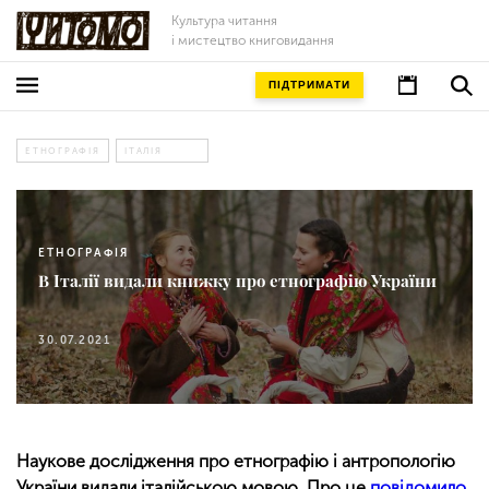
Культура читання
і мистецтво книговидання
ПІДТРИМАТИ
ЕТНОГРАФІЯ
ІТАЛІЯ
ЕТНОГРАФІЯ
В Італії видали книжку про етнографію України
30.07.2021
Наукове дослідження про етнографію і антропологію
України видали італійською мовою. Про це
повідомило