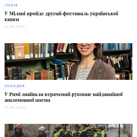
ІТАЛІЯ
У Мілані пройде другий фестиваль української
книги
07.05.2026 -
637
ЗНАХІДКИ
У Римі знайшли втрачений рукопис найдавнішої
англомовної поеми
01.05.2026 -