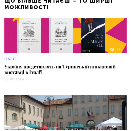
ЩО БІЛЬШЕ ЧИТАЄШ – ТО ШИРШІ
МОЖЛИВОСТІ
143
ІТАЛІЯ
Україну представлять на Туринській книжковій
виставці в Італії
15.05.2026 -
55