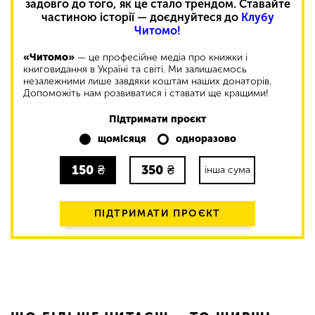
задовго до того, як це стало трендом. Ставайте
частиною історії — доєднуйтеся до
Клубу
Читомо!
«Читомо»
— це професійне медіа про книжки і
книговидання в Україні та світі. Ми залишаємось
незалежними лише завдяки коштам наших донаторів.
Допоможіть нам розвиватися і ставати ще кращими!
Підтримати проєкт
щомісяця
одноразово
150
₴
350
₴
інша сума
ПІДТРИМАТИ ПРОЄКТ