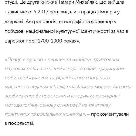
студії. Це друга книжка Тамари Михайляк, що вийшла
італійською. У 2017 році видали її працю «Імперія у
дзеркалі. Антропологія, етнографія та фольклор у
побудові національної культурної ідентичності за часів
царської Росії 1700-1900 роках».
«Праця є однією з перших та найбільш ґрунтовних
наукових робіт з етнічної історії України, традиційно-
побутової культури та українського народного
мистецтва виданих в Італії, італійською мовою. Авторка
зробила спробу простежити історичну, культурну і
методологічну основу етнографії на тлі впливу
політичних та соціальних чинників»
, − прокоментували
в посольстві.