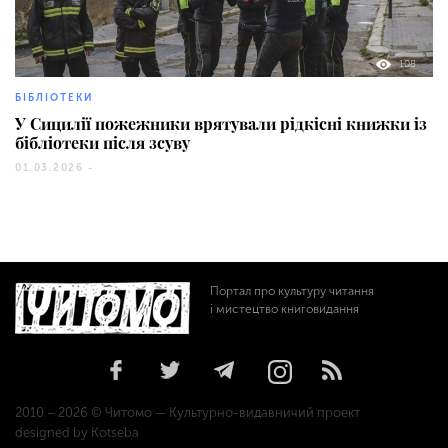
108
БІБЛІОТЕКИ
У Сицилії пожежники врятували рідкісні книжки із
бібліотеки після зсуву
01.03.2026 -
Портал про культуру читання
і мистецтво книговидання
2010 – 2026 © Читомо — Культурно-видавничий проект
designed by Kotseba