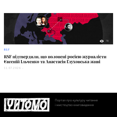
78
RSF
RSF підтвердили, що полонені росією журналісти
Євгеній Ільченко та Анастасія Глуховська живі
11.07.2026 -
Портал про культуру читання
і мистецтво книговидання