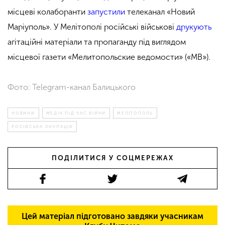
місцеві колаборанти
запустили
телеканал «Новий
Маріуполь». У Мелітополі російські військові
друкують
агітаційні матеріали та пропаганду під виглядом
місцевої газети «Мелитопольские ведомости» («МВ»).
Фото: Telegram-канал Балицького
НОВИНИ
МЕДІА ПІД ЧАС ВІЙНИ
МЕЛІТОПОЛЬ
РОСІЙСЬКА ОКУПАЦІЯ
ПОДІЛИТИСЯ У СОЦМЕРЕЖАХ
Цей матеріал підготовано завдяки учасникам