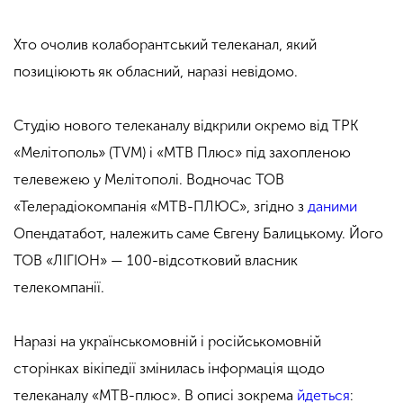
Хто очолив колаборантський телеканал, який
позиціюють як обласний, наразі невідомо.
Студію нового телеканалу відкрили окремо від ТРК
«Мелітополь» (TVM) і «МТВ Плюс» під захопленою
телевежею у Мелітополі. Водночас ТОВ
«Телерадіокомпанія «МТВ-ПЛЮС», згідно з
даними
Опендатабот, належить саме Євгену Балицькому. Його
ТОВ «ЛІГІОН» — 100-відсотковий власник
телекомпанії.
Наразі на українськомовній і російськомовній
сторінках вікіпедії змінилась інформація щодо
телеканалу «МТВ-плюс». В описі зокрема
йдеться
: