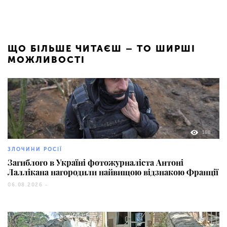
ЩО БІЛЬШЕ ЧИТАЄШ – ТО ШИРШІ
МОЖЛИВОСТІ
188
ЗЛОЧИНИ РОСІЇ
Загиблого в Україні фотожурналіста Антоні
Лаллікана нагородили найвищою відзнакою Франції
06.08.2026 -