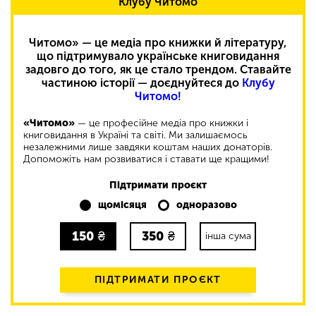
Клубу Читомо
Читомо» — це медіа про книжки й літературу,
що підтримувало українське книговидання
задовго до того, як це стало трендом. Ставайте
частиною історії — доєднуйтеся до
Клубу
Читомо!
«Читомо»
— це професійне медіа про книжки і
книговидання в Україні та світі. Ми залишаємось
незалежними лише завдяки коштам наших донаторів.
Допоможіть нам розвиватися і ставати ще кращими!
Підтримати проєкт
щомісяця
одноразово
150
₴
350
₴
інша сума
ПІДТРИМАТИ ПРОЄКТ