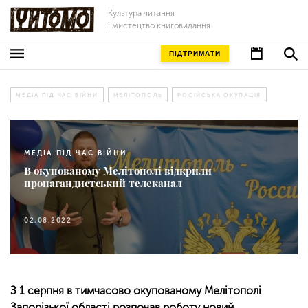
Культура читання
і мистецтво книговидання
ПІДТРИМАТИ
МЕДІА ПІД ЧАС ВІЙНИ
МЕЛІТОПОЛЬ
РОСІЙСЬКА ОКУПАЦІЯ
МЕДІА ПІД ЧАС ВІЙНИ
В окупованому Мелітополі відкрили
пропагандистський телеканал
02.08.2022
З 1 серпня в тимчасово окупованому Мелітополі
Запорізької області розпочав роботу новий