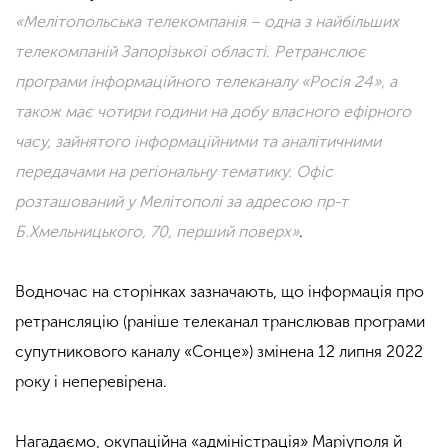
«Мелітопольська телекомпанія – одна з найбільших
телекомпаній Запорізької області. Ретранслює
програми інформаційного телеканалу «Росія 24», а
також має чотири години на добу власного ефірного
часу, зайнятого інформаційними та аналітичними
передачами на регіональну тематику. Офіс
розташований у Мелітополі за адресою пр-т
Б.Хмельницького, 70, перший поверх»
.
Водночас на сторінках зазначають, що інформація про
ретрансляцію (раніше телеканал транслював програми
супутникового каналу «Сонце») змінена 12 липня 2022
року і неперевірена.
Нагадаємо, окупаційна «адміністрація» Маріуполя й