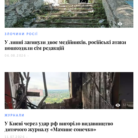
27
ЗЛОЧИНИ РОСІЇ
У липні загинули двоє медійників, російські атаки
пошкодили сім редакцій
06.08.2026 -
324
ЖУРНАЛИ
У Києві через удар рф вигоріло видавництво
дитячого журналу «Мамине сонечко»
11.07.2026 -