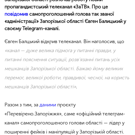
пропагандистський телеканал «ЗаТВ». Про це
повідомив
самопроголошений голова так званої
«адміністрації» Запорізької області Євген Балицький у
своєму Telegram-каналі.
Євген Балцький відкрив телеканал. Він наголосив, що
«канал — дуже велика підмога у питанні правди, у
питанні пояснення ситуації, розв’язанні питань усіх
мешканців Запорізької області. Бажаю йому великих
перемог, великої роботи, правдивої, чесної, на користь
мешканців Запорізької області»
.
Разом з тим, за
даними
проєкту
«Перевірено.Запоріжжя», саме «офіційний телеграм-
канал» самопроголошеного голови області — лідер у
поширенні фейків і маніпуляцій у Запорізькій області.