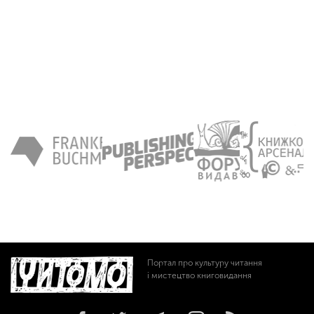
Портал про культуру читання
і мистецтво книговидання