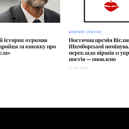
ДОВГИЙ СПИСОК
й історик отримав
Поетична премія Вісла
дройця за книжку про
Шимборської номінува
сла»
переклади віршів 11 ук
поетів — оновлено
23.02.2024 -