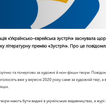
ація «Українсько-єврейська зустріч» заснувала щор
ку літературну премію «Зустріч». Про це повідомл
річно та почергово за художні й нон-фікшн твори. Повідом
олосять вже у вересні 2020 року саме за художній твір, а 
ікшн.
 твори мають бути видані в українських видавництвах, а журі