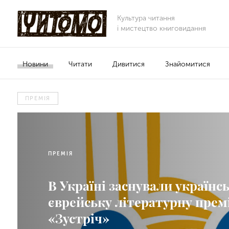
Культура читання
і мистецтво книговидання
Новини
Читати
Дивитися
Знайомитися
ПРЕМІЯ
ПРЕМІЯ
В Україні заснували українс
єврейську літературну прем
«Зустріч»