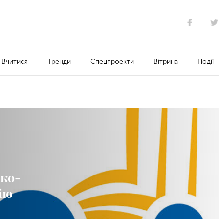
Вчитися
Тренди
Спецпроекти
Вітрина
Події
ько-
ію