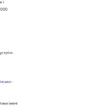
ж і
4000
устріч».
їнсько-
тики імені