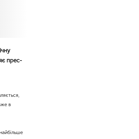
ічну
яє прес-
ляється,
вже в
 найбільше