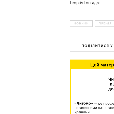
Георгія Ґонґадзе.
НОВИНИ
ПРЕМІЯ
ПОДІЛИТИСЯ У
Цей матер
Чи
п
до
«Читомо»
— це профес
незалежними лише завд
кращими!