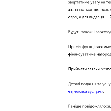
звертатиме увагу на те
зазначається, що розг
євро, а для видавця — 
Будуть також і заохочу
Премія функціюватиме 
фінансуватиме нагороду
Приймати заявки розпоч
Деталі подання та усі
єврейська зустріч»
.
Раніше повідомлялося