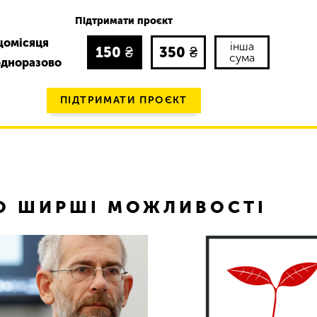
Підтримати проєкт
щомісяця
інша
150
₴
350
₴
сума
одноразово
ПІДТРИМАТИ ПРОЄКТ
ТО ШИРШІ МОЖЛИВОСТІ