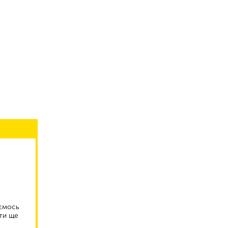
аємось
ти ще