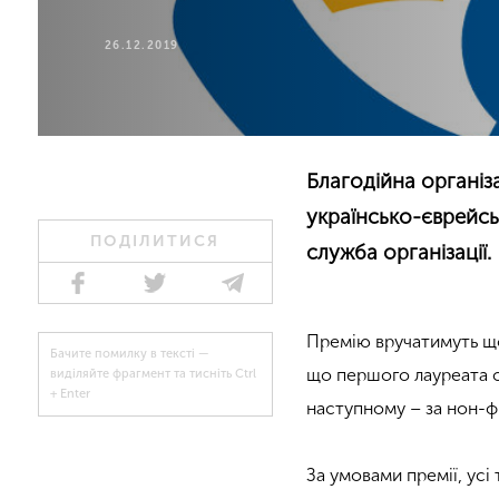
26.12.2019
Благодійна організ
українсько-єврейсь
ПОДІЛИТИСЯ
служба організації.
Премію вручатимуть що
Бачите помилку в тексті —
що першого лауреата ог
виділяйте фрагмент та тисніть Ctrl
+ Enter
наступному – за нон-ф
За умовами премії, усі