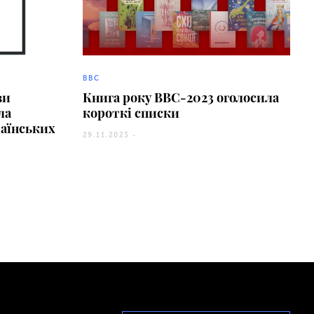
BBC
ви
Книга року ВВС-2023 оголосила
ла
короткі списки
раїнських
29.11.2023 -