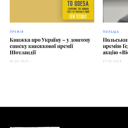
ПРЕМІЯ
ПОЛЬЩА
Книжка про Україну – у довгому
Польськи
списку книжкової премії
премію Ґе
Шотландії
акцію «Ві
01.02.2025 -
27.10.2024 -