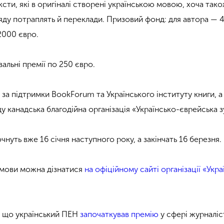
ксти, які в оригіналі створені українською мовою, хоча тако
ляду потраплять й переклади. Призовий фонд: для автора — 
2000 євро.
вальні премії по 250 євро.
за підтримки BookForum та Українського інституту книги, а
 канадська благодійна організація «Українсько-єврейська з
нуть вже 16 січня наступного року, а закінчать 16 березня.
 умови можна дізнатися
на офіційному сайті організації «Укра
, що український ПЕН
започаткував премію
у сфері журналіс