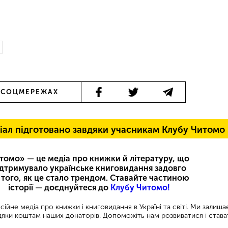
 СОЦМЕРЕЖАХ
іал підготовано завдяки учасникам Клубу Читомо
томо» — це медіа про книжки й літературу, що
ідтримувало українське книговидання задовго
 того, як це стало трендом. Ставайте частиною
історії — доєднуйтеся до
Клубу Читомо!
ійне медіа про книжки і книговидання в Україні та світі. Ми залиш
яки коштам наших донаторів. Допоможіть нам розвиватися і става