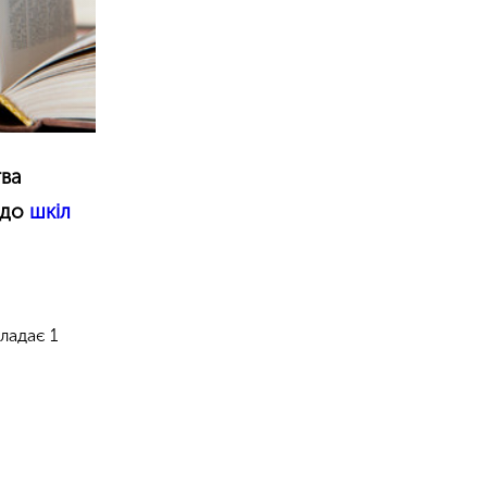
тва
 до
шкіл
ладає 1