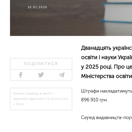
10.01.2026
Дванадцять українс
освіти і науки Укр
ПОДІЛИТИСЯ
у 2025 році. Про це
Міністерства освіти
Штрафи накладатимуть 
Бачите помилку в тексті —
896 910 грн.
виділяйте фрагмент та тисніть Ctrl
+ Enter
Серед видавництв-пор