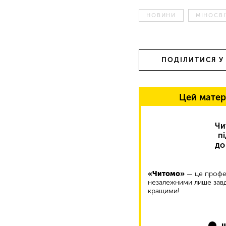
НОВИНИ
МІНОСВ
ПОДІЛИТИСЯ У
Цей матер
Чи
п
до
«Читомо»
— це профес
незалежними лише завд
кращими!