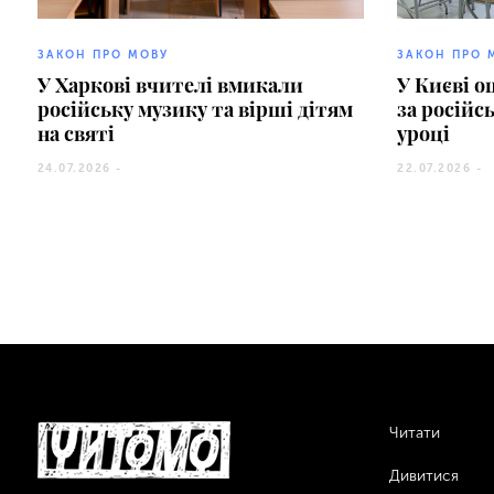
ЗАКОН ПРО МОВУ
ЗАКОН ПРО 
У Харкові вчителі вмикали
У Києві 
російську музику та вірші дітям
за російс
на святі
уроці
24.07.2026 -
22.07.2026 -
Читати
Дивитися