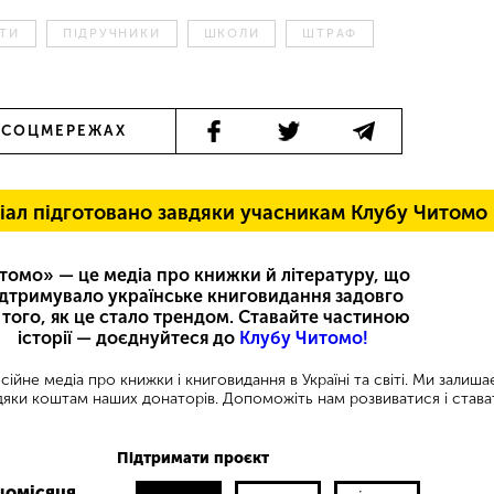
ІТИ
ПІДРУЧНИКИ
ШКОЛИ
ШТРАФ
 СОЦМЕРЕЖАХ
іал підготовано завдяки учасникам Клубу Читомо
томо» — це медіа про книжки й літературу, що
ідтримувало українське книговидання задовго
 того, як це стало трендом. Ставайте частиною
історії — доєднуйтеся до
Клубу Читомо!
ійне медіа про книжки і книговидання в Україні та світі. Ми залиш
яки коштам наших донаторів. Допоможіть нам розвиватися і става
Підтримати проєкт
щомісяця