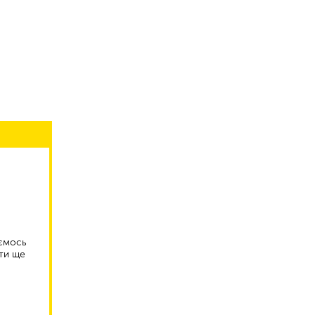
аємось
ти ще