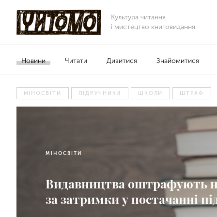
Культура читання
і мистецтво книговидання
Новини
Читати
Дивитися
Знайомитися
МІНОСВІТИ
ПІДРУЧНИКИ
ШКОЛИ
ШТРАФ
МІНОСВІТИ
Видавництва оштрафують на
за затримки у постачанні пі