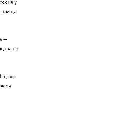
ресня у
йшли до
ь —
ицтва не
Н щодо
илася