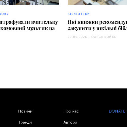
МОВУ
БІБЛІОТЕКИ
оштрафували вчительку
Які книжки рекоменду
ькомовний мультик на
закупити у шкільні біб
29.06.2026 -
ОЛЕСЯ БОЙКО
Новини
Про нас
DONATE
Тренди
Автори