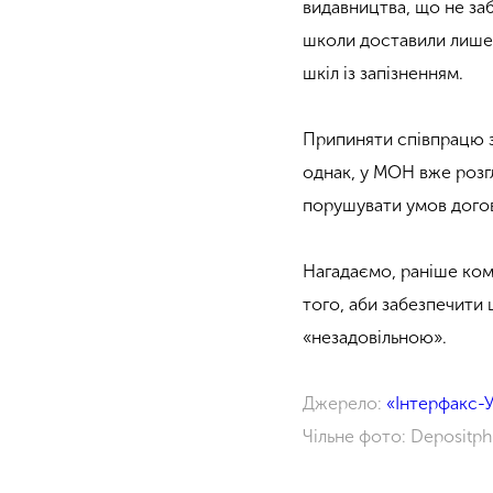
видавництва, що не за
школи доставили лише 
шкіл із запізненням.
Припиняти співпрацю 
однак, у МОН вже розг
порушувати умов дого
Нагадаємо, раніше
ком
того, аби забезпечити
«незадовільною».
Джерело:
«Інтерфакс-У
Чільне фото: Depositp