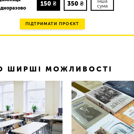
інша
150
₴
350
₴
сума
одноразово
ПІДТРИМАТИ ПРОЄКТ
ТО ШИРШІ МОЖЛИВОСТІ