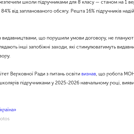
безпечили школи підручниками для 8 класу — станом на 1 ве
84% від запланованого обсягу. Решта 16% підручників наді
з видавництвами, що порушили умови договору, не плануют
лядають інші запобіжні заходи, які стимулюватимуть видавн
вору.
ітет Верховної Ради з питань освіти
визнав
, що робота МО
 школярів підручниками у 2025-2026 навчальному році, вияв
країна»
hotos