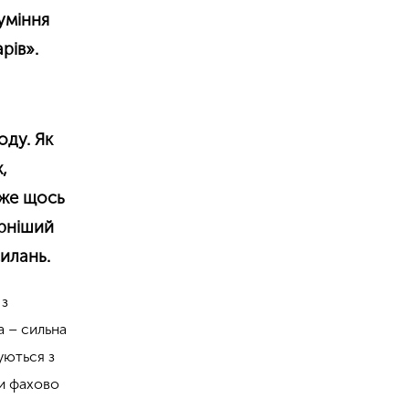
уміння
рів».
оду. Як
,
оже щось
ерніший
силань.
 з
 – сильна
уються з
ти фахово