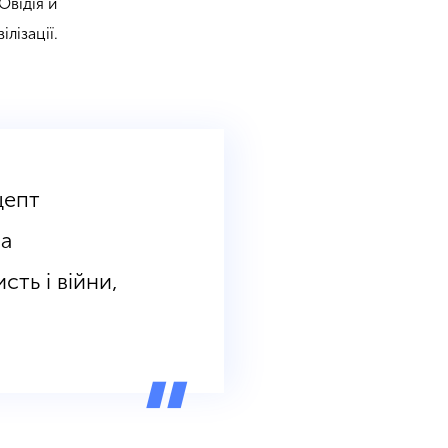
Овідія й
ілізації.
цепт
на
ть і війни,