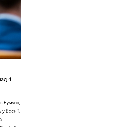
над 4
в Румунії,
 у Боснії,
«У