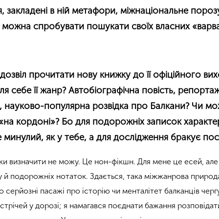
я, закладені в ній метафори, міжнаціональне пороз
их можна спробувати пошукати своїх власних
«варва
дозвіл прочитати нову книжку до її офіційного вих
ля себе її жанр? Автобіографічна повість, репортаж
, науково-популярна розвідка про Балкани? Чи м
 «на кордоні»? Бо для подорожніх записок характ
е минулий, як у тебе, а для дослідження бракує по
ки визначити не можу. Це нон-фікшн. Для мене це есей, але
й подорожніх нотаток. Здається, така міжжанрова природа
о серйозні пасажі про історію чи менталітет балканців черг
стрічей у дорозі; я намагався поєднати бажання розповіда