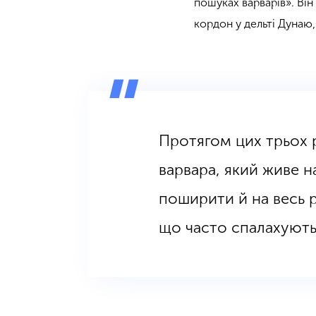
пошуках варварів». Він
кордон у дельті Дунаю,
Протягом цих трьох 
варвара, який живе н
поширити й на весь р
що часто спалахують 