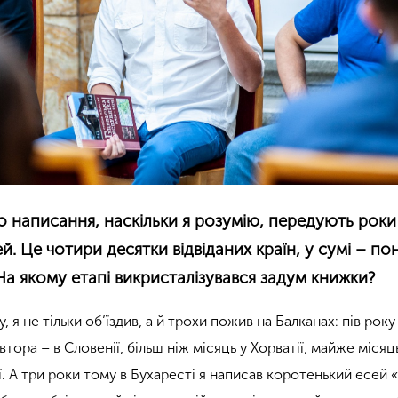
го написання, наскільки я розумію, передують роки
. Це чотири десятки відвіданих країн, у сумі – по
а якому етапі викристалізувався задум книжки?
я не тільки об’їздив, а й трохи пожив на Балканах: пів року 
півтора – в Словенії, більш ніж місяць у Хорватії, майже місяць
ї. А три роки тому в Бухаресті я написав коротенький есей 