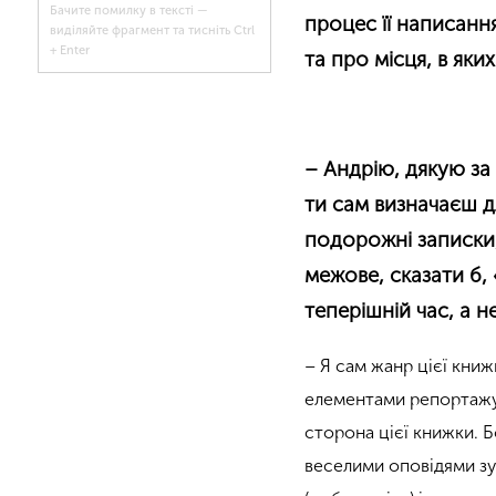
Бачите помилку в тексті —
процес її написанн
виділяйте фрагмент та тисніть Ctrl
+ Enter
та про місця, в як
– Андрію, дякую за 
ти сам визначаєш д
подорожні записки
межове, сказати б,
теперішній час, а н
– Я сам жанр цієї книж
елементами репортажу 
сторона цієї книжки. Б
веселими оповідями зу