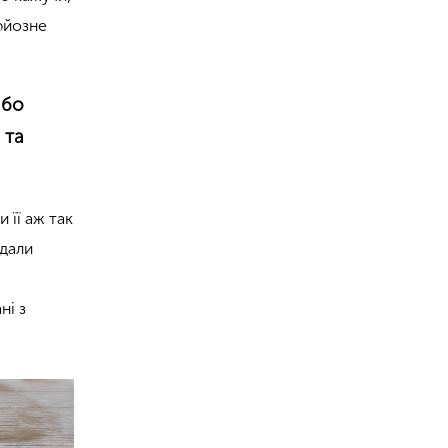
ерйозне
або
 та
 її аж так
адали
ні з