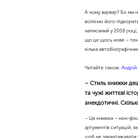
А чому варвар? Бо ми 
воліємо його підкорит
написаний у 2016 році,
що це щось нове – тема
кілька автобіографічних
Читайте також:
Андрій 
– Стиль книжки де
та чужі життєві іс
анекдотичні. Скільки
– Ця книжка – нон-фікш
аргументів ситуацій, я
щоб не завантажувати ч