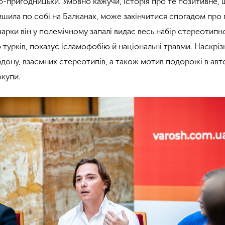
 по-пригодницьки. Умовно кажучи, історія про те позитивне,
ишила по собі на Балканах, може закінчитися спогадом про 
варки він у полемічному запалі видає весь набір стереотипн
 турків, показує ісламофобію й національні травми. Наскріз
рдону, взаємних стереотипів, а також мотив подорожі в авт
окупи.