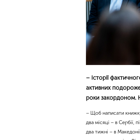
– Історії фактично
активних подорожей
роки закордоном. Н
– Щоб написати книжку, 
два місяці – в Сербії, 
два тижні – в Македоні