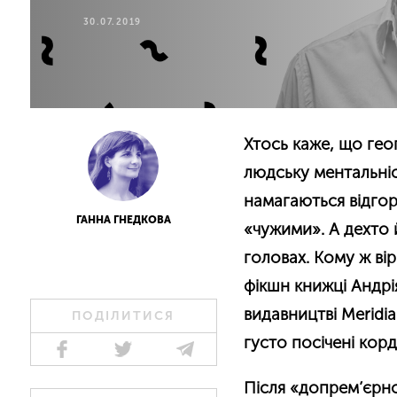
30.07.2019
Хтось каже, що гео
людську ментальніс
намагаються відгор
ГАННА ГНЕДКОВА
«чужими». А дехто 
головах. Кому ж ві
фікшн книжці Андрі
видавництві Meridi
ПОДІЛИТИСЯ
густо посічені кор
Після
«
допрем’єрно