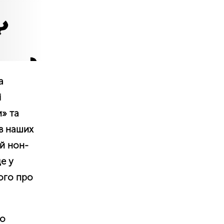
а
і
и» та
 в наших
ій нон-
е у
вого про
ро