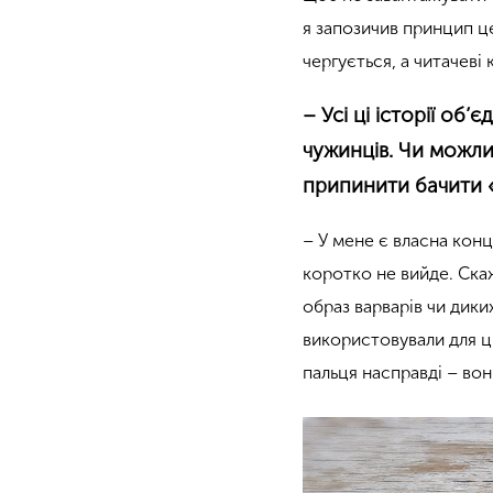
я запозичив принцип
ц
чергується, а читачеві
– Усі ці історії об
чужинців. Чи можли
припинити бачити «
– У мене є власна конц
коротко не вийде. Скаж
образ варварів чи дики
використовували для ць
пальця насправді – вон