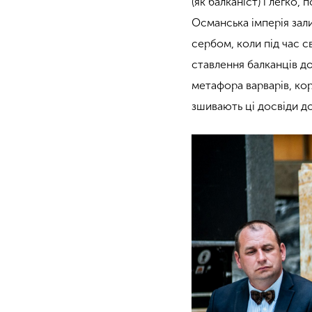
(як
балканіст
) і легко,
Османська імперія зал
сербом, коли під час с
ставлення балканців до
метафора варварів, ко
зшивають ці досвіди д