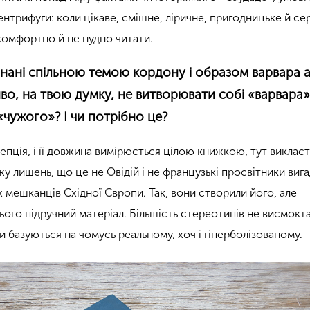
ентрифуги
: коли цікаве, смішне, ліричне, пригодницьке й с
 комфортно й не нудно читати.
’єднані спільною темою кордону і образом варвара 
во, на твою думку, не витворювати собі «варвара»
чужого»? І чи потрібно це?
епція, і її довжина вимірюється цілою книжкою, тут викласти
у лишень, що це не Овідій і не французькі просвітники виг
х мешканців Східної Європи. Так, вони створили його, але
ого підручний матеріал. Більшість стереотипів не висмокта
и базуються на чомусь реальному, хоч і гіперболізованому.