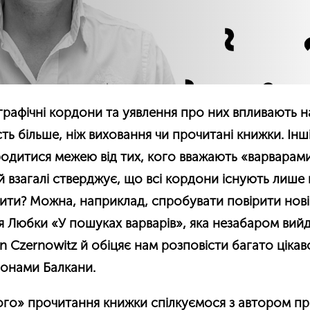
графічні кордони та уявлення про них впливають н
ть більше, ніж виховання чи прочитані книжки. Інш
одитися межею від тих, кого вважають «варварам
й взагалі стверджує, що всі кордони існують лише
рити? Можна, наприклад, спробувати повірити нов
я Любки «У пошуках варварів», яка незабаром вийд
an Czernowitz й обіцяє нам розповісти багато ціка
донами Балкани.
го» прочитання книжки спілкуємося з автором п