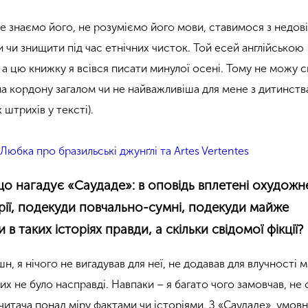
не знаємо його, не розуміємо його мови, ставимося з недов
и чи
знищити
під час етнічних чисток. Той есей англійською
 а цю книжку я всівся писати минулої осені. Тому не можу с
 кордону загалом чи не найважливіша для мене з дитинства 
 штрихів у тексті).
Любка про бразильські джунґлі та Artes Vertentes
що нагадує «
Саудаде
»: в оповідь вплетені охудожне
торії, подекуди повчально-сумні, подекуди майже
 в таких історіях правди, а скільки свідомої фікції?
н, я нічого не вигадував для неї, не додавав для влучності м
ких не було насправді. Навпаки – я багато чого замовчав, не 
итача понад міру фактами чи історіями. З «
Саудаде
», умов