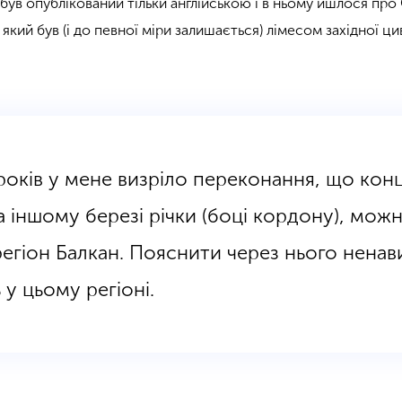
 був опублікований тільки англійською і в ньому йшлося про 
 який був (і до певної міри залишається)
лімесом
західної цив
років у мене визріло переконання, що кон
а іншому березі річки (боці кордону), мож
егіон Балкан. Пояснити через нього ненавис
у цьому регіоні.