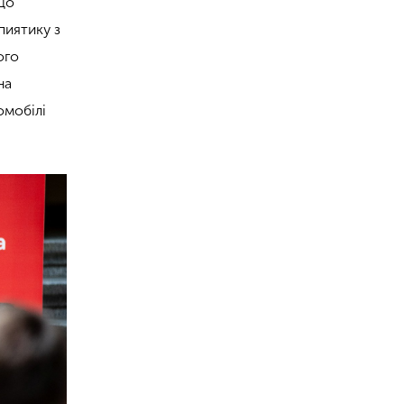
 що
пиятику з
ого
на
омобілі