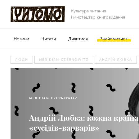
Культура читання
і мистецтво книговидання
Новини
Читати
Дивитися
Знайомитися
ЛЮДИ
MERIDIAN CZERNOWITZ
АНДРІЙ ЛЮБКА
MERIDIAN CZERNOWITZ
Андрій Любка: кожна країна 
«сусідів-варварів»