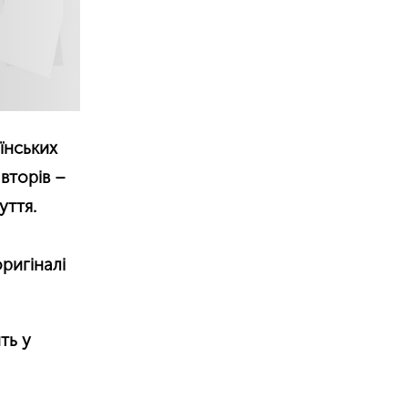
їнських
авторів
–
уття.
оригіналі
ть у