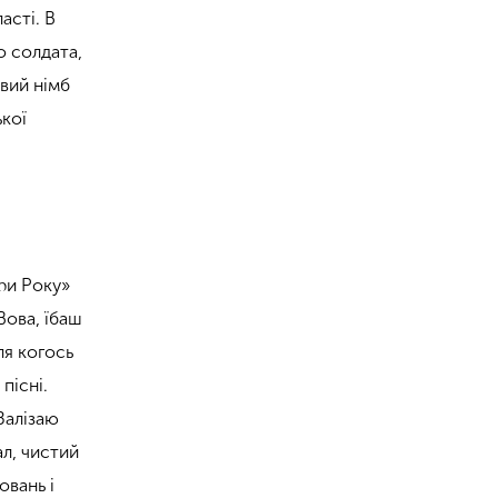
асті. В
о солдата,
овий німб
ької
ори Року»
Вова, їбаш
ля когось
пісні.
 Залізаю
ал, чистий
овань і