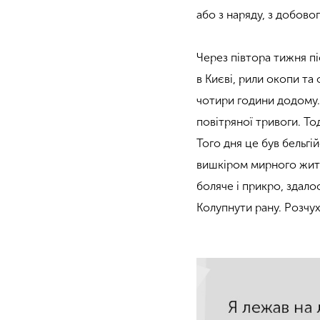
або з наряду, з добово
Через півтора тижня п
в Києві, рили окопи та
чотири години додому.
повітряної тривоги. То
Того дня це був бельгі
вишкіром мирного житт
боляче і прикро, здало
Колупнути рану. Розчух