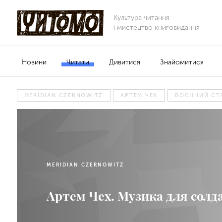
Культура читання
і мистецтво книговидання
Новини
Читати
Дивитися
Знайомитися
MERIDIAN CZERNOWITZ
АРТЕМ ЧЕХ
ВОЄННИЙ СТ
MERIDIAN CZERNOWITZ
Артем Чех. Музика для солд