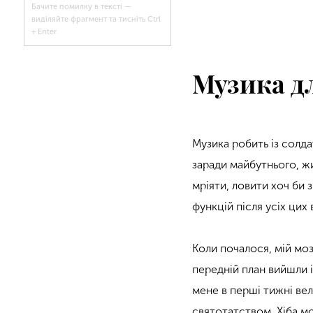
Бачите помилку в тексті —
виділяйте фрагмент та тисніть Ctrl
+ Enter
Музика д
Музика робить із солда
заради майбутнього, жи
мріяти, ловити хоч би 
функцій після усіх цих
Коли почалося, мій моз
передній план вийшли і
мене в перші тижні ве
святотатством. Хіба мо