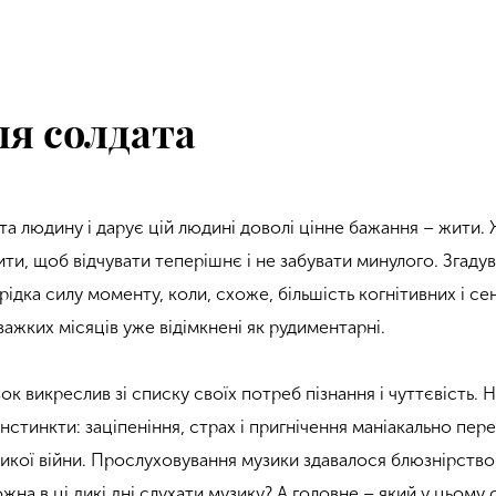
ля солдата
та людину і дарує цій людині доволі цінне бажання – жити.
ти, щоб відчувати теперішнє і не забувати минулого. Згадув
зрідка силу моменту, коли, схоже, більшість когнітивних і с
 важких місяців уже відімкнені як рудиментарні.
ок викреслив зі списку своїх потреб пізнання і чуттєвість. 
нстинкти: заціпеніння, страх і пригнічення маніакально пер
ликої війни. Прослуховування музики здавалося блюзнірство
жна в ці дикі дні слухати музику? А головне – який у цьому 