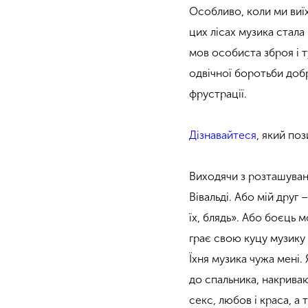
Особливо, коли ми виїх
цих лісах музика стал
мов особиста зброя і т
одвічної боротьби добр
фрустрації.
Дізнавайтеся
, який по
Виходячи з розташуванн
Вівальді. Або мій друг
їх, блядь». Або боєць м
грає свою куцу музику 
Їхня музика чужа мені. 
до спальника, накриваю
секс, любов і краса, а