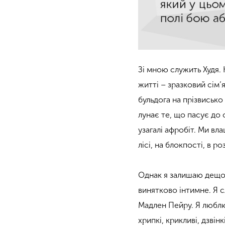
Зі мною служить Худя. 
житті – зразковий сім’
бульдога на прізвисько
лунає те, що пасує до 
узагалі афробіт. Ми вл
лісі, на блокпості, в р
Однак я залишаю дещо 
винятково інтимне. Я 
Мадлен Пейру. Я люблю 
хрипкі, крикливі, дзвін