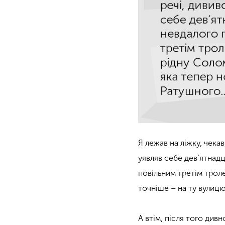
Я лежав на ліжку, чека
уявляв себе дев‘ятнад
повільним третім трол
точніше – на ту вулиц
А втім, після того дивн