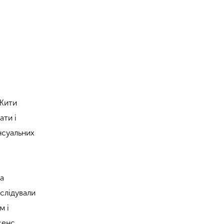
 Жити
ати і
енсуальних
На
еслідували
м і
сенс,