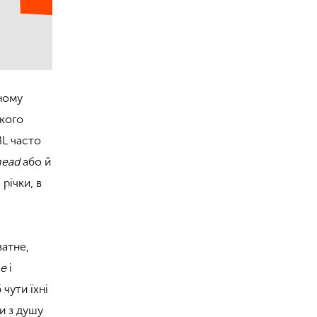
ьному
ького
BL часто
head
або й
річки, в
ватне,
ne
і
чути їхні
ти з душу