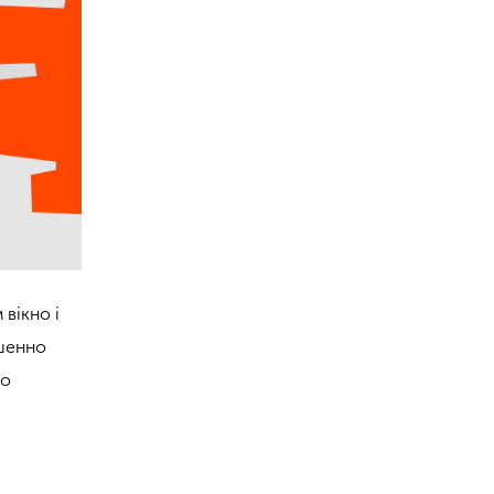
 вікно і
ашенно
що