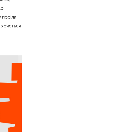
що
у посіла
и хочеться