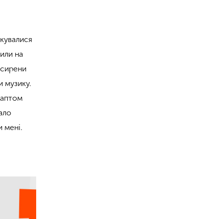
окувалися
тили на
 сирени
и музику.
раптом
ало
 мені.