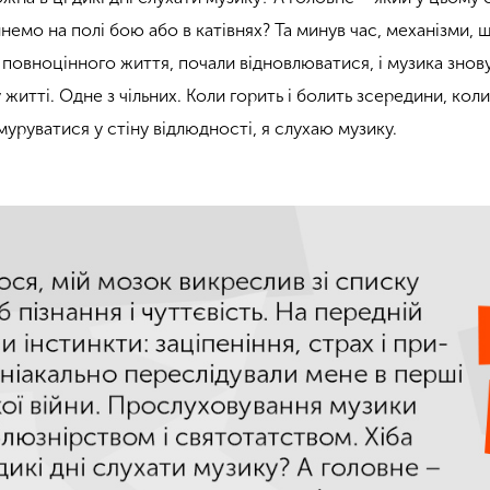
инемо на полі бою або в катівнях? Та минув час, механізми, 
 повноцінного життя, почали відновлюватися, і музика знов
житті. Одне з чільних. Коли горить і болить зсередини, кол
муруватися у стіну відлюдності, я слухаю музику.