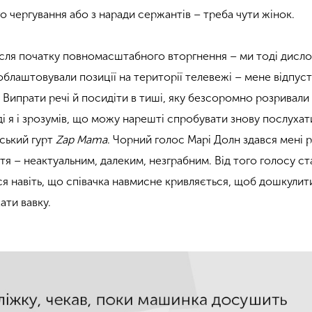
го чергування або з наради сержантів – треба чути жінок.
ісля початку повномасштабного вторгнення – ми тоді дисл
 облаштовували позиції на території телевежі – мене відпус
 Випрати речі й посидіти в тиші, яку безсоромно розривали
ді я і зрозумів, що можу нарешті спробувати знову послухат
йський гурт
Zap Mama
. Чорний голос Марі Долн здався мені 
я – неактуальним, далеким, незграбним. Від того голосу ст
ся навіть, що співачка навмисне кривляється, щоб дошкулити
ати вавку.