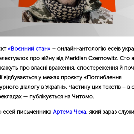
єкт
«Воєнний стан»
–
онлайн-антологію есеїв укра
телектуалок про війну від Meridian Czernowitz. Сто 
кажуть про власні враження, спостереження й поч
ї відбувається у межах проєкту
«
Поглиблення
урного діалогу в Україні
»
.
Частину цих текстів – в 
екладах — публікується на Читомо.
о есей письменника
Артема Чеха
, який зараз служи