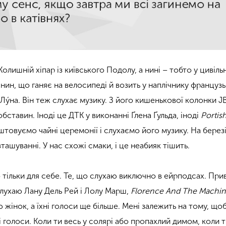
Колишній хіпар із київського Подолу, а нині – тобто у цивіл
янин, що ганяє на велосипеді й возить у наплічнику француз
 Лýна. Він теж слухає музику. З його кишенькової колонки J
обставин. Іноді це ДТК у виконанні Ґлена Ґульда, іноді
Portis
аштовуємо чайні церемонії і слухаємо його музику. На березі 
озташуванні. У нас схожі смаки, і це неабияк тішить.
тільки для себе. Те, що слухаю виключно в ейрподсах. При
слухаю Лану Дель Рей і Лолу Марш,
Florence And The Machi
жінок, а їхні голоси ще більше. Мені залежить на тому, щоб 
кі голоси. Коли ти весь у солярі або пропахлий димом, коли 