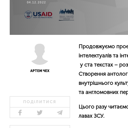
04.12.2022
Продовжуємо про
інтелектуалів та ін
у ста текстах
–
роз
АРТЕМ ЧЕХ
Створення антологі
внутрішнього культ
та англомовних пер
ПОДІЛИТИСЯ
Цього разу читаєм
лавах ЗСУ.