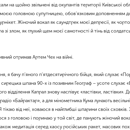
али на щойно звільнені від окупантів території Київської обл
а моєю головною супутницею, обов’язковим доповненням д
урнікет. Жіночий вокал як саундтрек моєї депресії, як чорт
а зі злом, як глухий щем моєї самотності й тінь від солдатс
зивний отримав Артем Чех на війні.
я, я бачу п’яного п’ятдесятирічного бійця, який слухає «П
 – сирецька шпана 90-х із позивним Географ – усоте слухає «
ого відділення Капрал знову наспівує «ластівки, ластівки». Д
радіо «Байрактар», а для мінометника Кума лунають весільні 
Я тікаю від неї, ховаюся в найглибші шпарини своїх сховків.
ся з головою і поринаю у той світ, де панують жіночий вок
 також медитація серед хаосу російських ракет, масових пох