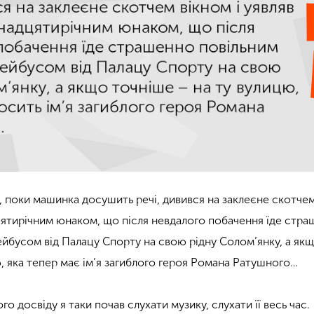
в, поки машинка досушить речі, дивився на заклеєне скотчем
цятирічним юнаком, що після невдалого побачення їде стр
ейбусом від Палацу Спорту на свою рідну Солом’янку, а як
ю, яка тепер має ім’я загиблого героя Романа Ратушного…
ого досвіду я таки почав слухати музику, слухати її весь час.