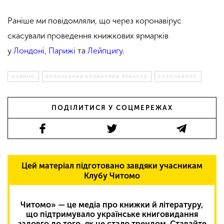
Раніше ми повідомляли, що через коронавірус
скасували проведення книжкових ярмарків
у
Лондоні
,
Парижі
та
Лейпцигу.
НОВИНИ
БОЛОНСЬКИЙ КНИЖКОВИЙ ЯРМАРОК
КОРОНАВІРУС
ПОДІЛИТИСЯ У СОЦМЕРЕЖАХ
Цей матеріал підготовано завдяки учасникам
Клубу Читомо
Читомо» — це медіа про книжки й літературу,
що підтримувало українське книговидання
задовго до того, як це стало трендом. Ставайте