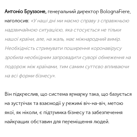
Антоніо Бруззоне,
генеральний директор BolognaFiere,
наголосив:
«У наші дні ми маємо справу з справжньою
надзвичайною ситуацією, яка стосується не тільки
нашої країни, але, на жаль, має міжнародний вимір.
Необхідність стримувати поширення коронавірусу
зробила необхідним запровадити суворі обмеження на
подорож між країнами, тим самим суттєво впливаючи
на всі форми бізнесу».
Він підкреслив, що система ярмарку така, що базується
на зустрічах та взаємодії у режимі віч-на-віч, метою
якої, як ніколи, є підтримка бізнесу та забезпечення
найкращих обставин для переміщення людей.