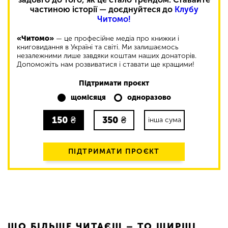
частиною історії — доєднуйтеся до
Клубу
Читомо!
«Читомо»
— це професійне медіа про книжки і
книговидання в Україні та світі. Ми залишаємось
незалежними лише завдяки коштам наших донаторів.
Допоможіть нам розвиватися і ставати ще кращими!
Підтримати проєкт
щомісяця
одноразово
150
₴
350
₴
інша сума
ПІДТРИМАТИ ПРОЄКТ
ЩО БІЛЬШЕ ЧИТАЄШ – ТО ШИРШІ