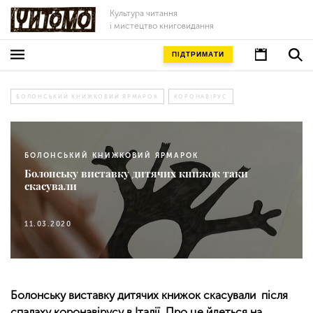
Культура читання
і мистецтво книговидання
ПІДТРИМАТИ
БОЛОНСЬКИЙ КНИЖКОВИЙ ЯРМАРОК
КОРОНАВІРУС
БОЛОНСЬКИЙ КНИЖКОВИЙ ЯРМАРОК
Болонську виставку дитячих книжок таки
скасували
11.03.2020
Болонську виставку дитячих книжок скасували після
спалаху коронавірусу в Італії. Про це йдеться на