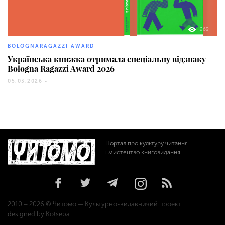
269
BOLOGNARAGAZZI AWARD
Українська книжка отримала спеціальну відзнаку
Bologna Ragazzi Award 2026
05.03.2026 -
Портал про культуру читання
і мистецтво книговидання
2010 – 2026 © Читомо — Культурно-видавничий проект
designed by Kotseba