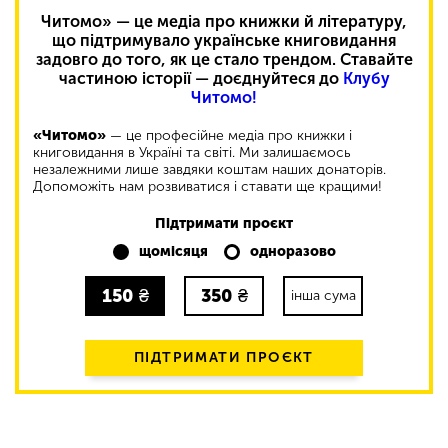
Читомо» — це медіа про книжки й літературу,
що підтримувало українське книговидання
задовго до того, як це стало трендом. Ставайте
частиною історії — доєднуйтеся до
Клубу
Читомо!
«Читомо»
— це професійне медіа про книжки і
книговидання в Україні та світі. Ми залишаємось
незалежними лише завдяки коштам наших донаторів.
Допоможіть нам розвиватися і ставати ще кращими!
Підтримати проєкт
щомісяця
одноразово
150
₴
350
₴
інша сума
ПІДТРИМАТИ ПРОЄКТ