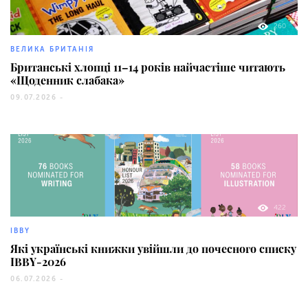
260
ВЕЛИКА БРИТАНІЯ
Британські хлопці 11–14 років найчастіше читають
«Щоденник слабака»
09.07.2026 -
422
IBBY
Які українські книжки увійшли до почесного списку
IBBY-2026
06.07.2026 -