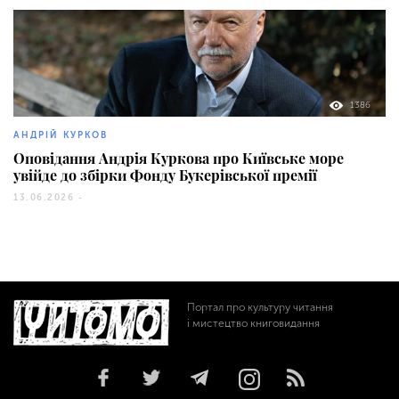
1386
АНДРІЙ КУРКОВ
Оповідання Андрія Куркова про Київське море
увійде до збірки Фонду Букерівської премії
13.06.2026 -
Портал про культуру читання
і мистецтво книговидання