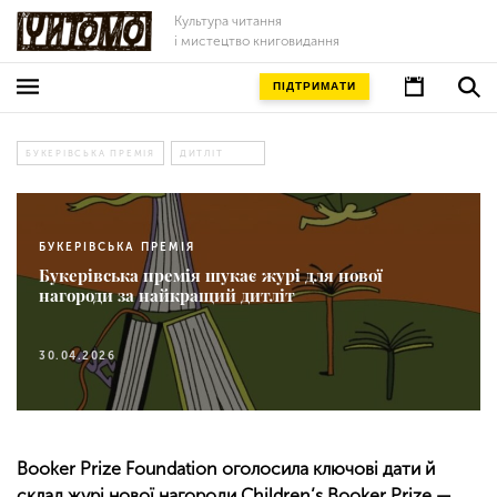
Культура читання
і мистецтво книговидання
ПІДТРИМАТИ
БУКЕРІВСЬКА ПРЕМІЯ
ДИТЛІТ
БУКЕРІВСЬКА ПРЕМІЯ
Букерівська премія шукає журі для нової
нагороди за найкращий дитліт
30.04.2026
Booker Prize Foundation оголосила ключові дати й
склад журі нової нагороди Children’s Booker Prize —