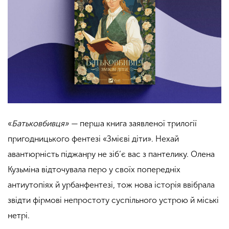
«
Батьковбивця» —
перша книга заявленої трилогії
пригодницького фентезі «Змієві діти». Нехай
авантюрність піджанру не зіб’є вас з пантелику. Олена
Кузьміна відточувала перо у своїх попередніх
антиутопіях й урбанфентезі, тож нова історія ввібрала
звідти фірмові непростоту суспільного устрою й міські
нетрі.