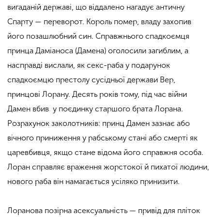
вигаданій державі, що віддалено нагадує античну
Спарту — переворот. Король помер, владу захопив
його позашлюбний син. Справжнього спадкоємця
принца Даміаноса (Дамена) оголосили загиблим, а
насправді вислали, як секс-раба у подарунок
спадкоємцю престолу сусідньої держави Вер,
принцові Лорану. Десять років тому, під час війни
Дамен вбив у поєдинку старшого брата Лорана.
Розрахунок заколотників: принц Дамен зазнає або
вічного приниження у рабському стані або смерті як
царевбивця, якщо стане відома його справжня особа.
Лоран справляє враження жорстокої й пихатої людини,
нового раба він намагається усіляко принизити.
Лоранова позірна асексуальність — привід для пліток