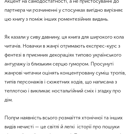
Акцент на самодостатності, а не пристосуванні до
партнера чи розчиненні у стосунках вигідно вирізняє
цю книгу з поміж інших роментезійних видань.
Як казали у сиву давнину, ця книга для широкого кола
читачів. Новачки в жанрі отримають експрес-курс з
фентезі в приємних декораціях типово українського
антуражу із близьким серцю гумором. Просунуті
жанрові читачки оцінять концентровану суміш тропів,
типів персонажів і сюжетних ходів, що написана з
теплотою і викликає ностальгійний сміх і згадку про
дім.
Попри наявність всього розмаїття хтонічної та інших
видів нечисті — це світлі й легкі історії про пошуки