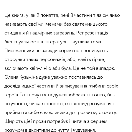
Це книга, у якій поняття, речі й частини тіла сміливо
називають своїми іменами без святенницького
стидання й надмірних загравань. Репрезентація
бісексуальності в літературі — чутлива тема.
Письменники не завжди коректно прописують
стосунки таких персонажів, або, навіть гірше,
включають квір-лінію аби була. Це не той випадок.
Олена Кузьміна дуже уважно поставилась до
дослідницької частини й виписування глибини своїх
героїв. Їхні почуття та думки зображені тонко, без
штучності, чи картонності, їхні досвід розуміння і
прийняття себе є важливими для розвитку сюжету.
Щирість цієї прози потребує і читача з серцем і
розумом відкритими до чуття і чудування.