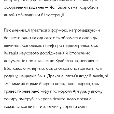
оформлення видання — Яся Білак сама розробила
дизайн обкладинки й ілюстрації.
Письменниця грається з формою, нагромаджуючи
бешкети один на одного: ось обрамлена оповідь,
дівчинці розповідають міф про першопредка, ось
імітація наукового дослідження й історичних
документів про князівство Крайслав, поневолене
Ізборською імперією, ось спогади оповідачки про її
родину, нащадків Змія-Дракона, плем’я людей-вужів, зі
зміїними зіницями й сірою холодною шкірою, ось
травесті-реверанс міфу про короля Артура, у якому
сокиру-змієруб із черепа гігантського плазуна
намагається витягти хлопчик у зоряній сукні.