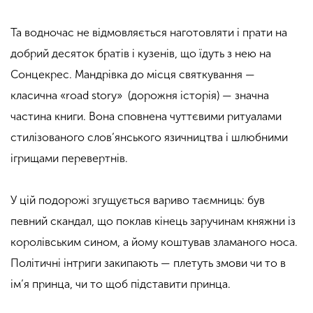
Та водночас не відмовляється наготовляти і прати на
добрий десяток братів і кузенів, що їдуть з нею на
Сонцекрес. Мандрівка до місця святкування —
класична «road story» (дорожня історія) — значна
частина книги. Вона сповнена чуттєвими ритуалами
стилізованого слов’янського язичництва і шлюбними
ігрищами перевертнів.
У цій подорожі згущується вариво таємниць: був
певний скандал, що поклав кінець заручинам княжни із
королівським сином, а йому коштував зламаного носа.
Політичні інтриги закипають — плетуть змови чи то в
ім’я принца, чи то щоб підставити принца.