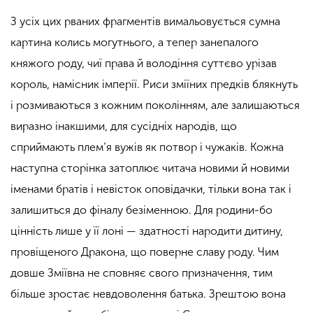
З усіх цих рваних фрагментів вимальовується сумна
картина колись могутнього, а тепер занепалого
княжого роду, чиї права й володіння суттєво урізав
король, намісник імперії. Риси зміїних предків блякнуть
і розмиваються з кожним поколінням, але залишаються
виразно інакшими, для сусідніх народів, що
сприймають плем’я вужів як потвор і чужаків. Кожна
наступна сторінка затоплює читача новими й новими
іменами братів і невісток оповідачки, тільки вона так і
залишиться до фіналу безіменною. Для родини-бо
цінність лише у її лоні — здатності народити дитину,
провіщеного Дракона, що поверне славу роду. Чим
довше Зміївна не сповняє свого призначення, тим
більше зростає невдоволення батька. Зрештою вона