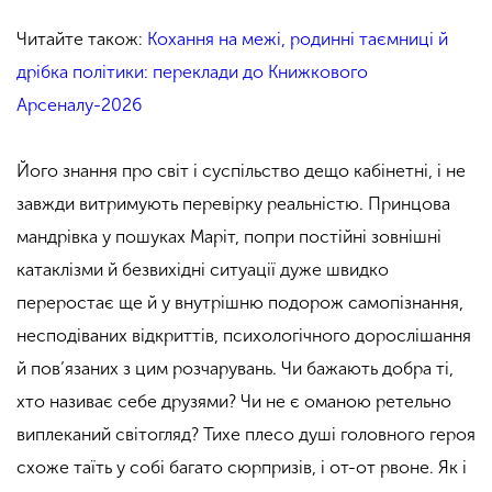
Читайте також:
Кохання на межі, родинні таємниці й
дрібка політики: переклади до Книжкового
Арсеналу-2026
Його знання про світ і суспільство дещо кабінетні, і не
завжди витримують перевірку реальністю. Принцова
мандрівка у пошуках Маріт, попри постійні зовнішні
катаклізми й безвихідні ситуації дуже швидко
переростає ще й у внутрішню подорож самопізнання,
несподіваних відкриттів, психологічного дорослішання
й пов’язаних з цим розчарувань. Чи бажають добра ті,
хто називає себе друзями? Чи не є оманою ретельно
виплеканий світогляд? Тихе плесо душі головного героя
схоже таїть у собі багато сюрпризів, і от-от рвоне. Як і