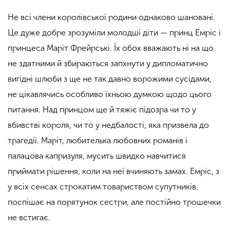
Не всі члени королівської родини однаково шановані.
Це дуже добре зрозуміли молодші діти — принц Емріс і
принцеса Маріт Фрейрські. Їх обох вважають ні на що
не здатними й збираються запхнути у дипломатично
вигідні шлюби з ще не так давно ворожими сусідами,
не цікавлячись особливо їхньою думкою щодо цього
питання. Над принцом ще й тяжіє підозра чи то у
вбивстві короля, чи то у недбалості, яка призвела до
трагедії. Маріт, любителька любовних романів і
палацова капризуля, мусить швидко навчитися
приймати рішення, коли на неї вчиняють замах. Емріс, з
у всіх сенсах строкатим товариством супутників,
поспішає на порятунок сестри, але постійно трошечки
не встигає.