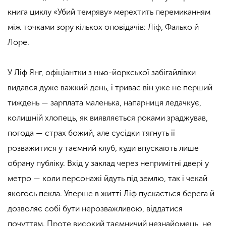
книга циклу «Убий темряву» мерехтить перемиканням
між точками зору кількох оповідачів: Ліф, Фалько й
Лоре.
У Ліф Янг, офіціантки з нью-йоркської забігайлівки
видався дуже важкий день, і триває він уже не перший
тиждень — зарплата маленька, напарниця ледачкує,
колишній хлопець, як виявляється роками зраджував,
погода — страх божий, але сусідки тягнуть її
розважитися у таємний клуб, куди впускають лише
обрану публіку. Вхід у заклад через непримітні двері у
метро — коли персонажі йдуть під землю, так і чекай
якогось пекла. Уперше в житті Ліф пускається берега й
дозволяє собі бути нерозважливою, віддатися
почуттям. Проте високий таємничий незнайомець, не