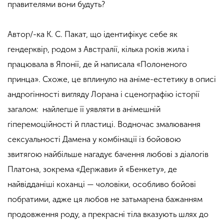
правителями вони будуть?
Автор/-ка К. С. Пакат, що ідентифікує себе як
гендерквір, родом з Австралії, кілька років жила і
працювала в Японії, де й написала «Полоненого
принца». Схоже, це вплинуло на аніме-естетику в описі
андрогінності вигляду Лорана і сценографію історії
загалом: найлегше її уявляти в анімешній
гіперемоційності й пластиці. Водночас змалювання
сексуальності Дамена у комбінації із бойовою
звитягою найбільше нагадує бачення любові з діалогів
Платона, зокрема «Держави» й «Бенкету», де
найвідданіші коханці — чоловіки, особливо бойові
побратими, адже ця любов не затьмарена бажанням
продовження роду, а прекрасні тіла вказують шлях до