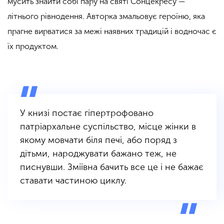
мусить знайти собі пару на святі Сонцекресу —
літнього рівнодення. Авторка змальовує героїню, яка
прагне вирватися за межі наявних традицій і водночас є
їх продуктом.
У книзі постає гіпертрофовано
патріархальне суспільство, місце жінки в
якому мовчати біля печі, або поряд з
дітьми, народжувати бажано теж, не
писнувши. Зміївна бачить все це і не бажає
ставати частиною циклу.