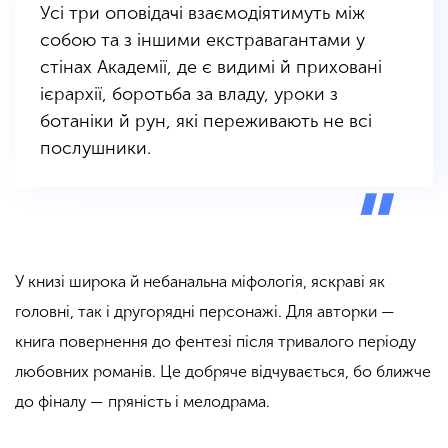
Усі три оповідачі взаємодіятимуть між
собою та з іншими екстравагантами у
стінах Академії, де є видимі й приховані
ієрархії, боротьба за владу, уроки з
ботаніки й рун, які переживають не всі
послушники.
У книзі широка й небанальна міфологія, яскраві як
головні, так і другорядні персонажі. Для авторки —
книга повернення до фентезі після тривалого періоду
любовних романів. Це добряче відчувається, бо ближче
до фіналу — пряність і мелодрама.