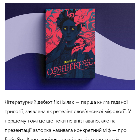
Літературний дебют Ясі Білак — перша книга гаданої
трилогії, заявлена як ретелінг слов’янської міфології. У
першому томі це ще поки не впізнавано, але на
презентації авторка називала конкретний міф — про
Бабу Ягу. Книгу вирізняє оригінальність сюжету й