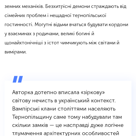
земних механіків. Безхитрісні демони страждають від
сімейних проблем і нещадної тернопільської
гостинності. Могутні відьми вчаться будувати кордони
у взаєминах з родичами, великі богині й
щонайхтонічніші з істот чимчикують між світами й
вимірами.
Авторка дотепно вписала «зіркову»
світову нечисть в український контекст.
Вампірські клани століттями населяють
Тернопільщину саме тому набудували там
скільки замків — це насправді дуже логічне
тлумачення архітектурних особливостей