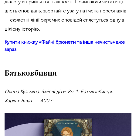
діалогу й прийняття інакшості. Починаючи читати ці
шість оповідань, звертайте увагу на імена персонажів
— сюжетні лінії окремих оповідей сплетуться одну в
цілісну історію.
Купити книжку «Файні брюнети та інша нечисть» вже
зараз
Батьковбивця
Олена Кузьміна. Змієві діти. Кн. 1. Батьковбивця. —
Харків: Віват. — 400 с.