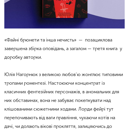
«Файні брюнети та інша нечисть» — позациклова
завершена збірка оповідань, а загалом — третя книга у
доробку авторки.
Юлія Нагорнюк з великою любов’ю жонглює типовими
тропами роментезі. Настоюючи концентрат із
класичних фентезійних персонажів, в аномальних для
них обставинах, вона не забуває покепкувати над
клішованими сюжетними ходами. Лорди фейрі тут
перепочивають від ваги правління, чухаючи котів на
дачі, чи долають вікові прокляття, залицяючись до