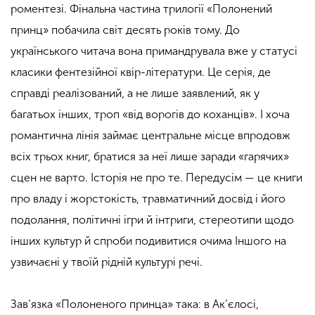
роментезі. Фінальна частина трилогії «Полонений
принц» побачила світ десять років тому. До
українського читача вона примандрувала вже у статусі
класики фентезійної квір-літератури. Це серія, де
справді реалізований, а не лише заявлений, як у
багатьох інших, троп «від ворогів до коханців». І хоча
романтична лінія займає центральне місце впродовж
всіх трьох книг, братися за неї лише заради «гарячих»
сцен не варто. Історія не про те. Передусім — це книги
про владу і жорстокість, травматичний досвід і його
подолання, політичні ігри й інтриги, стереотипи щодо
інших культур й спроби подивитися очима Іншого на
узвичаєні у твоїй рідній культурі речі.
Зав’язка «Полоненого принца» така: в Ак’єлосі,