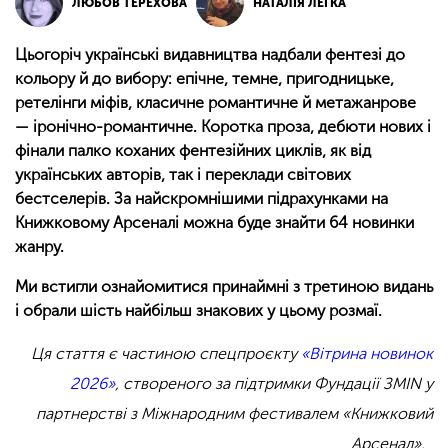
ЛЮБОВ ТЕРЕХОВА
НАТАЛІЯ ЛЕГКА
Цьогоріч українські видавництва надбали фентезі до
кольору й до вибору: епічне, темне, пригодницьке,
ретелінги міфів, класичне романтичне й метажанрове
— іронічно-романтичне. Коротка проза, дебюти нових і
фінали палко коханих фентезійних циклів, як від
українських авторів, так і переклади світових
бестселерів. За найскромнішими підрахунками на
Книжковому Арсеналі можна буде знайти 64 новинки
жанру.
Ми встигли ознайомитися принаймні з третиною видань
і обрали шість найбільш знакових у цьому розмаї.
Ця стаття є частиною спецпроєкту
«Вітрина новинок
2026»
, створеного за підтримки Фундації ЗМІN у
партнерстві з Міжнародним фестивалем «Книжковий
Арсенал».