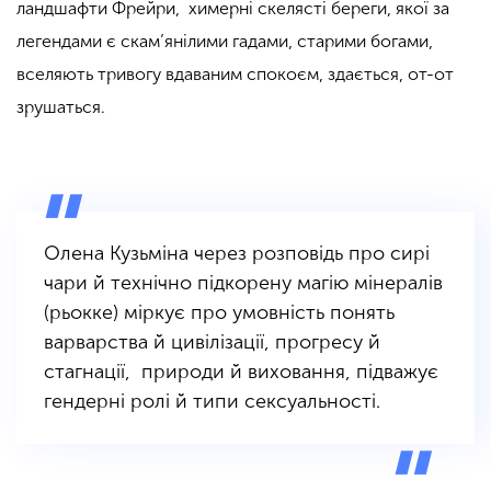
ландшафти Фрейри, химерні скелясті береги, якої за
легендами є скам’янілими гадами, старими богами,
вселяють тривогу вдаваним спокоєм, здається, от-от
зрушаться.
Олена Кузьміна через розповідь про сирі
чари й технічно підкорену магію мінералів
(рьокке) міркує про умовність понять
варварства й цивілізації, прогресу й
стагнації, природи й виховання, підважує
гендерні ролі й типи сексуальності.