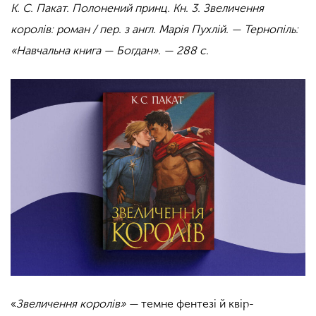
К. С. Пакат. Полонений принц. Кн. 3. Звеличення
королів: роман / пер. з англ. Марія Пухлій. — Тернопіль:
«Навчальна книга — Богдан». — 288 с.
«
Звеличення королів» —
темне фентезі й квір-