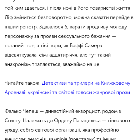
той ким здається, і після ночі в його товаристві життя
Ліф зміниться безповоротно, можна сказати перейде в
інший регістр. Здавалося б, карати вродливу молоду
персонажку за прояви сексуального бажання —
поганий тон, з тієї пори, як Баффі Самерз
відсвяткувала сімнадцятиріччя, але тут такий
анахронізм трапляється, зважаймо на це.
Читайте також:
Детективи та трилери на Книжковому
Арсеналі: українські та світові голоси жанрової прози
Фалько Чепеш — династійний екзорцист, родом з
Єгипту. Належить до Ордену Парацельса — тіньового
уряду, себто світової організації, яка професійно
вичисляє демонів, вампірів (повсталих) та інших