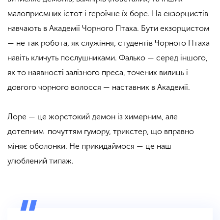
малоприємних істот і героїчне їх боре. На екзорцистів
навчають в Академії Чорного Птаха. Бути екзорцистом
— не так робота, як служіння, студентів Чорного Птаха
навіть кличуть послушниками. Фалько — серед іншого,
як то наявності залізного преса, точених вилиць і
довгого чорного волосся — наставник в Академії.
Лоре — це жорстокий демон із химерним, але
дотепним почуттям гумору, трикстер, що вправно
міняє оболонки. Не прикидаймося — це наш
улюблений типаж.