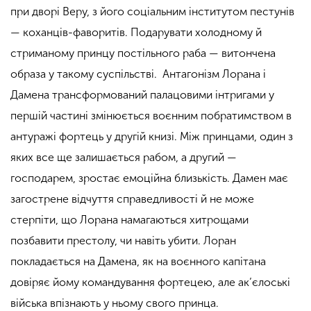
при дворі Веру, з його соціальним інститутом пестунів
— коханців-фаворитів. Подарувати холодному й
стриманому принцу постільного раба — витончена
образа у такому суспільстві. Антагонізм Лорана і
Дамена трансформований палацовими інтригами у
першій частині змінюється воєнним побратимством в
антуражі фортець у другій книзі. Між принцами, один з
яких все ще залишається рабом, а другий —
господарем, зростає емоційна близькість. Дамен має
загострене відчуття справедливості й не може
стерпіти, що Лорана намагаються хитрощами
позбавити престолу, чи навіть убити. Лоран
покладається на Дамена, як на воєнного капітана
довіряє йому командування фортецею, але ак’єлоські
війська впізнають у ньому свого принца.