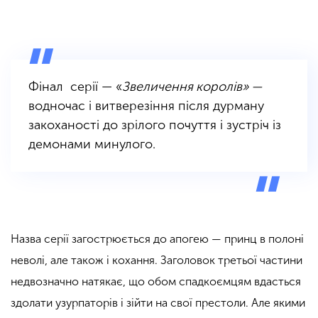
Фінал серії — «
Звеличення королів» —
водночас і витверезіння після дурману
закоханості до зрілого почуття і зустріч із
демонами минулого.
Назва серії загострюється до апогею — принц в полоні
неволі, але також і кохання. Заголовок третьої частини
недвозначно натякає, що обом спадкоємцям вдасться
здолати узурпаторів і зійти на свої престоли. Але якими