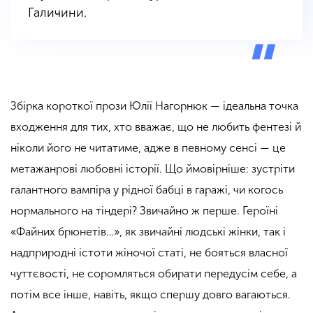
Галичини.
Збірка короткої прози Юлії Нагорнюк — ідеальна точка
входження для тих, хто вважає, що не любить фентезі й
ніколи його не читатиме, адже в певному сенсі — це
метажанрові любовні історії. Що ймовірніше: зустріти
галантного вампіра у рідної бабці в гаражі, чи когось
нормального на тіндері? Звичайно ж перше. Героїні
«Файних брюнетів…», як звичайні людські жінки, так і
надприродні істоти жіночої статі, не бояться власної
чуттєвості, не соромляться обирати передусім себе, а
потім все інше, навіть, якщо спершу довго вагаються.