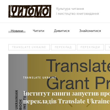
Культура читання
і мистецтво книговидання
Новини
Читати
Дивитися
Знайомитися
TRANSLATE UKRAINE
ПЕРЕКЛАД
ПЕРЕКЛАДИ
TRANSLATE UKRAINE
Інститут книги запустив пр
перекладів Translate Ukraine