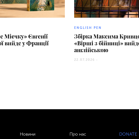
ENGLISH PEN
 Мієчку» Євгенії
Збірка Максима Кривц
ї вийде у Франції
«Вірші з бійниці» вийд
англійською
22.07.2026 -
Новини
Про нас
DONATE