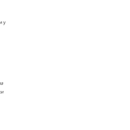
и у
ва
ки