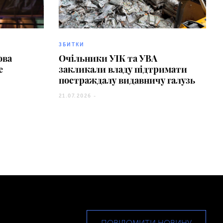
ЗБИТКИ
ова
Очільники УІК та УВА
е
закликали владу підтримати
постраждалу видавничу галузь
21.07.2026 -