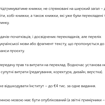
підтримуватиме книжки, не спрямовані на широкий загал – 
віти, хобі-книжки, а також книжки, які уже були перекладені 
ринку.
дачів-початківців, і досвідчених перекладачів, але перелік
 української мови або фрагмент тексту, що пропонується до
шанси проєкту.
 передачу прав та витрати на переклад. Водночас установа 
 супутні витрати (редагування, коректура, дизайн, верстка).
же відшкодувати Інститут – до €4 тис. за одне видання.
мною мовою має бути опублікований (а звітні примірники –