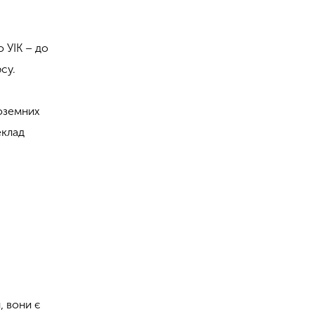
о УІК – до
су.
ноземних
еклад
, вони є