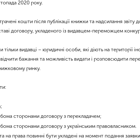
стопада 2020 року.
рачені кошти після публікації книжки та надсилання звіту д
дставі договору, укладеного із видавцем-переможцем конкур
 тільки видавці – юридичні особи, які діють на території і
асвідчити бажання та можливість видати і розповсюдити пер
нижковому ринку.
ти:
;
обома сторонами договору з перекладачем;
обома сторонами договору з українським правовласником.
а на права повинні бути укладені на момент подання заявки