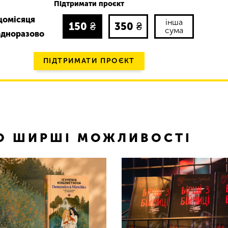
Підтримати проєкт
щомісяця
інша
150
₴
350
₴
сума
одноразово
ПІДТРИМАТИ ПРОЄКТ
ТО ШИРШІ МОЖЛИВОСТІ