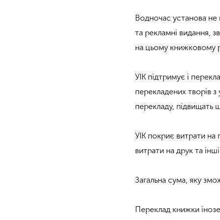
Водночас установа не 
та рекламні видання, з
на цьому книжковому 
УІК підтримує і перекла
перекладених творів з
перекладу, підвищать 
УІК покриє витрати на
витрати на друк та інші
Загальна сума, яку змо
Переклад книжки інозе