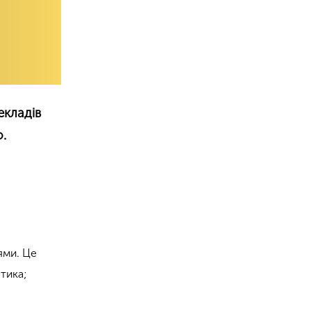
екладів
о.
ями. Це
стика;