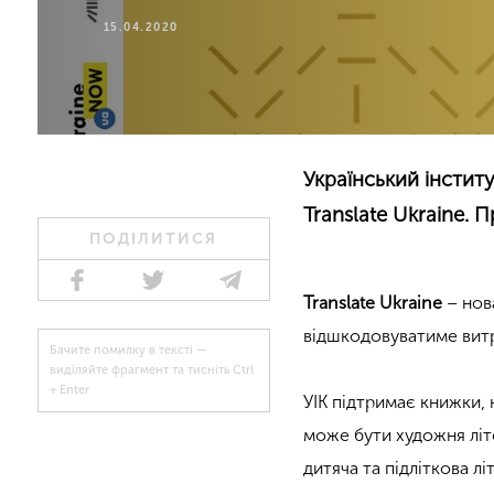
15.04.2020
Український інстит
Translate Ukraine. 
ПОДІЛИТИСЯ
Translate Ukraine
– нов
відшкодовуватиме витр
Бачите помилку в тексті —
виділяйте фрагмент та тисніть Ctrl
+ Enter
УІК підтримає книжки,
може бути художня літе
дитяча та підліткова лі