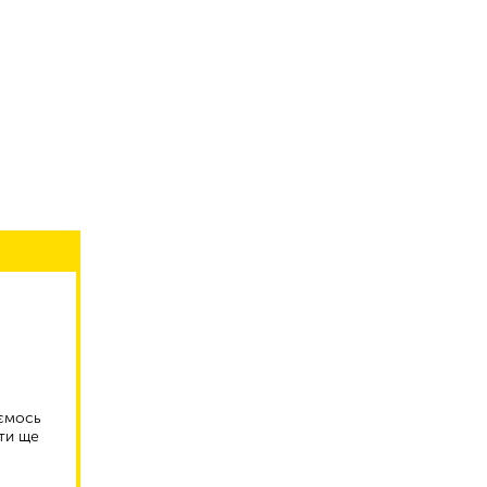
аємось
ти ще