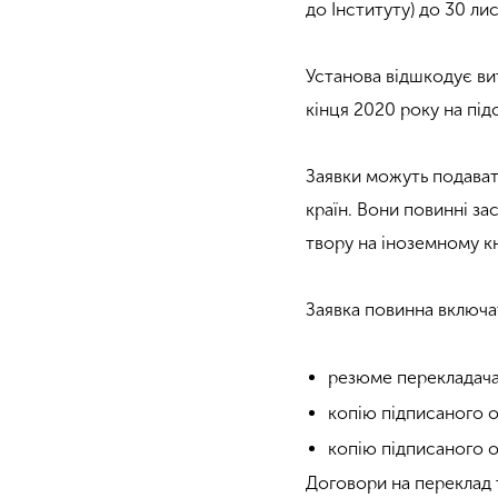
до Інституту) до 30 ли
Установа відшкодує вит
кінця 2020 року на пі
Заявки можуть подавати
країн. Вони повинні з
твору на іноземному к
Заявка повинна включа
резюме перекладача
копію підписаного 
копію підписаного 
Договори на переклад т