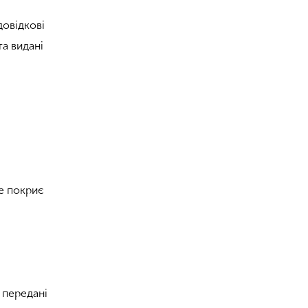
довідкові
та видані
не покриє
 передані