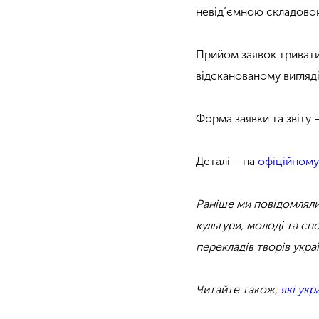
невід’ємною складовою
Прийом заявок триватим
відсканованому вигляді
Форма заявки та звіту 
Деталі – на
офіційному
Раніше ми повідомляли
культури, молоді та с
перекладів творів укра
Читайте також,
які ук