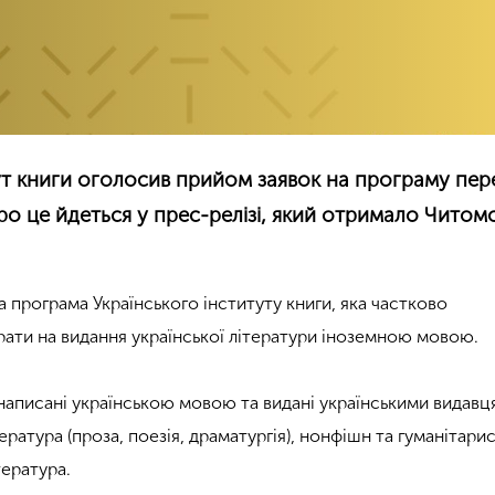
ут книги оголосив прийом заявок на програму пер
Про це йдеться у прес-релізі, який отримало Читом
а програма Українського інституту книги, яка частково
ати на видання української літератури іноземною мовою.
 написані українською мовою та видані українськими видавц
ратура (проза, поезія, драматургія), нонфішн та гуманітари
тература.