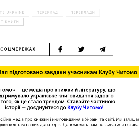
TE UKRAINE
ПЕРЕКЛАД
ПЕРЕКЛАДИ
УТ КНИГИ
 СОЦМЕРЕЖАХ
іал підготовано завдяки учасникам Клубу Читомо
томо» — це медіа про книжки й літературу, що
ідтримувало українське книговидання задовго
 того, як це стало трендом. Ставайте частиною
історії — доєднуйтеся до
Клубу Читомо!
ійне медіа про книжки і книговидання в Україні та світі. Ми залиш
яки коштам наших донаторів. Допоможіть нам розвиватися і става