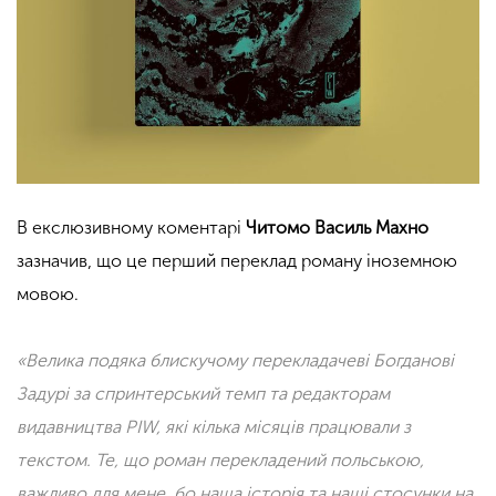
В екслюзивному коментарі
Читомо
Василь Махно
зазначив, що це перший переклад роману іноземною
мовою.
«Велика подяка блискучому перекладачеві Богданові
Задурі за спринтерський темп та редакторам
видавництва PIW, які кілька місяців працювали з
текстом. Те, що роман перекладений польською,
важливо для мене, бо наша історія та наші стосунки на