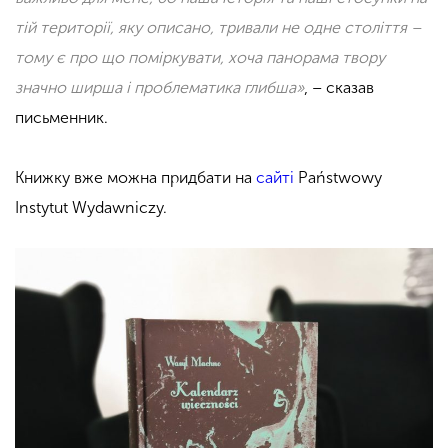
тій території, яку описано, тривали не одне століття –
тому є про що поміркувати, хоча панорама твору
значно ширша і проблематика глибша»
, – сказав
письменник.
Книжку вже можна придбати на
сайті
Państwowy
Instytut Wydawniczy.