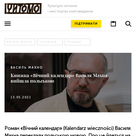
Культура читання
і мистецтво книговидання
ПІДТРИМАТИ
ВАСИЛЬ МАХНО
ПЕРЕКЛАД
ПОЛЬЩА
ВАСИЛЬ МАХНО
Книжка «Вічний календар» Василя Махна
вийшла польською
13.05.2021
Роман «Вічний календар» (Kalendarz wieczności) Василя
Махна переклали польською мовою. Про це йдеться на