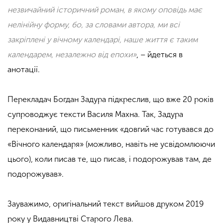
незвичайний історичний роман, в якому оповідь має
нелінійну форму, бо, за словами автора, ми всі
закріплені у вічному календарі, наше життя є таким
календарем, незалежно від епохи»
, – йдеться в
анотації.
Перекладач Богдан Задура підкреслив, що вже 20 років
супроводжує тексти Василя Махна. Так, Задура
переконаний, що письменник «довгий час готувався до
«Вічного календаря» (можливо, навіть не усвідомлюючи
цього), коли писав те, що писав, і подорожував там, де
подорожував».
Зауважимо, оригінальний текст вийшов друком 2019
року у Видавництві Старого Лева.