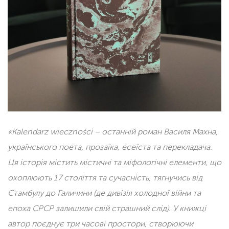
«Kalendarz wieczności – останній роман Василя Махна,
українського поета, прозаїка, есеїста та перекладача.
Ця історія містить містичні та міфологічні елементи, що
охоплюють 17 століття та сучасність, тягнучись від
Стамбулу до Галичини (де дивізія холодної війни та
епоха СРСР залишили свій страшний слід). У книжці
автор поєднує три часові простори, створюючи