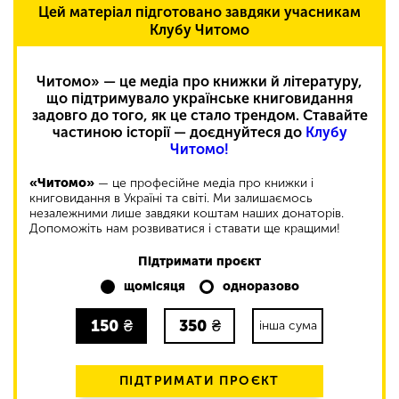
Цей матеріал підготовано завдяки учасникам
Клубу Читомо
Читомо» — це медіа про книжки й літературу,
що підтримувало українське книговидання
задовго до того, як це стало трендом. Ставайте
частиною історії — доєднуйтеся до
Клубу
Читомо!
«Читомо»
— це професійне медіа про книжки і
книговидання в Україні та світі. Ми залишаємось
незалежними лише завдяки коштам наших донаторів.
Допоможіть нам розвиватися і ставати ще кращими!
Підтримати проєкт
щомісяця
одноразово
150
₴
350
₴
інша сума
ПІДТРИМАТИ ПРОЄКТ