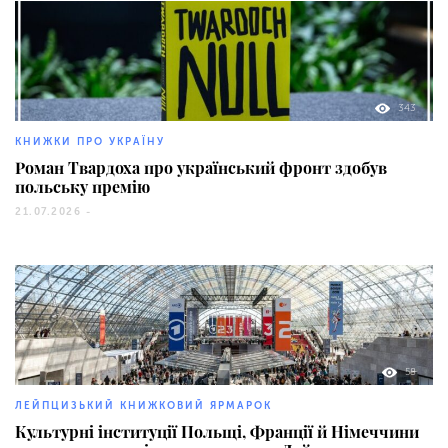
343
КНИЖКИ ПРО УКРАЇНУ
Роман Твардоха про український фронт здобув
польську премію
21.07.2026 -
58
ЛЕЙПЦИЗЬКИЙ КНИЖКОВИЙ ЯРМАРОК
Культурні інституції Польщі, Франції й Німеччини