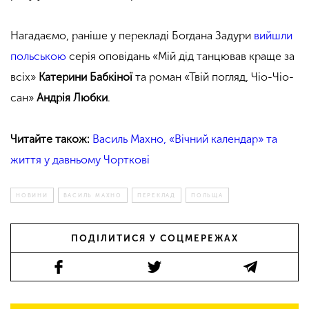
Нагадаємо, раніше у перекладі Богдана Задури
вийшли
польською
серія оповідань «Мій дід танцював краще за
всіх»
Катерини Бабкіної
та роман «Твій погляд, Чіо-Чіо-
сан»
Андрія Любки
.
Читайте також:
Василь Махно, «Вічний календар» та
життя у давньому Чорткові
НОВИНИ
ВАСИЛЬ МАХНО
ПЕРЕКЛАД
ПОЛЬЩА
ПОДІЛИТИСЯ У СОЦМЕРЕЖАХ