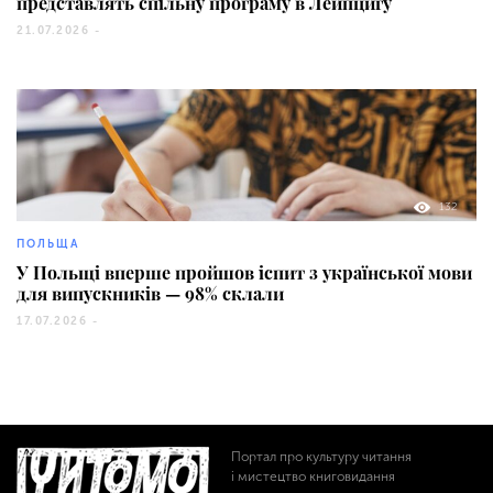
представлять спільну програму в Лейпцигу
21.07.2026 -
132
ПОЛЬЩА
У Польщі вперше пройшов іспит з української мови
для випускників — 98% склали
17.07.2026 -
Портал про культуру читання
і мистецтво книговидання