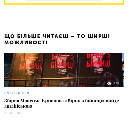
ЩО БІЛЬШЕ ЧИТАЄШ – ТО ШИРШІ
МОЖЛИВОСТІ
239
ENGLISH PEN
Збірка Максима Кривцова «Вірші з бійниці» вийде
англійською
22.07.2026 -