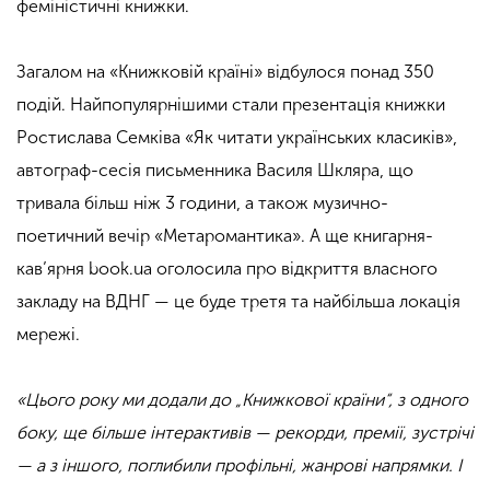
феміністичні книжки.
Загалом на «Книжковій країні» відбулося понад 350
подій. Найпопулярнішими стали презентація книжки
Ростислава Семківа «Як читати українських класиків»,
автограф-сесія письменника Василя Шкляра, що
тривала більш ніж 3 години, а також музично-
поетичний вечір «Метаромантика». А ще книгарня-
кав’ярня book.ua оголосила про відкриття власного
закладу на ВДНГ — це буде третя та найбільша локація
мережі.
«Цього року ми додали до „Книжкової країни“, з одного
боку, ще більше інтерактивів — рекорди, премії, зустрічі
— а з іншого, поглибили профільні, жанрові напрямки. І