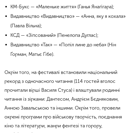
КМ-Букс — «Маленьке життя» (Ганья Янаґігара);
Видавництво «Видавництво» — «Анна, яку я кохала»
(Павла Вільна);
КСД — «Зіпсований» (Пенелопа Дуглас);
Видавництво «Так» — «Попіл лине до неба» (Нін
Ґорман, Матьє Ґібе).
Окрім того, на фестивалі встановили національний
рекорд з одночасного читання (114 гостей
вголос
прочитали вірші Василя Стуса) і
влаштували родинні
читання із зірками: Дантесом, Андрієм Бєдняковим,
Анною Завальською та іншими. Окрім того,
провели
окремі програми про військову творчість, поєднання
кіно та літератури, жанри фентезі та горору,