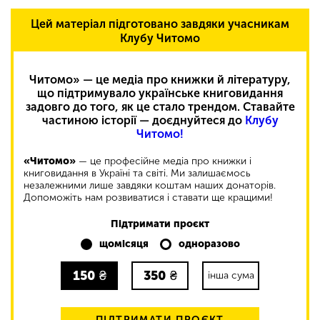
Цей матеріал підготовано завдяки учасникам
Клубу Читомо
Читомо» — це медіа про книжки й літературу,
що підтримувало українське книговидання
задовго до того, як це стало трендом. Ставайте
частиною історії — доєднуйтеся до
Клубу
Читомо!
«Читомо»
— це професійне медіа про книжки і
книговидання в Україні та світі. Ми залишаємось
незалежними лише завдяки коштам наших донаторів.
Допоможіть нам розвиватися і ставати ще кращими!
Підтримати проєкт
щомісяця
одноразово
150
₴
350
₴
інша сума
ПІДТРИМАТИ ПРОЄКТ