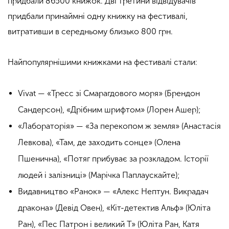
придбали 86500 книжок. Дві третини відвідувачів
придбали принаймні одну книжку на фестивалі,
витративши в середньому близько 800 грн.
Найпопулярнішими книжками на фестивалі стали:
Vivat — «Тресс зі Смарагдового моря» (Брендон
Сандерсон), «Дрібним шрифтом» (Лорен Ашер);
«Лабораторія» — «За перекопом ж земля» (Анастасія
Левкова), «Там, де заходить сонце» (Олена
Пшенична), «Потяг прибуває за розкладом. Історії
людей і залізниці» (Марічка Паплаускайте);
Видавництво «Ранок» — «Алекс Нептун. Викрадач
дракона» (Девід Овен), «Кіт-детектив Альф» (Юліта
Ран), «Пес Патрон і великий Т» (Юліта Ран, Катя