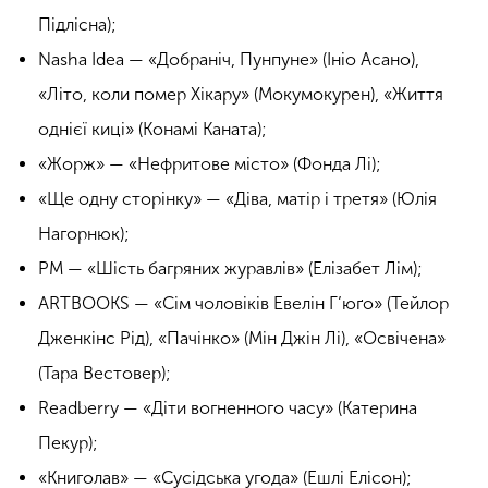
Підлісна);
Nasha Idea — «Добраніч, Пунпуне» (Ініо Асано),
«Літо, коли помер Хікару» (Мокумокурен), «Життя
однієї киці» (Конамі Каната);
«Жорж» — «Нефритове місто» (Фонда Лі);
«Ще одну сторінку» — «Діва, матір і третя» (Юлія
Нагорнюк);
РМ — «Шість багряних журавлів» (Елізабет Лім);
ARTBOOKS — «Сім чоловіків Евелін Г’юґо» (Тейлор
Дженкінс Рід), «Пачінко» (Мін Джін Лі), «Освічена»
(Тара Вестовер);
Readberry — «Діти вогненного часу» (Катерина
Пекур);
«Книголав» — «Сусідська угода» (Ешлі Елісон);