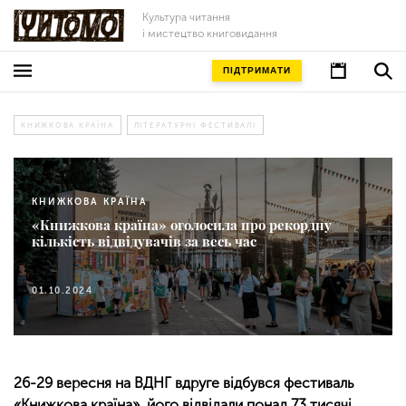
Культура читання
і мистецтво книговидання
ПІДТРИМАТИ
КНИЖКОВА КРАЇНА
ЛІТЕРАТУРНІ ФЕСТИВАЛІ
КНИЖКОВА КРАЇНА
«Книжкова країна» оголосила про рекордну
кількість відвідувачів за весь час
01.10.2024
26-29 вересня на ВДНГ вдруге відбувся фестиваль
«Книжкова країна», його відвідали понад 73 тисячі