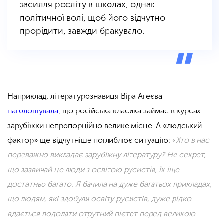
засилля росліту в школах, однак
політичної волі, щоб його відчутно
прорідити, завжди бракувало.
Наприклад, літературознавиця Віра Агеєва
наголошувала
, що російська класика займає в курсах
зарубіжки непропорційно велике місце. А «людський
фактор» ще відчутніше поглиблює ситуацію:
«
Хто в нас
переважно викладає зарубіжну літературу? Не секрет,
що зазвичай це люди з освітою русистів, їх іще
достатньо багато. Я бачила на дуже багатьох прикладах,
що людям, які здобули освіту русистів, дуже рідко
вдається подолати отрутний пієтет перед великою