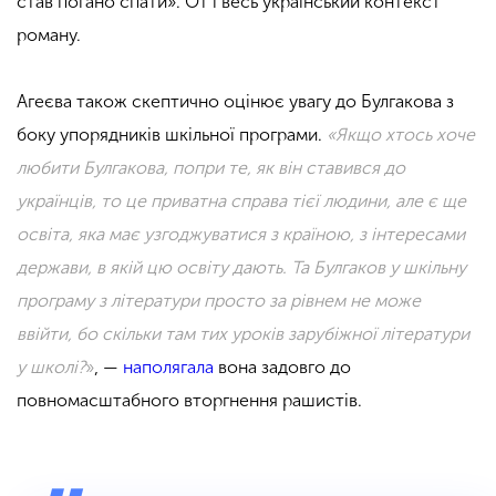
став погано спати». От і весь український контекст
роману.
Агеєва також скептично оцінює увагу до Булгакова з
боку упорядників шкільної програми.
«
Якщо хтось хоче
любити Булгакова, попри те, як він ставився до
українців, то це приватна справа тієї людини, але є ще
освіта, яка має узгоджуватися з країною, з інтересами
держави, в якій цю освіту дають. Та Булгаков у шкільну
програму з літератури просто за рівнем не може
ввійти, бо скільки там тих уроків зарубіжної літератури
у школі?
»
,
—
наполягала
вона задовго до
повномасштабного вторгнення рашистів.