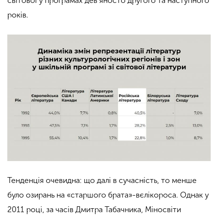
світової у програмах дев’яносто другого та наступного
років.
Тенденція очевидна: що далі в сучасність, то менше
було озирань на «старшого брата»-вєлікороса. Однак у
2011 році, за часів Дмитра Табачника,
Міносвіти