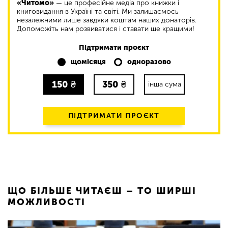
«Читомо»
— це професійне медіа про книжки і
книговидання в Україні та світі. Ми залишаємось
незалежними лише завдяки коштам наших донаторів.
Допоможіть нам розвиватися і ставати ще кращими!
Підтримати проєкт
щомісяця
одноразово
150
₴
350
₴
інша сума
ПІДТРИМАТИ ПРОЄКТ
ЩО БІЛЬШЕ ЧИТАЄШ – ТО ШИРШІ
МОЖЛИВОСТІ