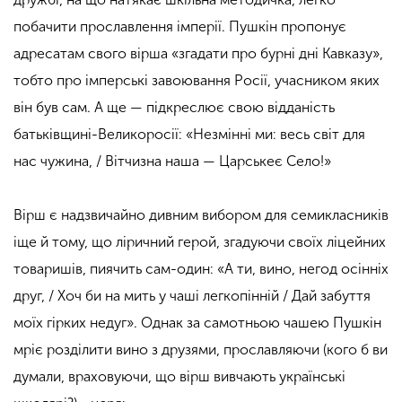
побачити прославлення імперії. Пушкін пропонує
адресатам свого вірша «згадати про бурні дні Кавказу»,
тобто про імперські завоювання Росії, учасником яких
він був сам. А ще — підкреслює свою відданість
батьківщині-Великоросії: «Незмінні ми: весь світ для
нас чужина, / Вітчизна наша — Царськеє Село!»
Вірш є надзвичайно дивним вибором для семикласників
іще й тому, що ліричний герой, згадуючи своїх ліцейних
товаришів, пиячить сам-один: «А ти, вино, негод осінніх
друг, / Хоч би на мить у чаші легкопінній / Дай забуття
моїх гірких недуг». Однак за самотньою чашею Пушкін
мріє розділити вино з друзями, прославляючи (кого б ви
думали, враховуючи, що вірш вивчають українські