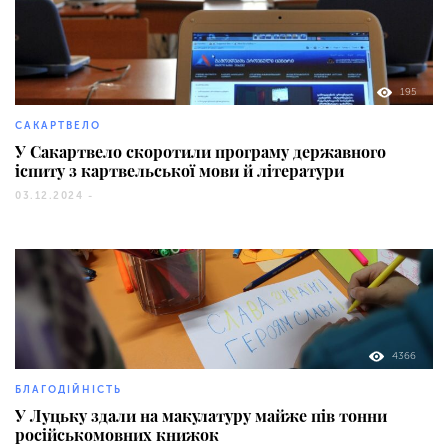
195
САКАРТВЕЛО
У Сакартвело скоротили програму державного
іспиту з картвельської мови й літератури
03.12.2024 -
4366
БЛАГОДІЙНІСТЬ
У Луцьку здали на макулатуру майже пів тонни
російськомовних книжок