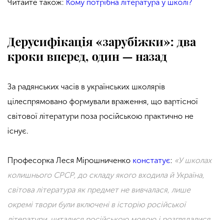
Читайте також:
Кому потрібна література у школі?
Дерусифікація
«
зарубіжки
»
: два
кроки вперед, один
—
назад
За радянських часів в українських школярів
цілеспрямовано формували враження, що вартісної
світової літератури поза російською практично не
існує.
Професорка Леся Мірошниченко
констатує
:
«У школах
колишнього СРСР, до складу якого входила й Україна,
світова література як предмет не вивчалася, лише
окремі твори були включені в історію російської
літератури, читалися російською мовою і розглядалися