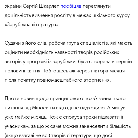
України Сергій Шкарлет
пообіцяв
переглянути
доцільність вивчення росліту в межах шкільного курсу
«Зарубіжна література».
Судячи з його слів, робоча група спеціалістів, які мають
оцінити необхідність наявності творів російських
авторів у програмі із зарубіжки, була створена в першій
половині квітня. Тобто десь аж через півтора місяця
після початку повномасштабного вторгнення.
Проте новин щодо принципового розв’язання цього
питання від Міносвіти відтоді не надходило. А минув
уже майже місяць. Тож є спокуса трохи підказати її
учасникам, за що ж саме можна закенселити більшість
(якщо взагалі не всі) творів літератури, що досі