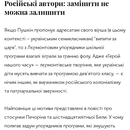
Російські автори: замінити не
можна залишити
Якщо Пушкін пропонує адресатам свого вірша (в цьому
контексті – українським семикласникам) “випити за
царя”, то з Лєрмонтовим упорядники шкільної
програми взагалі зіграли за гранню фолу. Адже «Герой
нашого часу» — лєрмонтівське творіння, яке українські
діти мусять вивчати за програмою дев’ятого класу, — є
нічим іншим, як виразником російського колоніалізму
та патріархальної зверхності.
Найповніше ці мотиви представлені в повісті про
стосунки Печоріна та шістнадцятилітньої Бели. У чому
полягав задум упорядників програми, які змушують