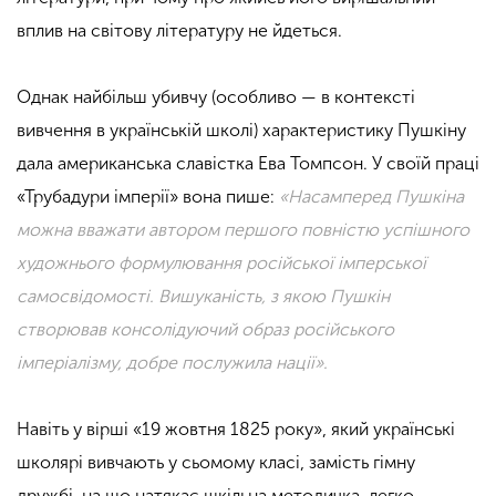
вплив на світову літературу не йдеться.
Однак найбільш убивчу (особливо — в контексті
вивчення в українській школі) характеристику Пушкіну
дала американська славістка Ева Томпсон. У своїй праці
«Трубадури імперії» вона пише:
«Насамперед Пушкіна
можна вважати автором першого повністю успішного
художнього формулювання російської імперської
самосвідомості. Вишуканість, з якою Пушкін
створював консолідуючий образ російського
імперіалізму, добре послужила нації».
Навіть у вірші «19 жовтня 1825 року», який українські
школярі вивчають у сьомому класі, замість гімну
дружбі, на що натякає шкільна методичка, легко