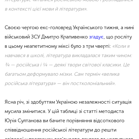
в контексті цієї мови й літератури»
.
Своєю чергою екс-головред Українського тижня, а нині
військовий ЗСУ Дмитро Крапивенко
згадує
, що росліту
в цьому неапетитному міксі було з три чверті:
«Коли я
навчався в школі, література викладалася таким чином:
¾ — російська і ¼ — деякі твори світової класики. Це
багатьом деформувало мізки. Сам термін «велика
російська література» — він постколоніальний».
Ясна річ, зі здобуттям Україною незалежності ситуація
мусила змінитися. У цій таблиці зі статті методиста
Юрія Султанова ви бачите порівняння відсоткового
співвідношення російської літератури до решти