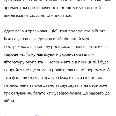
аргументом проти наявності росліту в українській
школі взагалі складно сперечатися.
Адже всі ми травмовані цієї немилосердною війною.
Кожна українська дитина в тій або іншій мірі
постраждала від нападу російської армії ґвалтівників і
мародерів. Тому нав’язувати українським дітям
літературу окупанта — неприйнятно в принципі. І буде
неприйнятно ще чимало років після нашої перемоги. А
той факт, що їхня література була в нас за інерцією
переоцінена та вже давно заслуговувала на серйозне
просапування, багато хто усвідомлював ще задовго до
війни.