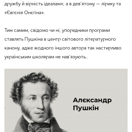
дружбу й вірність ідеалам»; а в дев’ятому — лірику та
«Євгєнія Онєгіна».
Тим самим, свідомо чи ні, упорядники програми
ставлять Пушкіна в центр світового літературного
канону, адже жодного іншого автора так настирливо
українським школярам не нав’язують..