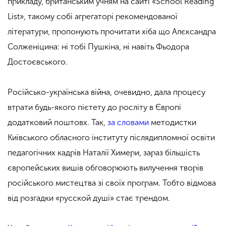
прикладу, британським учням на сайті «School Reading
List», такому собі агрегаторі рекомендованої
літератури, пропонують прочитати хіба що Алєксандра
Солженіцина: ні тобі Пушкіна, ні навіть Фьодора
Достоєвського.
Російсько-українська війна, очевидно, дала процесу
втрати будь-якого пієтету до росліту в Європі
додатковий поштовх. Так,
за словами
методистки
Київського обласного інституту післядипломної освіти
педагогічних кадрів Наталії Химери, зараз більшість
європейських вишів обговорюють вилучення творів
російського мистецтва зі своїх програм. Тобто відмова
від розгадки «русской душі» стає трендом.