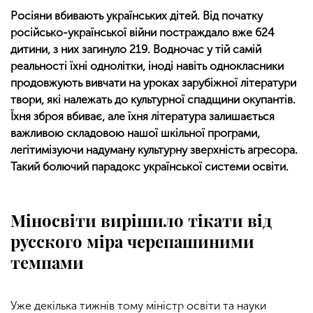
Росіяни вбивають українських дітей. Від початку
російсько-української війни постраждало вже 624
дитини, з них загинуло 219. Водночас у тій самій
реальності їхні однолітки, іноді навіть однокласники
продовжують вивчати на уроках зарубіжної літератури
твори, які належать до культурної спадщини окупантів.
Їхня зброя вбиває, але їхня література залишається
важливою складовою нашої шкільної програми,
легітимізуючи надуману культурну зверхність агресора.
Такий болючий парадокс української системи освіти.
Міносвіти вирішило тікати від
русского міра черепашиними
темпами
Уже декілька тижнів тому міністр освіти та науки