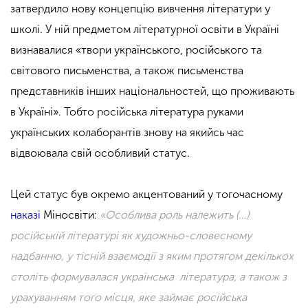
затвердило нову концепцію вивчення літератури у
школі. У ній предметом літературної освіти в Україні
визнавалися
«
твори українського, російського та
світового письменства, а також письменства
представників інших національностей, що проживають
в Україні
». Тобто російська література руками
українських колаборантів знову на якийсь час
відвоювала свій особливий статус.
Цей статус був окремо акцентований у тогочасному
наказі
Міносвіти:
«Особлива роль належить (…)
російській літературі як художньо-словесному
надбанню, у тісній взаємодії з яким протягом декількох
століть формувалася українська література, а також з
урахуванням того місця, яке займає російська