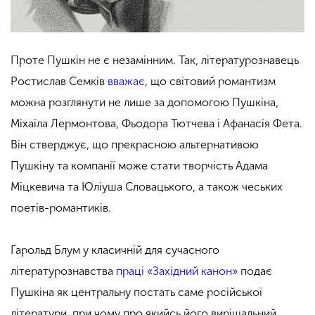
Проте Пушкін не є незамінним. Так, літературознавець
Ростислав Семків
вважає
, що світовий романтизм
можна розглянути не лише за допомогою Пушкіна,
Міхаїла Лермонтова, Фьодора Тютчева і Афанасія Фета.
Він стверджує, що прекрасною альтернативою
Пушкіну та компанії може стати творчість Адама
Міцкевича та Юліуша Словацького, а також чеських
поетів-романтиків.
Гарольд Блум у класичній для сучасного
літературознавства
праці «Західний канон»
подає
Пушкіна як центральну постать саме російської
літератури, при чому про якийсь його вирішальний