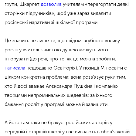
групи, Шкарлет
дозволив
учителям «перегортати деякі
сторінки підручників», щоб уже зараз видалити
росіянські наративи зі шкільної програми.
Це значить не лише те, що свідомі згубного впливу
росліту вчителі з чистою душею можуть його
ігнорувати (до речі, про те, як це можна зробити,
написала
нещодавно Освіторія). У позиції Міносвіти є
цілком конкретна проблема: вона розв’язує руки тим,
хто й досі вважає Алєксандра Пушкіна і компанію
творцями непроминальних шедеврів: за їхнього
бажання росліт у програмі можна й залишити.
А його там таки не бракує: російських авторів у
середній і старшій школі у нас вивчають в обов’язковій