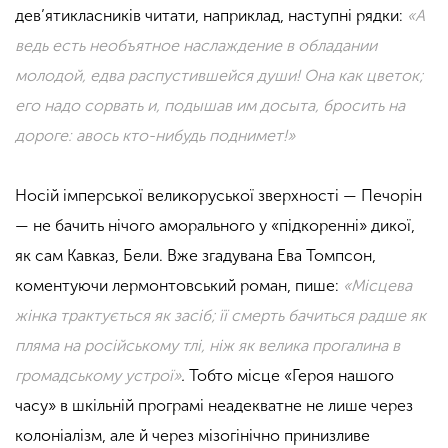
дев’ятикласників читати, наприклад, наступні рядки:
«А
ведь есть необъятное наслаждение в обладании
молодой, едва распустившейся души!
Она как цветок;
его надо сорвать и, подышав им досыта, бросить на
дороге: авось кто-нибудь поднимет!»
Носій імперської великоруської зверхності — Печорін
— не бачить нічого аморального у «підкоренні» дикої,
як сам Кавказ, Бели. Вже згадувана Ева Томпсон,
коментуючи лермонтовський роман, пише:
«Місцева
жінка трактується як засіб; її смерть бачиться радше як
пляма на російському тлі, ніж як велика прогалина в
громадському устрої»
.
Тобто місце «Героя нашого
часу» в шкільній програмі неадекватне не лише через
колоніалізм, але й через мізогінічно принизливе