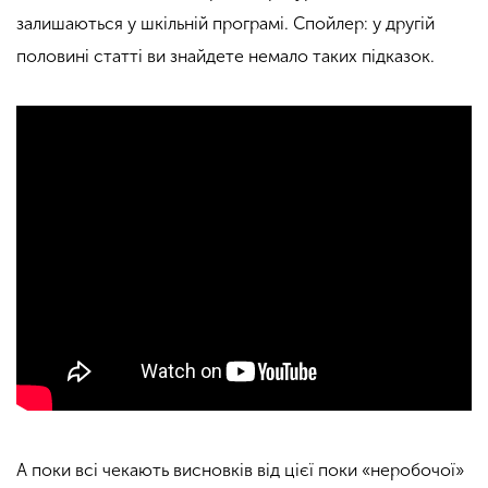
залишаються у шкільній програмі. Спойлер: у другій
половині статті ви знайдете немало таких підказок.
А поки всі чекають висновків від цієї поки «неробочої»