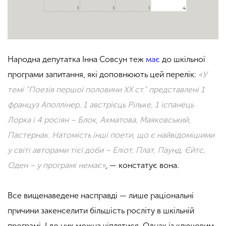
Народна депутатка Інна Совсун теж
має
до шкільної
програми запитання, які доповнюють цей перелік:
«У
темі “Поезія першої половини ХХ ст.” представлені 1
француз Аполлінер, 1 австрієць Рільке, 1 іспанець
Лорка і 4 росіян – Блок, Ахматова, Маяковський,
Пастернак. Натомість інші поети, що є найвідомішими
у світі авторами тієї доби – Еліот, Плат, Паунд, Єйтс,
Оден – у програмі немає»
, — констатує вона.
Все вищенаведене насправді — лише раціональні
причини закенселити більшість росліту в шкільній
програмі. І до них можна чіплятися. Однак із ключовим