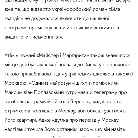
вже те, що відверто українофобський роман «Біла
гвардія» не додумалися включити до шкільної
програми, промаркувавши його як «київський текст
видатного письменника».
Утім у романі «Майстер і Маргарита» також знайшлося
місце для булгаківської зневаги до Києва у порівнянні з
такою привабливою (і для українських школярів також?)
Москвою. «Один із найрозумніших» з-поміж киян
Максиміліан Поплавський, отримавши телеграму про
загибель на трамвайній колії Берліоза, кидає все та
стрімголов поспішає в Москву, аби облаштуватися в
його квартирі. Адже «думка про переїзд у Москву
настільки точила його останнім часом, що він навіть