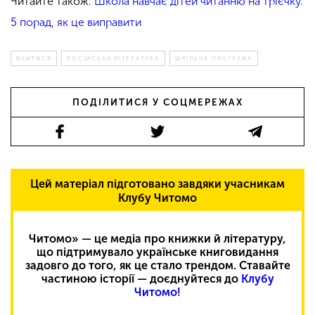
Читайте також:
Школа навчає дітей читанню на трієчку.
5 порад, як це виправити
ВЧИТИСЯ
РОСІЙСЬКА ЛІТЕРАТУРА
ШКІЛЬНА ПРОГРАМА
ПОДІЛИТИСЯ У СОЦМЕРЕЖАХ
Цей матеріал підготовано завдяки учасникам
Клубу Читомо
Читомо» — це медіа про книжки й літературу,
що підтримувало українське книговидання
задовго до того, як це стало трендом. Ставайте
частиною історії — доєднуйтеся до
Клубу
Читомо!