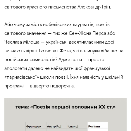
світового красного письменства Алєксандр Грін.
Або чому замість нобелівських лауреатів, поетів
світового значення — тих же Сен-Жона Перса або
Чеслава Мілоша — українські десятикласники досі
вивчають вірші Тютчева і Фета, які вплинули хіба що на
російських символістів? Адже вони — просто
апологети далеко не найвидатнішої французької
«парнасівської» школи поезії. Їхня наявність у шкільній
програмі — відверто недоречна.