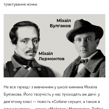
трактування жінки.
Не все гаразд і з вивченням у школі киянина Міхаїла
Булгакова. Його творчість у нас проходять аж двічі: у
дев’ятому класі — повість «Собаче серце», а також в
одинадцятому — роман «Майстер і Маргарита». Добре