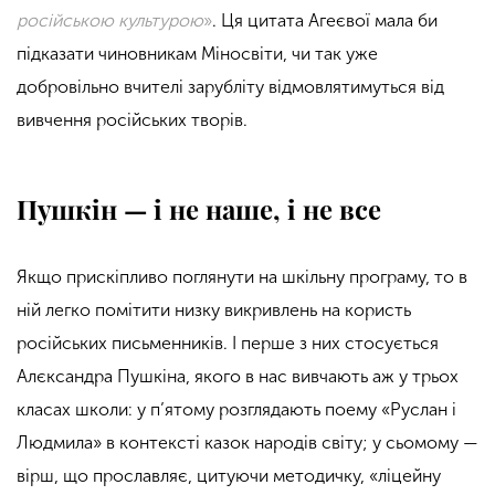
російською культурою
»
. Ця цитата Агеєвої мала би
підказати чиновникам Міносвіти, чи так уже
добровільно вчителі зарубліту відмовлятимуться від
вивчення російських творів.
Пушкін
—
і не наше, і не все
Якщо прискіпливо поглянути на шкільну програму, то в
ній легко помітити низку викривлень на користь
російських письменників. І перше з них стосується
Алєксандра Пушкіна, якого в нас вивчають аж у трьох
класах школи: у п’ятому розглядають поему «Руслан і
Людмила» в контексті казок народів світу; у сьомому —
вірш, що прославляє, цитуючи методичку, «ліцейну