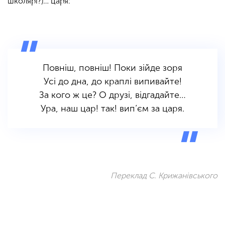
школярі?)… царя:
Повніш, повніш! Поки зійде зоря
Усі до дна, до краплі випивайте!
За кого ж це? О друзі, відгадайте…
Ура, наш цар! так! вип’єм за царя.
Переклад С. Крижанівського