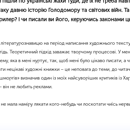
пішли по українські жахи туди, де їх не треба наві
таку давню історію Голодомору та світових війн. Та
рилер? І чи писали ви його, керуючись законами ц
і літературознавицю на період написання художнього тексту
ідь. Теоретичний підхід заважає творчому процесові. У мене
му, яка в мені нуртує, так, щоб мені було цікаво писати, а ч
и нецікаві художні книжки – це неповага до теми, до читач
шморгів» визначив один із моїх найсуворіших критиків із Ха
– він не любить реклами.
не мала наміру лякати кого-небудь чи лоскотати чиїсь нерв