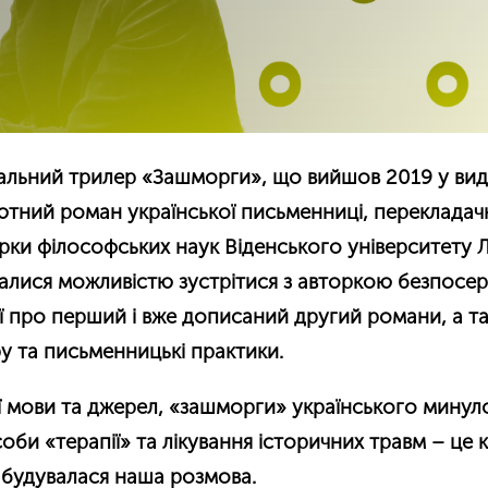
уальний трилер «Зашморги», що вийшов 2019 у вид
ютний роман української письменниці, перекладач
рки філософських наук Віденського університету Л
алися можливістю зустрітися з авторкою безпосе
 її про перший і вже дописаний другий романи, а 
уру та письменницькі практики.
 мови та джерел, «зашморги» українського минул
оби «терапії» та лікування історичних травм – це 
 будувалася наша розмова.