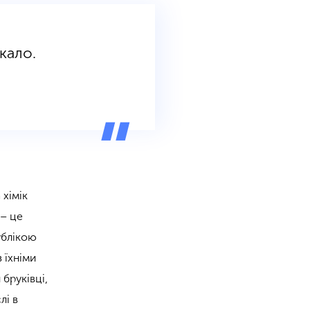
кало.
 хімік
 – це
ублікою
 їхніми
бруківці,
лі в