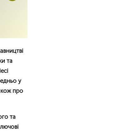
авництві
ки та
есі
редньо у
також про
ого та
ключові