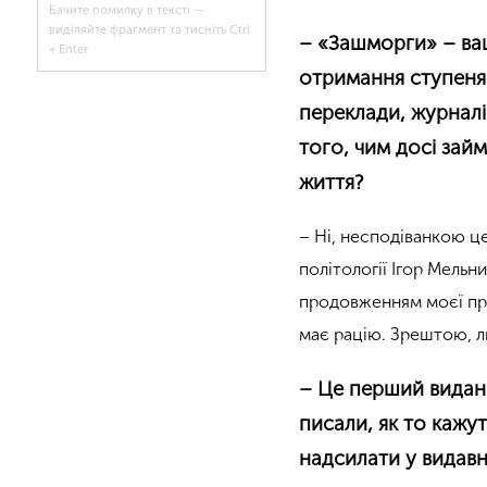
Бачите помилку в тексті —
виділяйте фрагмент та тисніть Ctrl
– «Зашморги» – ва
+ Enter
отримання ступеня 
переклади, журналі
того, чим досі зай
життя?
– Ні, несподіванкою ц
політології Ігор Мельн
продовженням моєї пра
має рацію. Зрештою, л
– Це перший видан
писали, як то кажу
надсилати у видавн