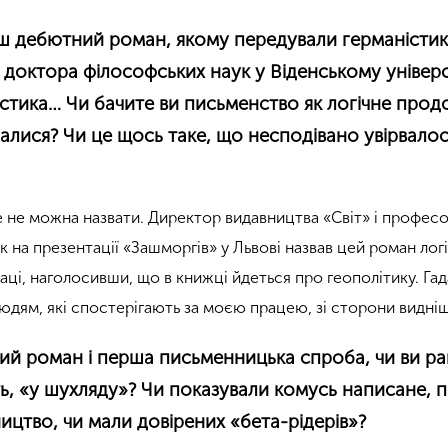
ш дебютний роман, якому передували германістик
доктора філософських наук у Віденському універс
стика… Чи бачите ви письменство як логічне про
малися? Чи це щось таке, що несподівано увірвало
е не можна назвати. Директор видавництва «Світ» і профес
ик на презентації «Зашморгів» у Львові назвав цей роман лог
ці, наголосивши, що в книжці йдеться про геополітику. Гад
юдям, які спостерігають за моєю працею, зі сторони видн
ий роман і перша письменницька спроба, чи ви ра
ть, «у шухляду»? Чи показували комусь написане, 
ицтво, чи мали довірених «бета-рідерів»?