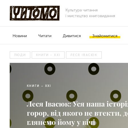
Культура читання
і мистецтво книговидання
Новини
Читати
Дивитися
Знайомитися
ЛЮДИ
КНИГИ – ХХІ
ЛЕСЯ ІВАСЮК
КНИГИ – ХХІ
Леся Івасюк: Уся наша історі
горор, від якого не втекти, 
глянемо йому у вічі