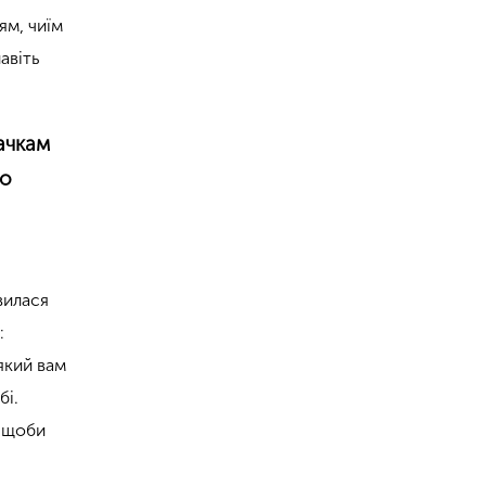
ям, чиїм
авіть
ачкам
го
вилася
:
який вам
бі.
, щоби