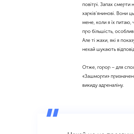
повітрі. Запах смерти 
харків’янинові. Вони ц
мене, коли я їх питаю, 
про більшість, особлив
Але ті жахи, які я пока
нехай шукають відпові
Отже, горор – для спож
«Зашморги» призначені д
викиду адреналіну.