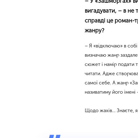
– У «Зашморгах» ви 
вигадувати, – в не 
справді це роман-т
жанру?
– Я «відключаю» в соб
визначаю жанр заздалег
сюжет і намір подати те
читати. Адже створюват
самої себе. А жанр «За
називатиму його імені 
Щодо жахів… Знаєте, я 