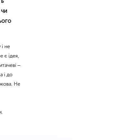
ть
 чи
ього
 і не
 є ідея,
итачеві ‒
а і до
ркова. Не
и.