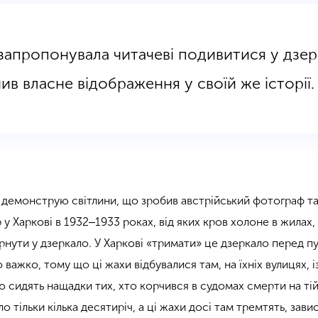
 запропонувала читачеві подивитися у дзер
ив власне відображення у своїй же історії.
х демонструю світлини, що зробив австрійський фотограф та
у Харкові в 1932‒1933 роках, від яких кров холоне в жилах,
рнути у дзеркало. У Харкові «тримати» це дзеркало перед п
важко, тому що ці жахи відбувалися там, на їхніх вулицях, із
сидять нащадки тих, хто корчився в судомах смерти на тій 
 тільки кілька десятиріч, а ці жахи досі там тремтять, завис