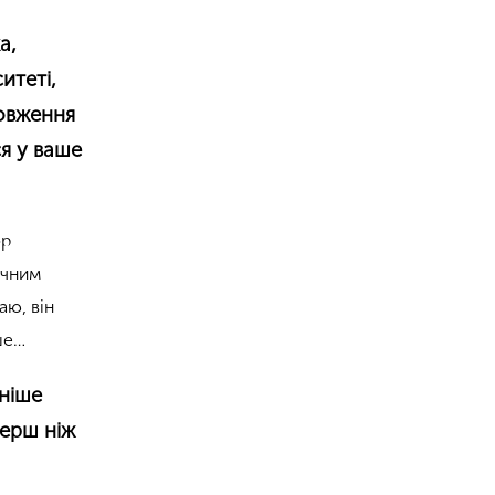
а,
итеті,
довження
ся у ваше
ор
ічним
аю, він
іше…
ніше
перш ніж