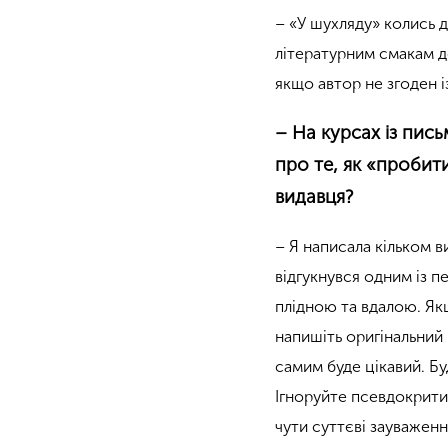
– «У шухляду» колись д
літературним смакам до
якщо автор не згоден 
– На курсах із пис
про те, як «пробит
видавця?
– Я написала кільком 
відгукнувся одним із 
плідною та вдалою. Якщ
напишіть оригінальний 
самим буде цікавий. Б
Ігноруйте псевдокрити
чути суттєві зауваженн