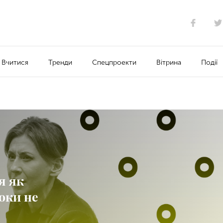
Вчитися
Тренди
Спецпроекти
Вітрина
Події
я як
доки не