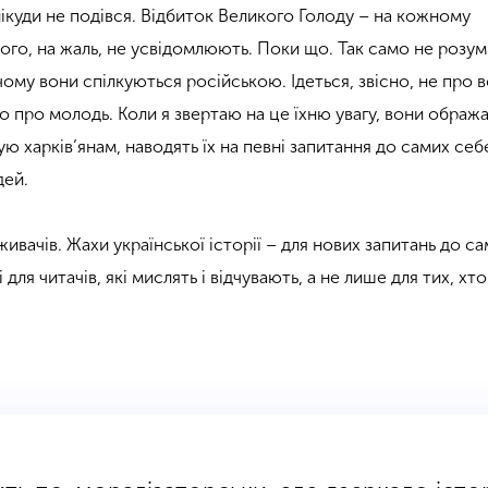
нікуди не подівся. Відбиток Великого Голоду – на кожному
ього, на жаль, не усвідомлюють. Поки що. Так само не розу
чому вони спілкуються російською. Ідеться, звісно, не про вс
о про молодь. Коли я звертаю на це їхню увагу, вони ображ
зую харків’янам, наводять їх на певні запитання до самих себ
дей.
ивачів. Жахи української історії – для нових запитань до са
ля читачів, які мислять і відчувають, а не лише для тих, хто