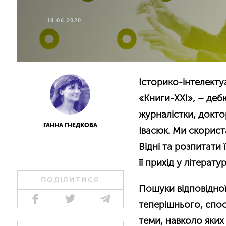
18.06.2020
Історико-інтелект
«Книги-ХХІ», – деб
журналістки, докто
ГАННА ГНЕДКОВА
Івасюк. Ми скорист
Відні та розпитати
її прихід у літерат
ПОДІЛИТИСЯ
Пошуки відповідної
теперішнього, спос
теми, навколо яких