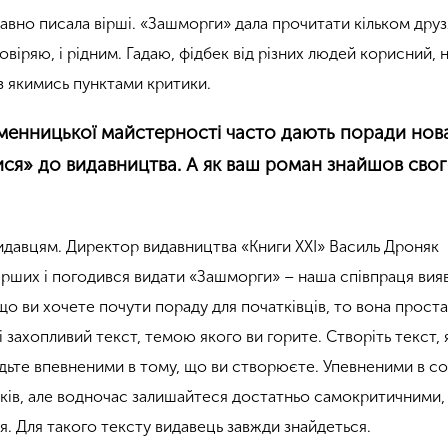
авно писала вірші. «Зашморги» дала прочитати кільком друз
віряю, і рідним. Гадаю, фідбек від різних людей корисний, н
із якимись пунктами критики.
ьменницької майстерності часто дають поради нов
ися» до видавництва. А як ваш роман знайшов сво
видавцям. Директор видавництва «Книги ХХІ» Василь Дроняк
перших і погодився видати «Зашморги» – наша співпраця вия
о ви хочете почути пораду для початківців, то вона проста
і захопливий текст, темою якого ви горите. Створіть текст, 
удьте впевненими в тому, що ви створюєте. Упевненими в со
ків, але водночас залишайтеся достатньо самокритичними
я. Для такого тексту видавець завжди знайдеться.