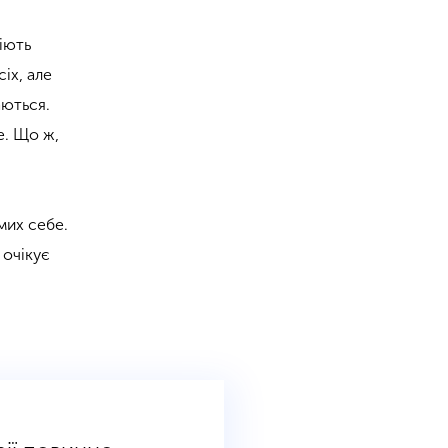
міють
іх, але
аються.
е. Що ж,
мих себе.
 очікує