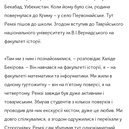
Бекабад, Узбекистан. Коли йому було сім, родина
повернулася до Криму – у село Первомайське. Тут
Ремзі пішов до школи. Згодом вступив до Таврійського
національного університету ім.В.І.Вернадського на
факультет історії.
«Там ми з ним і познайомилися, – розповідає Халіде
Бекірова. – Він навчався на факультеті історії, я – на
факультеті математики та інформатики. Ми жили в
одному гуртожитку – він на п’ятому поверсі, я на
четвертому. Ремзі завжди був дуже активним і
товариським. Збирав студентів з кількох поверхів і
проводив для них екскурсії містом, дуже це любив. Ми
довго спілкувалися, а згодом одружилися і переїхали у
Строгонівку. Ремзі сам збудував тут однокімнатний