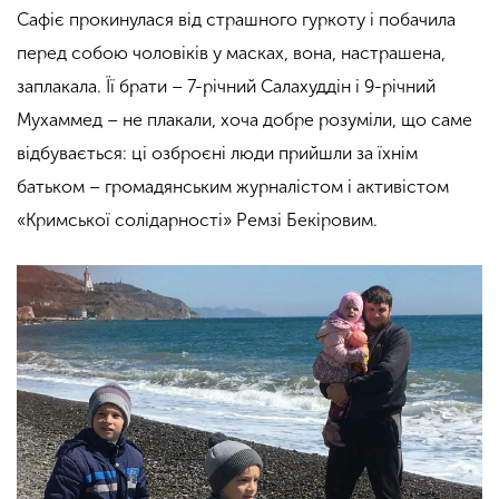
Сафіє прокинулася від страшного гуркоту і побачила
перед собою чоловіків у масках, вона, настрашена,
заплакала. Її брати – 7-річний Салахуддін і 9-річний
Мухаммед – не плакали, хоча добре розуміли, що саме
відбувається: ці озброєні люди прийшли за їхнім
батьком – громадянським журналістом і активістом
«Кримської солідарності» Ремзі Бекіровим.