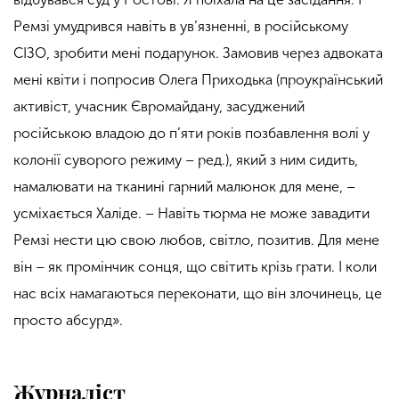
Ремзі умудрився навіть в ув’язненні, в російському
СІЗО, зробити мені подарунок. Замовив через адвоката
мені квіти і попросив Олега Приходька (проукраїнський
активіст, учасник Євромайдану, засуджений
російською владою до п’яти років позбавлення волі у
колонії суворого режиму – ред.), який з ним сидить,
намалювати на тканині гарний малюнок для мене, –
усміхається Халіде. – Навіть тюрма не може завадити
Ремзі нести цю свою любов, світло, позитив. Для мене
він – як промінчик сонця, що світить крізь грати. І коли
нас всіх намагаються переконати, що він злочинець, це
просто абсурд».
Журналіст