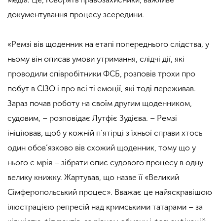
документування процесу зсередини.
«Ремзі вів щоденник на етапі попереднього слідства, у
ньому він описав умови утримання, слідчі дії, які
проводили співробітники ФСБ, розповів трохи про
побут в СІЗО і про всі ті емоції, які тоді переживав.
Зараз почав роботу на своїм другим щоденником,
судовим, – розповідає Лутфіє Зудієва. – Ремзі
ініціював, щоб у кожній п’ятірці з їхньої справи хтось
один обов’язково вів схожий щоденник, тому що у
нього є мрія – зібрати опис судового процесу в одну
велику книжку. Жартував, що назве її «Великий
Сімферопольський процес». Вважає це найяскравішою
ілюстрацією репресій над кримськими татарами – за