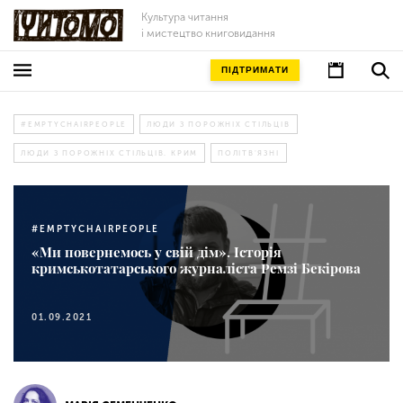
Культура читання
і мистецтво книговидання
ПІДТРИМАТИ
#EMPTYCHAIRPEOPLE
ЛЮДИ З ПОРОЖНІХ СТІЛЬЦІВ
ЛЮДИ З ПОРОЖНІХ СТІЛЬЦІВ. КРИМ
ПОЛІТВ'ЯЗНІ
#EMPTYCHAIRPEOPLE
«Ми повернемось у свій дім». Історія
кримськотатарського журналіста Ремзі Бекірова
01.09.2021