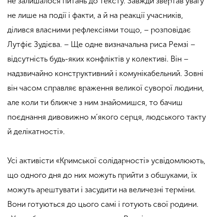
не залишалося питань до тексту. Завжди звертав увагу
не лише на події і факти, а й на реакції учасників,
ділився власними рефлексіями тощо, – розповідає
Лутфіє Зудієва. – Ще одне визначальна риса Ремзі –
відсутність будь-яких конфліктів у колективі. Він –
надзвичайно конструктивний і комунікабельний. Зовні
він часом справляє враження великої суворої людини,
але коли ти ближче з ним знайомишся, то бачиш
поєднання дивовижно м’якого серця, людського такту
й делікатності».
Усі активісти «Кримської солідарності» усвідомлюють,
що одного дня до них можуть прийти з обшуками, їх
можуть арештувати і засудити на величезні терміни.
Вони готуються до цього самі і готують свої родини.