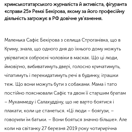
кримськотатарського журналіста й активіста, фігуранта
«справи 25» Ремзі Бекірова, якому за його професійну
діяльність загрожує в РФ довічне ув’язнення.
Маленька Сафіє Бекірова з селища Строганівка, що в
Криму, знала, що одного дня до їхнього дому можуть
увірватися озброєні чоловіки в масках. Що ці люди,
ймовірно, вибиватимуть двері, голосно кричатимуть,
чіпатимуть і перекидатимуть речі в будинку, іграшки
теж. Що вони можуть бути з собаками. Мама і тато
постійно пояснювали Сафіє та двом її старшим братам
– Мухаммеду і Салахуддіну, що не варто боятися і
плакати, коли це станеться. «Ці люди – боягузи, –
говорили їм батьки. – Вони бояться значно більше». Але
коли на світанку 27 березня 2019 року чотирирічна