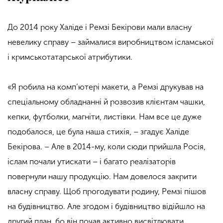
До 2014 року Халіде і Ремзі Бекірови мали власну
невелику справу – займалися виробництвом ісламської
і кримськотатарської атрибутики.
«Я робила на комп’ютері макети, а Ремзі друкував на
спеціальному обладнанні й розвозив клієнтам чашки,
кепки, футболки, магніти, листівки. Нам все це дуже
подобалося, це була наша стихія, – згадує Халіде
Бекірова. – Але в 2014-му, коли сюди прийшла Росія,
іслам почали утискати – і багато реалізаторів
повернули нашу продукцію. Нам довелося закрити
власну справу. Щоб прогодувати родину, Ремзі пішов
на будівництво. Але згодом і будівництво відійшло на
другий план, бо він почав активно висвітлювати