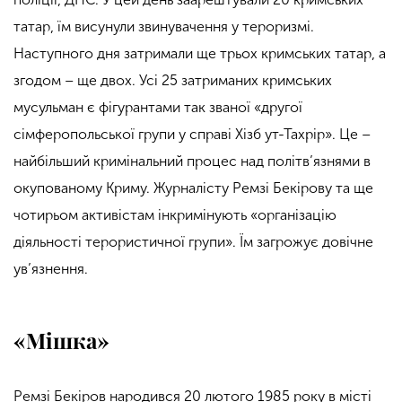
татар, їм висунули звинувачення у тероризмі.
Наступного дня затримали ще трьох кримських татар, а
згодом – ще двох. Усі 25 затриманих кримських
мусульман є фігурантами так званої «другої
сімферопольської групи у справі Хізб ут-Тахрір». Це –
найбільший кримінальний процес над політв’язнями в
окупованому Криму. Журналісту Ремзі Бекірову та ще
чотирьом активістам інкримінують «організацію
діяльності терористичної групи». Їм загрожує довічне
ув’язнення.
«Мішка»
Ремзі Бекіров народився 20 лютого 1985 року в місті