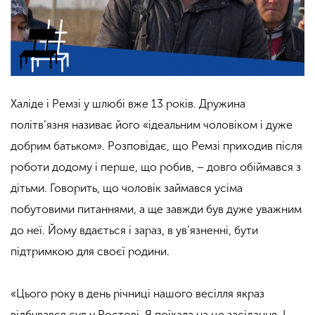
Халіде і Ремзі у шлюбі вже 13 років. Дружина
політв’язня називає його «ідеальним чоловіком і дуже
добрим батьком». Розповідає, що Ремзі приходив після
роботи додому і перше, що робив, – довго обіймався з
дітьми. Говорить, що чоловік займався усіма
побутовими питаннями, а ще завжди був дуже уважним
до неї. Йому вдається і зараз, в ув’язненні, бути
підтримкою для своєї родини.
«Цього року в день річниці нашого весілля якраз
відбувався суд у Ростові. Я поїхала на це засідання. І