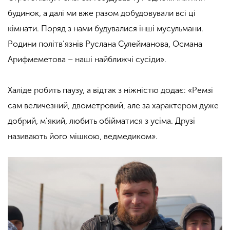
будинок, а далі ми вже разом добудовували всі ці
кімнати. Поряд з нами будувалися інші мусульмани.
Родини політв’язнів Руслана Сулейманова, Османа
Арифмеметова – наші найближчі сусіди».
Халіде робить паузу, а відтак з ніжністю додає: «Ремзі
сам величезний, двометровий, але за характером дуже
добрий, м’який, любить обійматися з усіма. Друзі
називають його мішкою, ведмедиком».