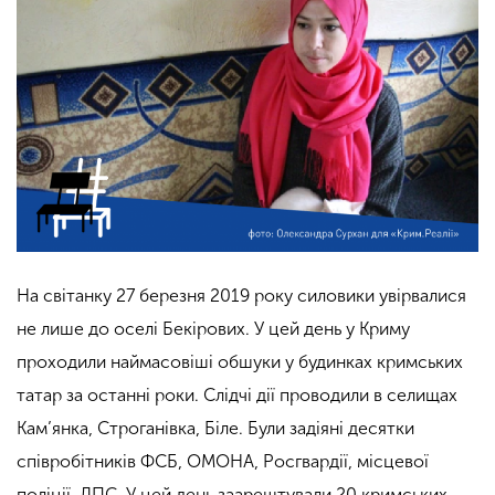
На світанку 27 березня 2019 року силовики увірвалися
не лише до оселі Бекірових. У цей день у Криму
проходили наймасовіші обшуки у будинках кримських
татар за останні роки. Слідчі дії проводили в селищах
Кам’янка, Строганівка, Біле. Були задіяні десятки
співробітників ФСБ, ОМОНА, Росгвардії, місцевої
поліції, ДПС. У цей день заарештували 20 кримських