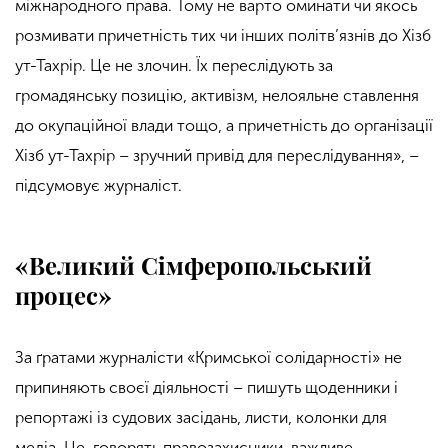
міжнародного права. Тому не варто оминати чи якось
розмивати причетність тих чи інших політв’язнів до Хізб
ут-Тахрір. Це не злочин. Їх переслідують за
громадянську позицію, активізм, нелояльне ставлення
до окупаційної влади тощо, а причетність до організації
Хізб ут-Тахрір – зручний привід для переслідування», –
підсумовує журналіст.
«Великий Сімферопольський
процес»
За ґратами журналісти «Кримської солідарності» не
припиняють своєї діяльності – пишуть щоденники і
репортажі із судових засідань, листи, колонки для
медіа. Це, говорять правозахисники, важливе