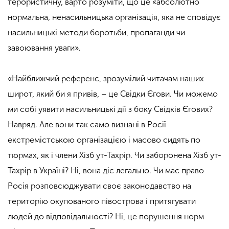
терористичну, варто розуміти, що це «абсолютно
нормальна, ненасильницька організація, яка не сповідує
насильницькі методи боротьби, пропаганди чи
завоювання уваги».
«Найближчий референс, зрозумілий читачам наших
широт, який би я привів, – це Свідки Єгови. Чи можемо
ми собі уявити насильницькі дії з боку Свідків Єгових?
Навряд. Але вони так само визнані в Росії
екстремістською організацією і масово сидять по
тюрмах, як і члени Хізб ут-Тахрір. Чи заборонена Хізб ут-
Тахрір в Україні? Ні, вона діє легально. Чи має право
Росія розповсюджувати своє законодавство на
територію окупованого півострова і притягувати
людей до відповідальності? Ні, це порушення норм