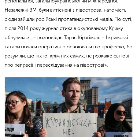
регіональної, загальноукраїнської чи міжнародної.
Незалежні ЗМІ були витіснені з півострова, натомість
сюди зайшли російські пропагандистські медіа. По суті,
після 2014 року журналістика в окупованому Криму
обнулилася, – розповідає Тарас Ібрагімов. – І кримські
татари почали оперативно освоювати цю професію, бо
розуміли, що ніхто, крім них самих, не розкаже світові
про репресії і переслідування на півострові».