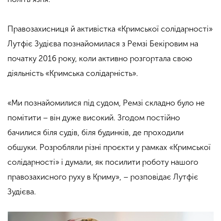
Правозахисниця й активістка «Кримської солідарності»
Лутфіє Зудієва познайомилася з Ремзі Бекіровим на
початку 2016 року, коли активно розгортала свою
діяльність «Кримська солідарність».
«Ми познайомилися під судом, Ремзі складно було не
помітити – він дуже високий. Згодом постійно
бачилися біля судів, біля будинків, де проходили
обшуки. Розробляли різні проєкти у рамках «Кримської
солідарності» і думали, як посилити роботу нашого
правозахисного руху в Криму», – розповідає Лутфіє
Зудієва.