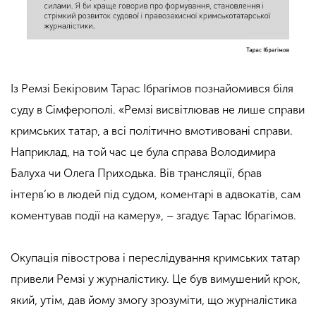
Із Ремзі Бекіровим Тарас Ібрагімов познайомився біля
суду в Сімферополі. «Ремзі висвітлював не лише справи
кримських татар, а всі політично вмотивовані справи.
Наприклад, на той час це була справа Володимира
Балуха чи Олега Приходька. Вів трансляції, брав
інтерв’ю в людей під судом, коментарі в адвокатів, сам
коментував події на камеру», – згадує Тарас Ібрагімов.
Окупація півострова і переслідування кримських татар
привели Ремзі у журналістику. Це був вимушений крок,
який, утім, дав йому змогу зрозуміти, що журналістика