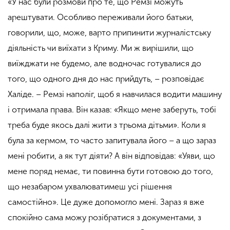
«У нас були розмови про те, що Ремзі можуть
арештувати. Особливо переживали його батьки,
говорили, що, може, варто припинити журналістську
діяльність чи виїхати з Криму. Ми ж вирішили, що
виїжджати не будемо, але водночас готувалися до
того, що одного дня до нас прийдуть, – розповідає
Халіде. – Ремзі наполіг, щоб я навчилася водити машину
і отримала права. Він казав: «Якщо мене заберуть, тобі
треба буде якось далі жити з трьома дітьми». Коли я
була за кермом, то часто запитувала його – а що зараз
мені робити, а як тут діяти? А він відповідав: «Уяви, що
мене поряд немає, ти повинна бути готовою до того,
що незабаром ухвалюватимеш усі рішення
самостійно». Це дуже допомогло мені. Зараз я вже
спокійно сама можу розібратися з документами, з