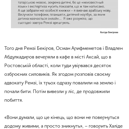
Того дня Ремзі Бекіров, Осман Арифмеметов і Владлен
Абдулкадиров вечеряли в кафе в місті Аксай, що в
Ростовській області, коли туди увірвався десяток
озброєних силовиків. Як згодом розповів своєму
адвокату Ремзі, їх трьох одразу повалили на землю і
почали бити. Потім вивезли у ліс, де продовжили
побиття.
«Вони думали, що це кінець, що вони не повернуться
додому живими, а просто зникнуть», – говорить Халіде