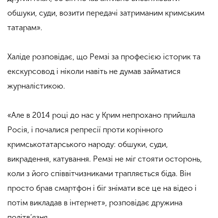
обшуки, суди, возити передачі затриманим кримським
татарам».
Халіде розповідає, що Ремзі за професією історик та
екскурсовод і ніколи навіть не думав займатися
журналістикою.
«Але в 2014 році до нас у Крим непрохано прийшла
Росія, і почалися репресії проти корінного
кримськотатарського народу: обшуки, суди,
викрадення, катування. Ремзі не міг стояти осторонь,
коли з його співвітчизниками трапляється біда. Він
просто брав смартфон і біг знімати все це на відео і
потім викладав в інтернет», розповідає дружина
політв’язня.