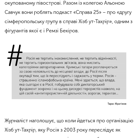
окупованому півострові. Разом із колегою Альоною
Савчук вони роблять подкаст «Справа 25» – про «другу
сімферопольську групу в справі Хізб ут-Тахрір», одним з
фігурантів якої є і Ремзі Бекіров.
Журналіст наголошує, що коли йдеться про організацію
Хізб ут-Тахрір, яку Росія з 2003 року переслідує як