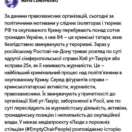
МАРІЯ СЕМЕНЧЕНКО
За даними правозахисних організацій, сьогодні за
політичними мотивами у слідчих ізоляторах і тюрмах
РФ та окупованого Криму перебувають понад сотня
громадян України, з них 84 – це кримські татари, яких
безпідставно звинувачують у тероризмі. Зараз у
російському Ростові-на-Дону триває розгляд по суті
«другої сімферопольської справи Хізб ут-Тахрір» або
«справи 25», як її називають журналісти. Це –
найбільший кримінальний процес над політв’язнями в
окупованому Криму. Серед фігурантів справи –
кримськотатарські активісти, журналісти,
правозахисники. Їх звинувачують у причетності до
організації Хізб ут-Тахрір, забороненої в Росії, але по
суті переслідують за журналістську діяльність, активізм,
громадянську позицію і нелояльність до окупаційної
влади. У межах медіапроєкту «Люди з порожніх
стільців» (#EmptyChairPeople) розповідаємо історію