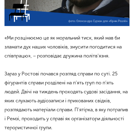
«Ми розцінюємо це як моральний тиск, який мав би
зламати дух наших чоловіків, змусити погодитися на
співпрацю», – розповідає дружина політв’язня.
Зараз у Ростові почався розгляд справи по суті. 25
фігурантів справи розділені на п’ять груп по п’ять
людей. Двічі на тиждень проходять судові засідання, на
яких слухають аудіозаписи і прихованих свідків,
розглядають матеріали справи. П’ятірка, в яку потрапив
і Ремзі, проходить у справі як організатори діяльності
терористичної групи.