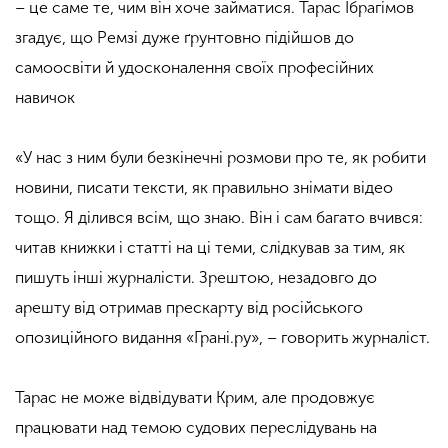
– це саме те, чим він хоче займатися. Тарас Ібрагімов
згадує, що Ремзі дуже ґрунтовно підійшов до
самоосвіти й удосконалення своїх професійних
навичок
«У нас з ним були безкінечні розмови про те, як робити
новини, писати тексти, як правильно знімати відео
тощо. Я ділився всім, що знаю. Він і сам багато вчився:
читав книжки і статті на ці теми, слідкував за тим, як
пишуть інші журналісти. Зрештою, незадовго до
арешту від отримав прескарту від російського
опозиційного видання «Грані.ру», – говорить журналіст.
Тарас не може відвідувати Крим, але продовжує
працювати над темою судових переслідувань на