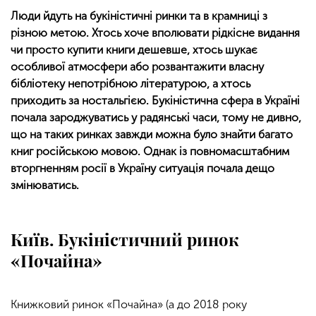
Люди йдуть на букіністичні ринки та в крамниці з
різною метою. Хтось хоче вполювати рідкісне видання
чи просто купити книги дешевше, хтось шукає
особливої атмосфери або розвантажити власну
бібліотеку непотрібною літературою, а хтось
приходить за ностальгією. Букіністична сфера в Україні
почала зароджуватись у радянські часи, тому не дивно,
що на таких ринках завжди можна було знайти багато
книг російською мовою. Однак із повномасштабним
вторгненням росії в Україну ситуація почала дещо
змінюватись.
Київ. Букіністичний ринок
«Почайна»
Книжковий ринок «Почайна» (а до 2018 року