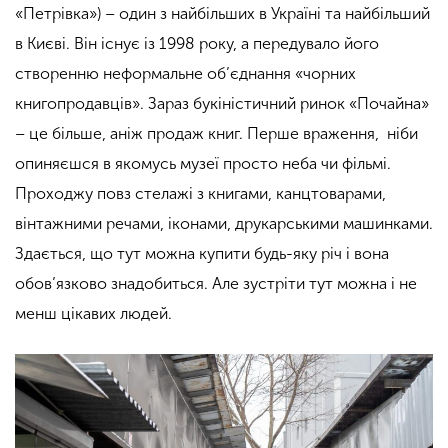
«Петрівка») – один з найбільших в Україні та найбільший
в Києві. Він існує із 1998 року, а передувало його
створенню неформальне об’єднання «чорних
книгопродавців». Зараз букіністичний ринок «Почайна»
–
це більше, аніж продаж книг. Перше враження, ніби
опиняєшся в якомусь музеї просто неба чи фільмі.
Проходжу повз стелажі з книгами, канцтоварами,
вінтажними речами, іконами, друкарськими машинками.
Здається, що тут можна купити будь-яку річ і вона
обов’язково знадобиться. Але зустріти тут можна і не
менш цікавих людей.