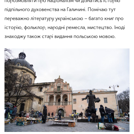
порозмовляти про націоналізм чи дізнатись історію
підпільного духовенства на Галичині. Помічаю тут
переважно літературу українською – багато книг про
історію, фольклор, народні ремесла, мистецтво. Іноді
знаходжу також старі видання польською мовою.