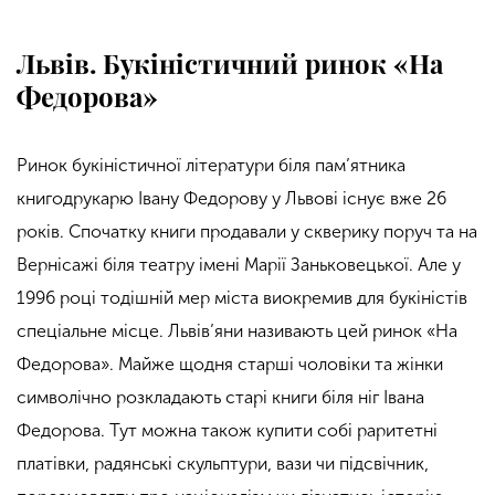
Львів. Букіністичний ринок «На
Федорова»
Ринок букіністичної літератури біля пам’ятника
книгодрукарю Івану Федорову у Львові існує вже 26
років. Спочатку книги продавали у скверику поруч та на
Вернісажі біля театру імені Марії Заньковецької. Але у
1996 році тодішній мер міста виокремив для букіністів
спеціальне місце. Львів’яни називають цей ринок «На
Федорова». Майже щодня старші чоловіки та жінки
символічно розкладають старі книги біля ніг Івана
Федорова. Тут можна також купити собі раритетні
платівки, радянські скульптури, вази чи підсвічник,