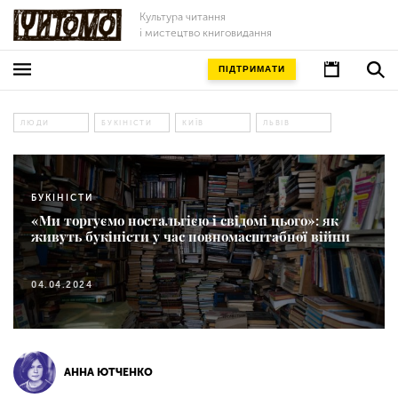
Культура читання
і мистецтво книговидання
ПІДТРИМАТИ
ЛЮДИ
БУКІНІСТИ
КИЇВ
ЛЬВІВ
БУКІНІСТИ
«Ми торгуємо ностальгією і свідомі цього»: як
живуть букіністи у час повномасштабної війни
04.04.2024
АННА ЮТЧЕНКО