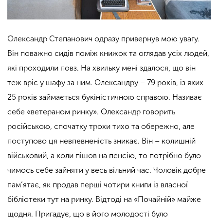
Олександр Степанович одразу привернув мою увагу.
Він поважно сидів поміж книжок та оглядав усіх людей,
які проходили повз. На хвильку мені здалося, що він
теж вріс у шафу за ним. Олександру – 79 років, із яких
25 років займається букіністичною справою. Називає
себе «ветераном ринку». Олександр говорить
російською, спочатку трохи тихо та обережно, але
поступово ця невпевненість зникає. Він – колишній
військовий, а коли пішов на пенсію, то потрібно було
чимось себе зайняти у весь вільний час. Чоловік добре
пам’ятає, як продав перші чотири книги із власної
бібліотеки тут на ринку. Відтоді на «Почайній» майже
щодня. Пригадує, що в його молодості було