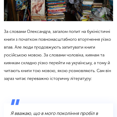
За словами Олександра, загалом попит на букіністичні
книги з початком повномасштабного вторгнення різко
впав. Але люди продовжують запитувати книги
російською мовою. За словами чоловіка, киянам та
киянкам складно різко перейти на українську, а тому й
читають книги тою мовою, якою розмовляють. Сам він
зараз читає переважно історичну літературу:
Я вважаю, що в мого покоління пробіл в