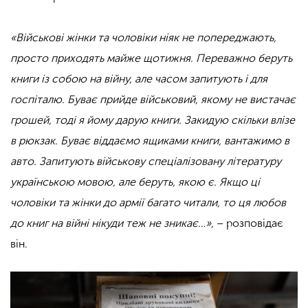
«Військові жінки та чоловіки ніяк не попереджають,
просто приходять майже щотижня. Переважно беруть
книги із собою на війну, але часом запитують і для
госпіталю. Буває прийде військовий, якому не вистачає
грошей, тоді я йому дарую книги. Закидую скільки влізе
в рюкзак. Буває віддаємо ящиками книги, вантажимо в
авто. Запитують військову спеціалізовану літературу
українською мовою, але беруть, якою є. Якщо ці
чоловіки та жінки до армії багато читали, то ця любов
до книг на війні нікуди теж не зникає…»,
– розповідає
він.