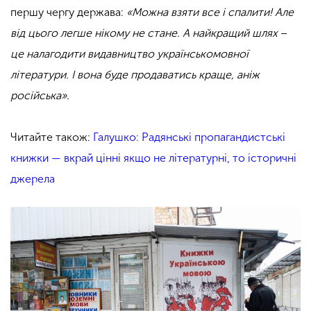
першу чергу держава:
«Можна взяти все і спалити! Але
від цього легше нікому не стане. А найкращий шлях
–
це налагодити видавництво українськомовної
літератури. І вона буде продаватись краще, аніж
російська».
Читайте також:
Галушко: Радянські пропагандистські
книжки — вкрай цінні якщо не літературні, то історичні
джерела