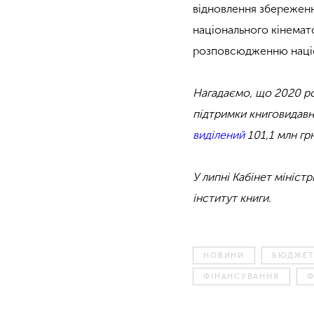
відновлення збереження
національного кінемат
розповсюдженню націон
Нагадаємо, що 2020 рок
підтримки книговидавни
виділений
101,1 млн грн
У липні Кабінет міністр
інститут книги.
НОВИНИ
БЮДЖЕ
ФІНАНСУВАННЯ
Ф