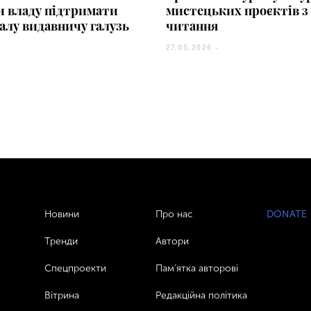
и владу підтримати
мистецьких проєктів з
алу видавничу галузь
читання
27.05.2026 -
Новини
Про нас
DONATE
Тренди
Автори
Спецпроекти
Пам’ятка авторові
Вітрина
Редакційна політика