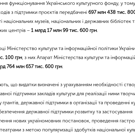
ння функціонування Українського культурного фонду, у тому
одів з підтримки проєктів передбачені
697 млн 438 тис. 80
і національних музеїв, національних і державних бібліотек т
ких центрів –
1 млрд 17 млн 99 тис. 600 грн
.
оці Міністерство культури та інформаційної політики Україн
с. 100 грн
, з них Апарат Міністерства культури та інформаці
рд 764 млн 657 тис. 600 грн
.
ають, що видатки визначені з урахуванням необхідності ств
авної підтримки закладів культури для реалізації ними творч
 грантів, державної підтримки в організації та проведенні к
абезпечення державної підтримки розвитку та застосування
орення нових україномовних постановок, проведення гастро
театрами з метою популяризації здобутків національної кул