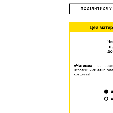
ПОДІЛИТИСЯ У
Цей матер
Чи
п
до
«Читомо»
— це профес
незалежними лише завд
кращими!