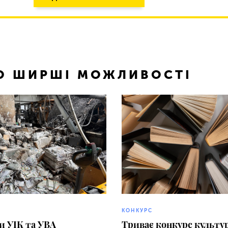
ТО ШИРШІ МОЖЛИВОСТІ
КОНКУРС
и УІК та УВА
Триває конкурс культу