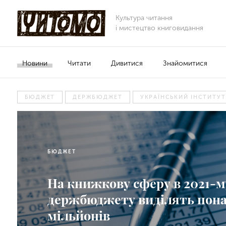
Культура читання
і мистецтво книговидання
Новини
Читати
Дивитися
Знайомитися
БЮДЖЕТ
ДЕРЖБЮДЖЕТ
УКРАЇНСЬКИЙ ІНСТИТУТ
БЮДЖЕТ
На книжкову сферу в 2021-м
держбюджету виділять пона
мільйонів