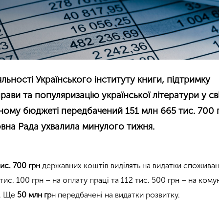
яльності Українського інституту книги, підтримку
ави та популяризацію української літератури у сві
ному бюджеті передбачений 151 млн 665 тис. 700 
вна Рада ухвалила минулого тижня.
ис. 700 грн
державних коштів виділять на видатки спожива
ис. 100 грн – на оплату праці та 112 тис. 500 грн – на кому
ї. Ще
50 млн гр
н передбачені на видатки розвитку.