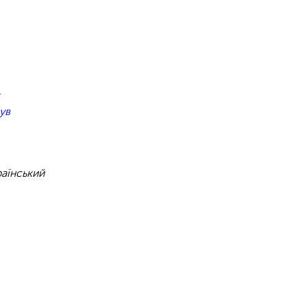
,
ув
раїнський