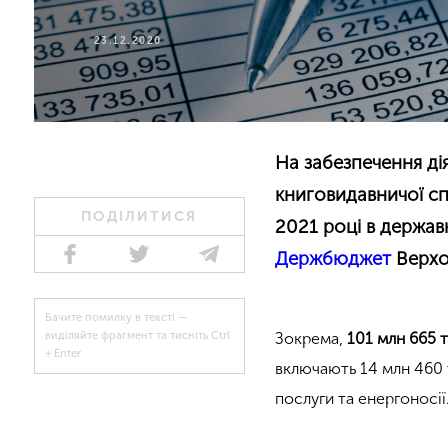
23.12.2020
На забезпечення ді
книговидавничої спр
ПОДІЛИТИСЯ
2021 році в держав
Держбюджет
Верхо
Бачите помилку в тексті —
Зокрема,
101 млн 665 т
виділяйте фрагмент та тисніть Ctrl
+ Enter
включають 14 млн 460 т
послуги та енергоносі