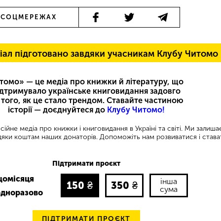
 СОЦМЕРЕЖАХ
іал підготовано завдяки учасникам Клубу Читомо
томо» — це медіа про книжки й літературу, що
ідтримувало українське книговидання задовго
 того, як це стало трендом. Ставайте частиною
історії — доєднуйтеся до
Клубу Читомо!
ійне медіа про книжки і книговидання в Україні та світі. Ми залиш
яки коштам наших донаторів. Допоможіть нам розвиватися і става
Підтримати проєкт
щомісяця
інша
150
₴
350
₴
сума
одноразово
ПІДТРИМАТИ ПРОЄКТ