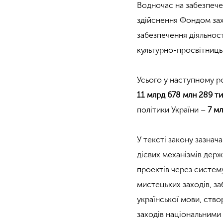
Водночас на забезпече
здійснення Фондом зах
забезпечення діяльност
культурно-просвітниць
Усього у наступному р
11 млрд 678 млн 289 ти
політики України –
7 мл
У тексті закону зазнач
дієвих механізмів держ
проектів через систему
мистецьких заходів, з
української мови, ств
заходів національними 