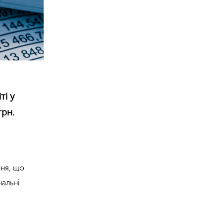
ті у
грн.
ння, що
нальні