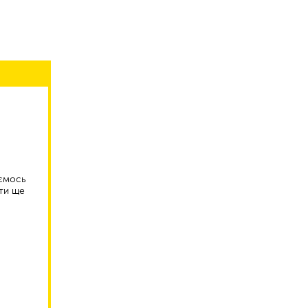
аємось
ти ще