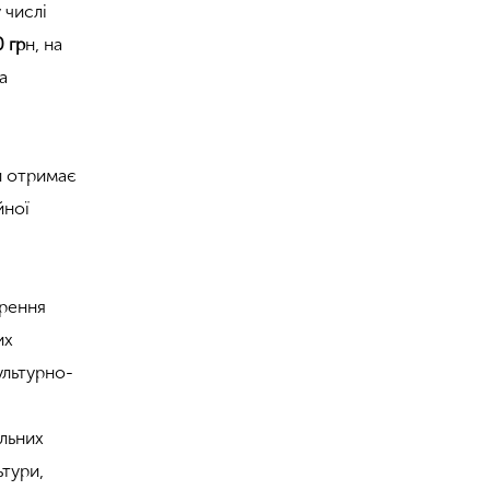
 числі
0 гр
н, на
а
и отримає
йної
орення
их
ультурно-
льних
ьтури,