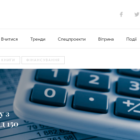
Вчитися
Тренди
Спецпроекти
Вітрина
Події
 КНИГИ
ФІНАНСУВАННЯ
у з
д 150