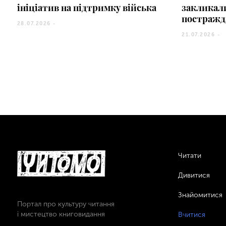
ініціатив на підтримку війська
закликал
постражд
28.07.2026 -
21.07.2026 -
Читати
Дивитися
Знайомитися
Портал про культуру читання
і мистецтво книговидання
Вчитися