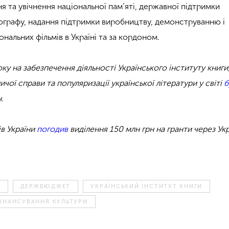
 та увічнення національної пам’яті, державної підтримки
ографу, надання підтримки виробництву, демонструванню і
альних фільмів в Україні та за кордоном.
у на забезпечення діяльності Українського інституту книги
чої справи та популяризації української літератури у світі
б
.
ів України
погодив
виділення 150 млн грн на гранти через Ук
Т
ДЕРЖБЮДЖЕТ
УКРАЇНСЬКИЙ ІНСТИТУТ КНИГИ
ІНАНСУВАННЯ КУЛЬТУРИ