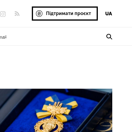
Підтримати проєкт
UA
одії