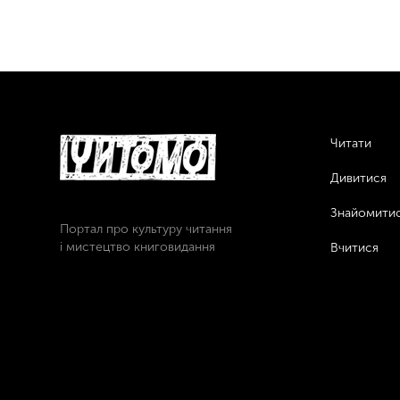
Читати
Дивитися
Знайомити
Портал про культуру читання
і мистецтво книговидання
Вчитися