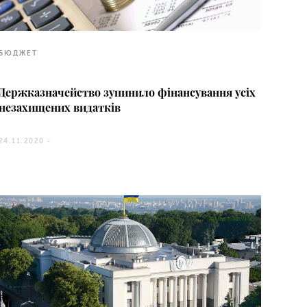
БЮДЖЕТ
Держказначейство зупинило фінансування усіх
незахищених видатків
24.11.2020 -