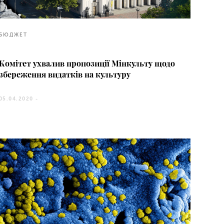
БЮДЖЕТ
Комітет ухвалив пропозиції Мінкульту щодо
збереження видатків на культуру
05.04.2020 -