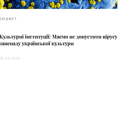
БЮДЖЕТ
Культурні інституції: Маємо не допустити вірусу
занепаду української культури
26.03.2020 -