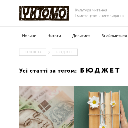
Культура читання
і мистецтво книговидання
Новини
Читати
Дивитися
Знайомитися
ГОЛОВНА
БЮДЖЕТ
БЮДЖЕТ
Усі статті за тегом: