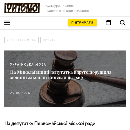
Культура читання
і мистецтво книговидання
ПІДТРИМАТИ
УКРАЇНСЬКА МОВА
ШРТАФИ
УКРАЇНСЬКА МОВА
На Миколаївщині депутатка вдруге порушила
мовний закон: їй винесли штраф
29.05.2026
На депутатку Первомайської міської ради