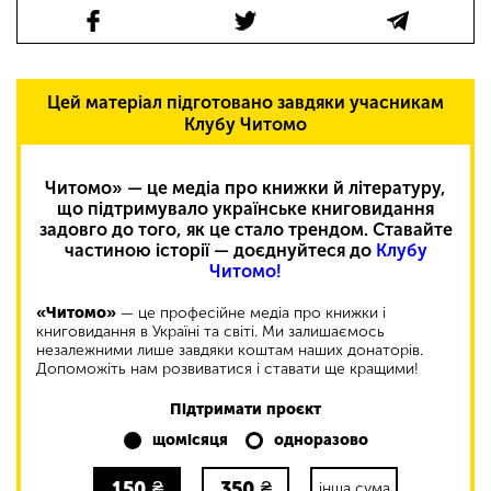
Цей матеріал підготовано завдяки учасникам
Клубу Читомо
Читомо» — це медіа про книжки й літературу,
що підтримувало українське книговидання
задовго до того, як це стало трендом. Ставайте
частиною історії — доєднуйтеся до
Клубу
Читомо!
«Читомо»
— це професійне медіа про книжки і
книговидання в Україні та світі. Ми залишаємось
незалежними лише завдяки коштам наших донаторів.
Допоможіть нам розвиватися і ставати ще кращими!
Підтримати проєкт
щомісяця
одноразово
150
₴
350
₴
інша сума