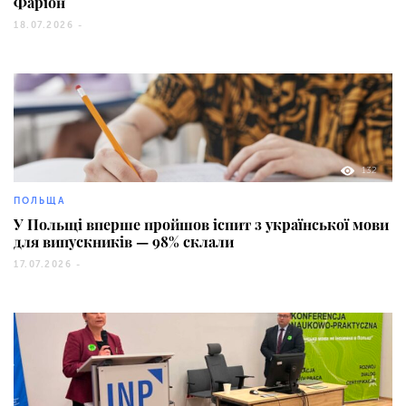
Фаріон
18.07.2026 -
132
ПОЛЬЩА
У Польщі вперше пройшов іспит з української мови
для випускників — 98% склали
17.07.2026 -