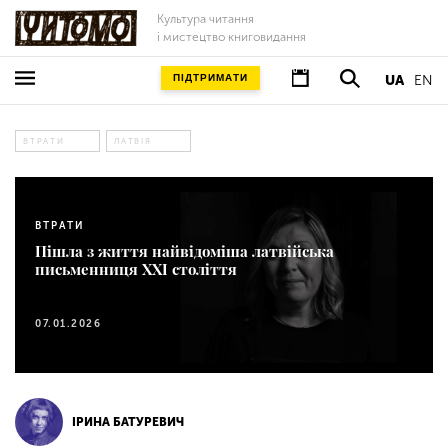
Культура читання
і мистецтво книговидання
ПІДТРИМАТИ
UA
EN
ВТРАТИ
ЛАТВІЯ
ВТРАТИ
Пішла з життя найвідоміша латвійська
письменниця XXI століття
07.01.2026
ІРИНА БАТУРЕВИЧ