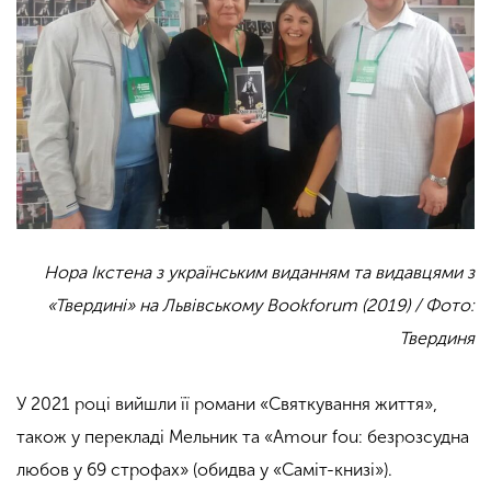
Нора Ікстена з українським виданням та видавцями з
«Твердині» на Львівському Bookforum (2019) / Фото:
Твердиня
У 2021 році вийшли її романи «Святкування життя»,
також у перекладі Мельник та «Amour fou: безрозсудна
любов у 69 строфах» (обидва у «Саміт-книзі»).