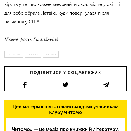
вірить у те, що кожен має знайти своє місце у світі, і
для себе обрала Латвію, куди повернулася після
навчання у США.
Чільне фото: Ekrānšāviņš
НОВИНИ
ВТРАТИ
ЛАТВІЯ
ПОДІЛИТИСЯ У СОЦМЕРЕЖАХ
Цей матеріал підготовано завдяки учасникам
Клубу Читомо
Читомо» — це медіа про книжки й літературу,