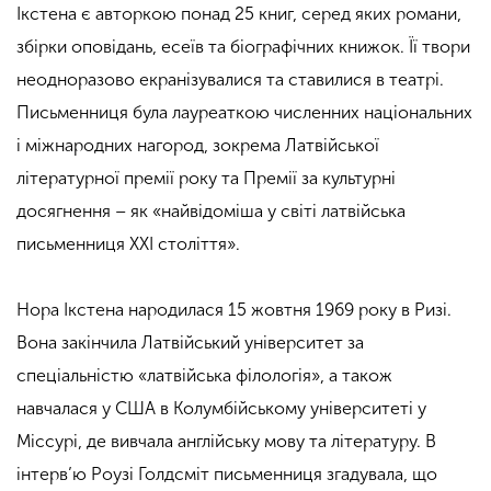
Ікстена є авторкою понад 25 книг, серед яких романи,
збірки оповідань, есеїв та біографічних книжок. Її твори
неодноразово екранізувалися та ставилися в театрі.
Письменниця була лауреаткою численних національних
і міжнародних нагород, зокрема Латвійської
літературної премії року та Премії за культурні
досягнення – як «найвідоміша у світі латвійська
письменниця ХХІ століття».
Нора Ікстена народилася 15 жовтня 1969 року в Ризі.
Вона закінчила Латвійський університет за
спеціальністю «латвійська філологія», а також
навчалася у США в Колумбійському університеті у
Міссурі, де вивчала англійську мову та літературу. В
інтерв’ю Роузі Голдсміт письменниця згадувала, що