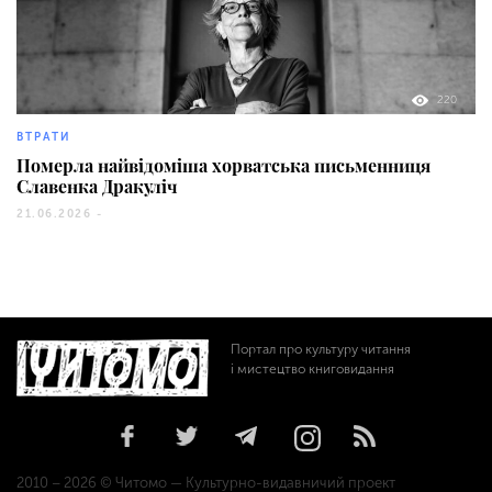
220
ВТРАТИ
Померла найвідоміша хорватська письменниця
Славенка Дракуліч
21.06.2026 -
Портал про культуру читання
і мистецтво книговидання
2010 – 2026 © Читомо — Культурно-видавничий проект