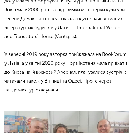
долучалася до формування культурної політики Латвії.
Зокрема у 2006 році за підтримки міністерки культури
Гелени Демакової співзаснувала один з найвідоміших
літературних будинків у Латвії
—
International Writers
and Translators’ House (Ventspils).
У вересні 2019 року авторка приїжджала на Bookforum
у Львів, а у квітні 2020 року Нора Ікстена мала приїхати
до Києва на Книжковий Арсенал, планувалися зустрічі з
читачами також у Вінниці та Одесі. Проте через
пандемію тур скасували.