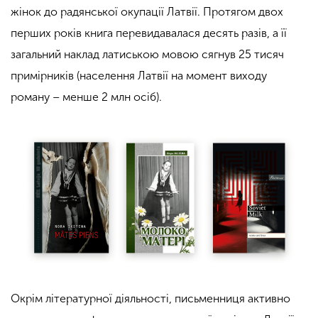
жінок до радянської окупації Латвії. Протягом двох
перших років книга перевидавалася десять разів, а її
загальний наклад латиською мовою сягнув 25 тисяч
примірників (населення Латвії на момент виходу
роману – менше 2 млн осіб).
Окрім літературної діяльності, письменниця активно