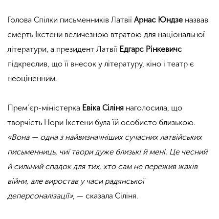
Голова Спілки письменників Латвії
Арнас Юндзе
назвав
смерть Ікстени величезною втратою для національної
літератури, а президент Латвії
Едгарс Рінкевичс
підкреслив, що її внесок у літературу, кіно і театр є
неоціненним.
Прем’єр-міністерка
Евіка Сіліня
наголосила, що
творчість Нори Ікстени була їй особисто близькою.
«Вона — одна з найвизначніших сучасних латвійських
письменниць, чиї твори дуже близькі й мені. Це чесний
й сильний спадок для тих, хто сам не пережив жахів
війни, але виростав у часи радянської
деперсоналізації»
, — сказала Сіліня.