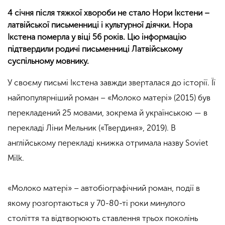
4 січня після тяжкої хвороби не стало Нори Ікстени –
латвійської письменниці і культурної діячки. Нора
Ікстена померла у віці 56 років. Цю інформацію
підтвердили родичі письменниці Латвійському
суспільному мовнику.
У своєму письмі Ікстена завжди зверталася до історії. Її
найпопулярніший роман – «Молоко матері» (2015) був
перекладений 25 мовами, зокрема й українською — в
перекладі Ліни Мельник («Твердиня», 2019). В
англійському перекладі книжка отримала назву Soviet
Milk.
«Молоко матері» – автобіографічний роман, події в
якому розгортаються у 70-80-ті роки минулого
століття та відтворюють ставлення трьох поколінь