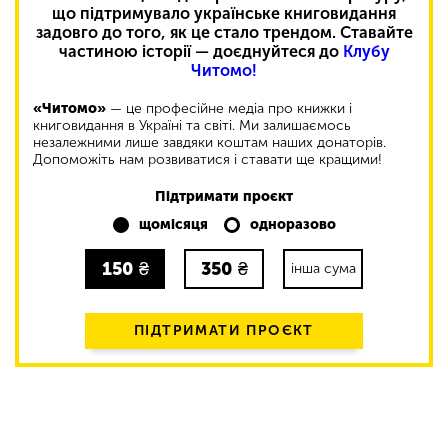
що підтримувало українське книговидання
задовго до того, як це стало трендом. Ставайте
частиною історії — доєднуйтеся до
Клубу
Читомо!
«Читомо»
— це професійне медіа про книжки і
книговидання в Україні та світі. Ми залишаємось
незалежними лише завдяки коштам наших донаторів.
Допоможіть нам розвиватися і ставати ще кращими!
Підтримати проєкт
щомісяця
одноразово
150
₴
350
₴
інша сума
ПІДТРИМАТИ ПРОЄКТ