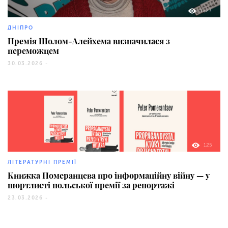
1223
ДНІПРО
Премія Шолом-Алейхема визначилася з
переможцем
30.03.2026 -
125
ЛІТЕРАТУРНІ ПРЕМІЇ
Книжка Померанцева про інформаційну війну — у
шортлисті польської премії за репортажі
23.03.2026 -