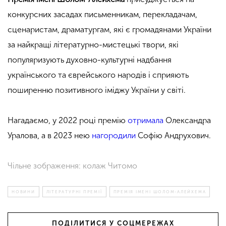
конкурсних засадах письменникам, перекладачам,
сценаристам, драматургам, які є громадянами України
за найкращі літературно-мистецькі твори, які
популяризують духовно-культурні надбання
українського та єврейського народів і сприяють
поширенню позитивного іміджу України у світі.
Нагадаємо, у 2022 році премію
отримала
Олександра
Уралова, а в 2023 нею
нагородили
Софію Андрухович.
Чільне зображення: колаж Читомо
НОВИНИ
ЛІТЕРАТУРНІ ПРЕМІЇ
ПРЕМІЯ ІМЕНІ ШОЛОМ-АЛЕЙХЕМА
ПОДІЛИТИСЯ У СОЦМЕРЕЖАХ