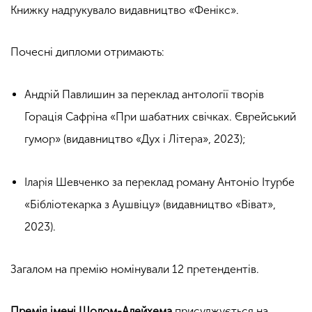
Книжку надрукувало видавництво «Фенікс».
Почесні дипломи отримають:
Андрій Павлишин за переклад антології творів
Горація Сафріна «При шабатних свічках. Єврейський
гумор» (видавництво «Дух і Літера», 2023);
Іларія Шевченко за переклад роману Антоніо Ітурбе
«Бібліотекарка з Аушвіцу» (видавництво «Віват»,
2023).
Загалом на премію номінували 12 претендентів.
Премія імені Шолом-Алейхема
присуджується на