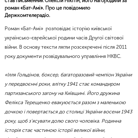
став письменник Олексій Нікітін, його нагородили за
роман «Бат-Амі». Про це повідомило
Держкомтелерадіо.
Роман «Бат-Амі» розповідає історію київської
українсько-єврейської родини часів Другої світової
війни. В основу тексти лягли розсекречені після 2011
року документи розвідувального управління НКВС.
«Ілля Гольдінов, боксер, багаторазовий чемпіон України
у передвоєнні роки, влітку 1941 стає командиром
партизанського загону на Київщині. Його дружина
Фелікса Терещенко евакуюється разом з маленькою
дочкою і повертається до столиці України восени 1943
року, щоб з’ясувати долю свого чоловіка. Родинна
історія стає частиною історії великої війни,