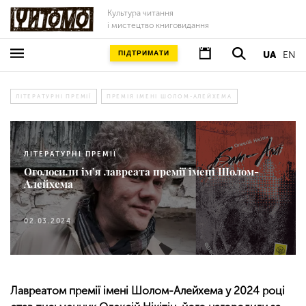
Культура читання
і мистецтво книговидання
ПІДТРИМАТИ
UA
EN
ЛІТЕРАТУРНІ ПРЕМІЇ
ПРЕМІЯ ІМЕНІ ШОЛОМ-АЛЕЙХЕМА
ЛІТЕРАТУРНІ ПРЕМІЇ
Оголосили ім’я лавреата премії імені Шолом-
Алейхема
02.03.2024
Лавреатом премії імені Шолом-Алейхема у 2024 році