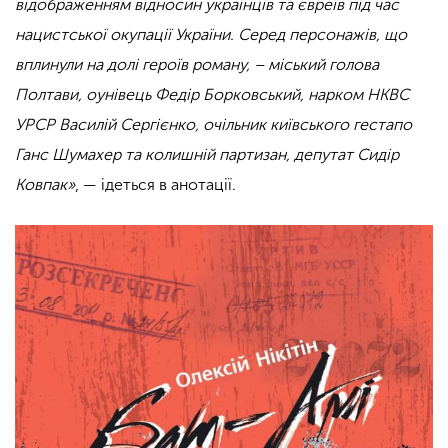
відображенням відносин українців та євреїв під час
нацистської окупації України. Серед персонажів, що
вплинули на долі героїв роману, – міський голова
Полтави, оунівець Федір Борковський, нарком НКВС
УРСР Василій Сергієнко, очільник київського гестапо
Ганс Шумахер та колишній партизан, депутат Сидір
Ковпак»
, — ідеться в анотації.