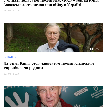
У фіналі польської премії Nike-2026 – збірка Юрія
Завадського та роман про війну в Україні
16.06.2026 -
190
ІСПАНІЯ
Джуліан Барнз став лавреатом премії іспанської
королівської родини
12.06.2026 -