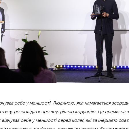
почував себе у меншості. Людиною, яка намагається зсеред
 етику, розповідати про внутрішню корупцію. Це премія на 
 відчував себе у меншості серед колег, які за інерцією совє
оїм власникам, політикам, правлячим партіям. Безкомпроміс