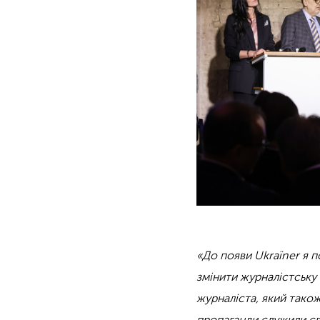
«До появи Ukraïner я 
змінити журналістську
журналіста, який також
пропаганди служили св