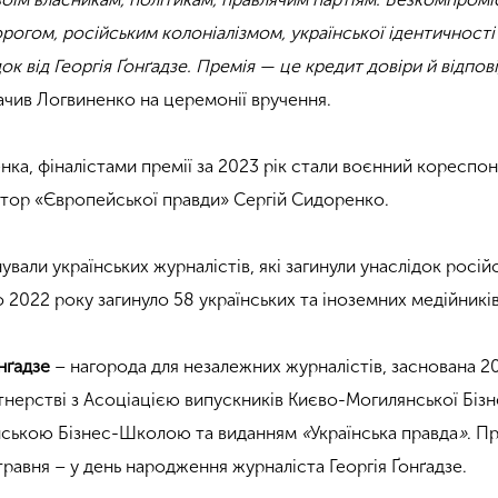
орогом, російським колоніалізмом, української ідентичності
к від Георгія Ґонґадзе. Премія — це кредит довіри й відпов
начив Логвиненко на церемонії вручення.
нка, фіналістами премії за 2023 рік стали воєнний кореспо
ктор «Європейської правди» Сергій Сидоренко.
ували українських журналістів, які загинули унаслідок росій
го 2022 року загинуло 58 українських та іноземних медійників
онґадзе
– нагорода для незалежних журналістів, заснована 2
тнерстві з Асоціацією випускників Києво-Могилянської Бізн
нською Бізнес-Школою та виданням
«
Українська правда
»
. П
 травня – у день народження журналіста Георгія Ґонґадзе.