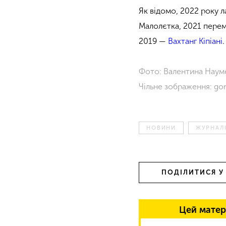
Як відомо, 2022 року 
Малолєтка, 2021 пер
2019 —
Вахтанг Кіпіані
.
Фото: Валентина Наум
Чільне зображення: go
НОВИНИ
ЖУРНАЛ
ПОДІЛИТИСЯ У
Цей матер