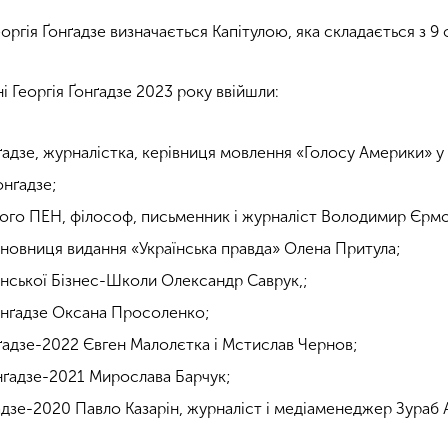
оргія Ґонґадзе визначається Капітулою, яка складається з 9 
ні Георгія Ґонґадзе 2023 року ввійшли:
ґадзе, журналістка, керівниця мовлення «Голосу Америки» у 
онґадзе;
кого ПЕН, філософ, письменник і журналіст Володимир Єрм
сновниця видання «Українська правда» Олена Притула;
нської Бізнес-Школи Олександр Саврук,;
онґадзе Оксана Просоленко;
ґадзе-2022 Євген Малолєтка і Мстислав Чернов;
нґадзе-2021 Мирослава Барчук;
адзе-2020 Павло Казарін, журналіст і медіаменеджер Зураб 