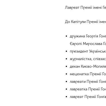
Лавреат Премії імені Ге
До Капітули Премії іме
дружина Георгія Ґон
Європі Мирослава Ґ
президент Українсь
журналістка, співза
декан Києво-Могиля
меценатка Премії Ґ
лавреати Премії Ґон
лавреатка Премії Ґо
лавреат Премії Ґонґ