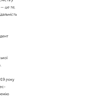
 — це те,
ідальність
ндент
ської
.
019 року
ес-
ремію