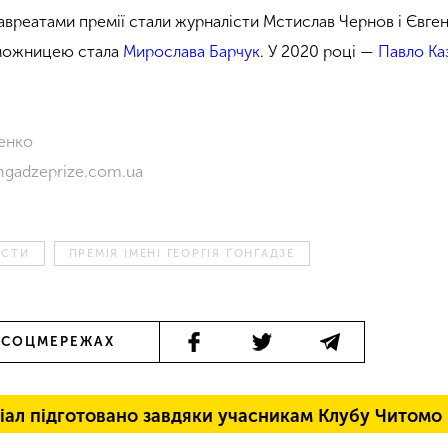
лавреатами премії стали журналісти Мстислав Чернов і Євге
еможницею стала
Мирослава Барчук
. У 2020 році —
Павло Ка
енко
ngadzeprize.com.ua
ІСТИ
ПРЕМІЯ ІМЕНІ ГЕОРГІЯ ҐОНҐАДЗЕ
 СОЦМЕРЕЖАХ
іал підготовано завдяки учасникам Клубу Читомо