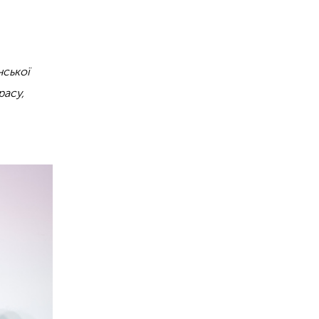
нської
расу,