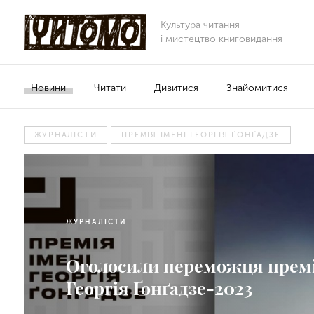
Культура читання
і мистецтво книговидання
Новини
Читати
Дивитися
Знайомитися
ЖУРНАЛІСТИ
ПРЕМІЯ ІМЕНІ ГЕОРГІЯ ҐОНҐАДЗЕ
ЖУРНАЛІСТИ
Оголосили переможця премі
Георгія Ґонґадзе-2023