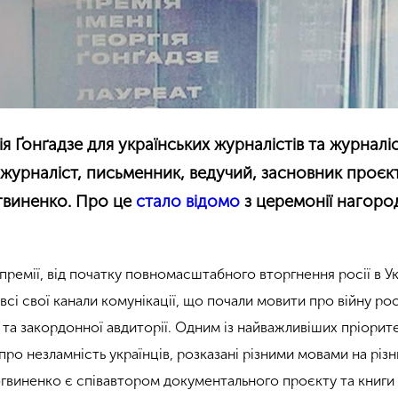
я Ґонґадзе для українських журналістів та журналі
журналіст, письменник, ведучий, засновник проєк
гвиненко. Про це
стало відомо
з церемонії нагор
 премії, від початку повномасштабного вторгнення росії в У
всі свої канали комунікації, що почали мовити про війну рос
ї та закордонної авдиторії. Одним із найважливіших пріорите
 про незламність українців, розказані різними мовами на різ
гвиненко є співавтором документального проєкту та книги