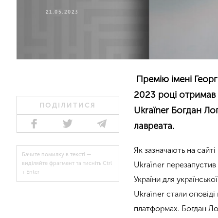
21.05.2023
Премію імені Георгі
2023 році отримав 
ПОДІЛИТИСЯ
Ukraїner Богдан Ло
лавреата.
Як зазначають на сайті
Бачите помилку в тексті —
Ukraїner перезапустив 
виділяйте фрагмент та тисніть Ctrl
+ Enter
України для українсько
Ukraїner стали оповіді
платформах. Богдан Ло