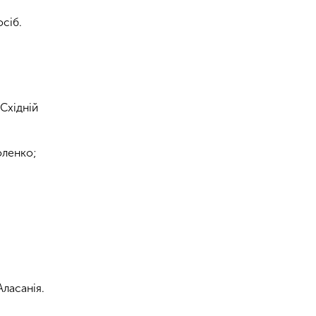
осіб.
Східній
оленко;
Аласанія.