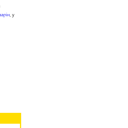
н
зарін
, у