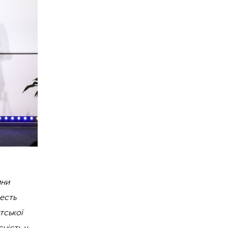
ини
честь
тської
ність у