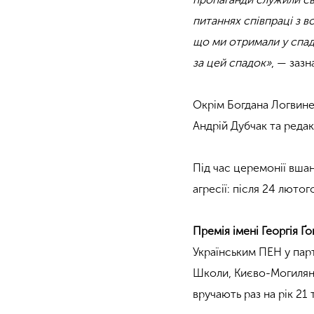
питаннях співпраці з в
що ми отримали у спадо
за цей спадок»
, — заз
Окрім Богдана Логвине
Андрій Дубчак та реда
Під час церемонії вшан
агресії: після 24 люто
Премія імені Георгія Ґ
Українським ПЕН у пар
Школи, Києво-Могиля
вручають раз на рік 21