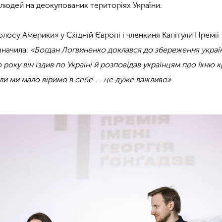
 людей на деокупованих територіях України.
лосу Америки» у Східній Європі і членкиня Капітули Премії
значила:
Богдан Логвиненко доклався до збереження украї
 року він їздив по Україні й розповідав українцям про їхню к
коли ми мало віримо в себе — це дуже важливо