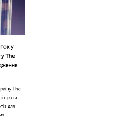
сток у
ту The
одження
країну The
ії проти
тів для
них