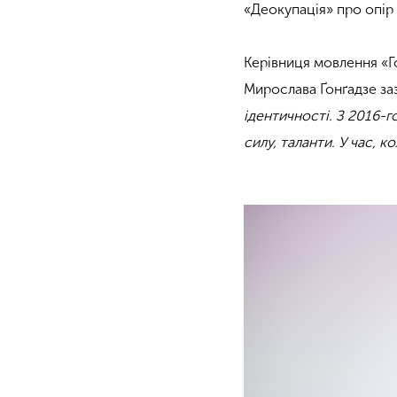
«Деокупація» про опір
Керівниця мовлення «Го
Мирослава Ґонґадзе за
ідентичності. З 2016-го
силу, таланти. У час, 