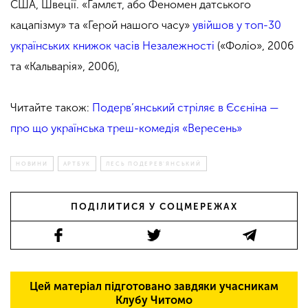
США, Швеції. «Гамлєт, або Феномен датського
кацапізму» та «Герой нашого часу»
увійшов у топ-30
українських книжок часів Незалежності
(«Фоліо», 2006
та «Кальварія», 2006),
Читайте також:
Подерв’янський стріляє в Єсєніна —
про що українська треш-комедія «Вересень»
НОВИНИ
АРТБУК
ЛЕСЬ ПОДЕРЕВ'ЯНСЬКИЙ
ПОДІЛИТИСЯ У СОЦМЕРЕЖАХ
Цей матеріал підготовано завдяки учасникам
Клубу Читомо