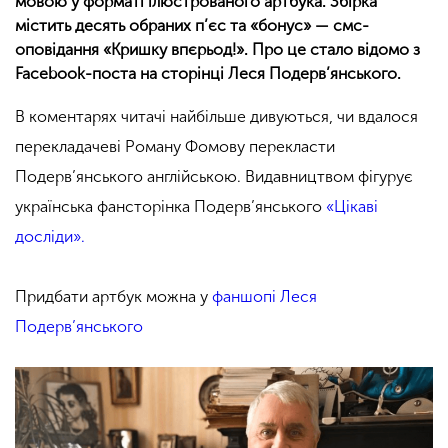
мовою у форматі ілюстрованого артбука. Збірка
містить десять обраних п’єс та
«
бонус» — смс-
оповідання «Кришку впєрьод!». Про це стало відомо з
Facebook-поста на сторінці Леся Подерв’янського.
В коментарях читачі найбільше дивуються, чи вдалося
перекладачеві Роману Фомову перекласти
Подерв’янського англійською. Видавництвом фігурує
українська фансторінка Подерв’янського
«Цікаві
досліди».
Придбати артбук можна у
фаншопі Леся
Подерв’янського