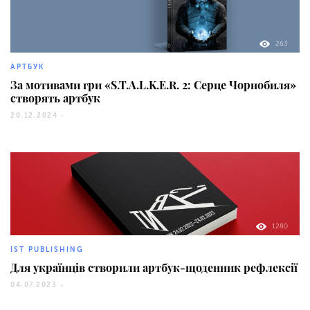
263
АРТБУК
За мотивами гри «S.T.A.L.K.E.R. 2: Серце Чорнобиля»
створять артбук
20.12.2024 -
1280
IST PUBLISHING
Для українців створили артбук-щоденник рефлексії
04.07.2023 -