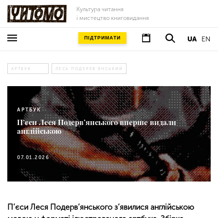
Культура читання
і мистецтво книговидання
ПІДТРИМАТИ
UA
EN
АРТБУК
ЛЕСЬ ПОДЕРЕВ'ЯНСЬКИЙ
АРТБУК
П’єси Леся Подерв’янського вперше видали
англійською
07.01.2026
П’єси Леся Подерв’янського з’явилися англійською