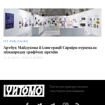
1074
IST PUBLISHING
Артбук Майдукова й ілюстрації Сарвіри отримали
міжнародну графічну премію
21.11.2022 -
ОЛЕСЯ БОЙКО
Портал про культуру читання
і мистецтво книговидання