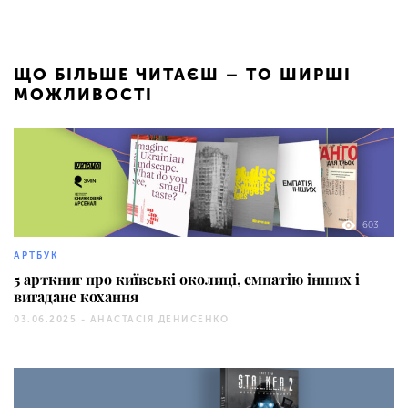
ЩО БІЛЬШЕ ЧИТАЄШ – ТО ШИРШІ
МОЖЛИВОСТІ
603
АРТБУК
5 арткниг про київські околиці, емпатію інших і
вигадане кохання
03.06.2025 -
АНАСТАСІЯ ДЕНИСЕНКО