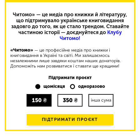
Читомо» — це медіа про книжки й літературу,
що підтримувало українське книговидання
задовго до того, як це стало трендом. Ставайте
частиною історії — доєднуйтеся до
Клубу
Читомо!
«Читомо»
— це професійне медіа про книжки і
книговидання в Україні та світі. Ми залишаємось
незалежними лише завдяки коштам наших донаторів.
Допоможіть нам розвиватися і ставати ще кращими!
Підтримати проєкт
щомісяця
одноразово
150
₴
350
₴
інша сума
ПІДТРИМАТИ ПРОЄКТ