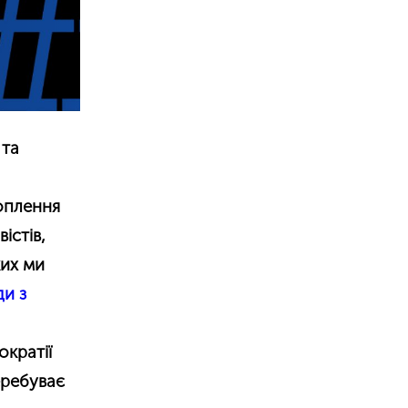
 та
хоплення
істів,
ких ми
и з
а
кратії
еребуває