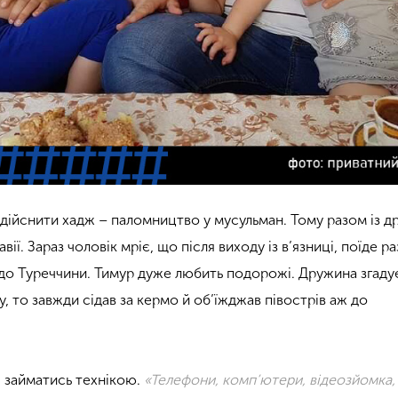
 здійснити хадж – паломництво у мусульман. Тому разом із 
вії. Зараз чоловік мріє, що після виходу із в’язниці, поїде ра
до Туреччини. Тимур дуже любить подорожі. Дружина згаду
у, то завжди сідав за кермо й об’їжджав півострів аж до
 займатись технікою.
«Телефони, комп’ютери, відеозйомка,