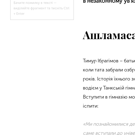
в незаконному ув’яз
Бачите помилку в тексті —
виділяйте фрагмент та тисніть Ctrl
+ Enter
Ашламас
Тимур Ібрагімов – бать
коли тата забрали озб
років. Історія їхнього
водієм у Танкській гімн
Вступити в гімназію мо
іспити:
«Ми познайомилися дес
саме вступали до унів