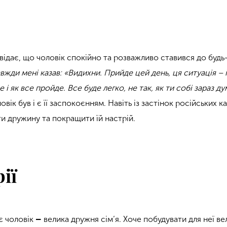
ідає, що чоловік спокійно та розважливо ставився до будь
вжди мені казав: «Видихни. Прийде цей день, ця ситуація – і
 і як все пройде. Все буде легко, не так, як ти собі зараз д
овік був і є її заспокоєнням. Навіть із застінок російських к
 дружину та покращити їй настрій.
ії
є чоловік
–
велика дружня сім’я. Хоче побудувати для неї в