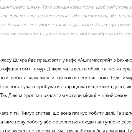
едині цього шляху. Тато завжди казав йому, щоб той стояв 
, але бувало таке, що хлопець міг або запізнитися, або не ви
ся батькові, він суворо ставився до нього. Казав, що Тимур 
тька ми знали цих студентів заочно, мого майбутнього чолов
 класу Діляра йде працювати у кафе «Ашламасарай» в Бахчис
 офіціантом і Тимур. Діляра мала вести облік, та після пер
піти: робота здавалася їй важкою й непосильною. Тоді Тиму
й запропонував спробувати попрацювати ще кілька днів і, я
 Так Діляра пропрацювала там чотири місяці – цілий сезон.
мала піти, Тимур спитав, що вона планує робити далі. Та відп
катиме нову роботу або повернеться сюди наступного сезон
ів би ввечері поговорити. Зустріч відбулася біля альтанки. Т