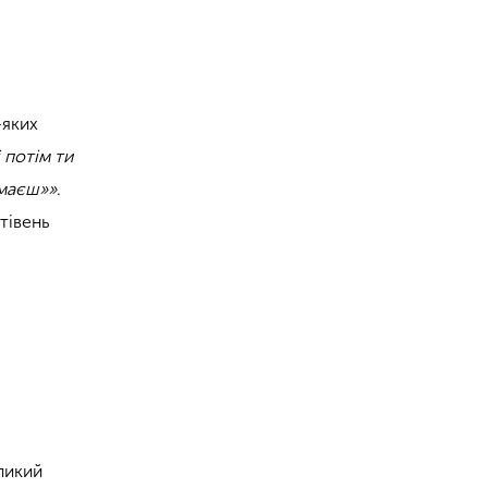
-яких
 потім ти
умаєш»»
.
атівень
еликий