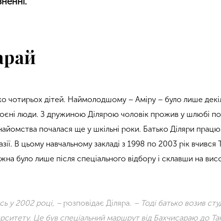
ненні.
арай
ко чотирьох дітей. Наймолодшому – Аміру – було лише декіл
роєні люди. З дружиною Ділярою чоловік прожив у шлюбі по
 знайомства почалася ще у шкільні роки. Батько Діляри прац
азії. В цьому навчальному закладі з 1998 по 2003 рік вчився 
жна було лише після спеціального відбору і склавши на вис
ь у 2002 році, –
розповідає Діляра.
– Тоді батько возив студ
ерситету. Це був спеціальний маршрут від Бахчисараю до Та