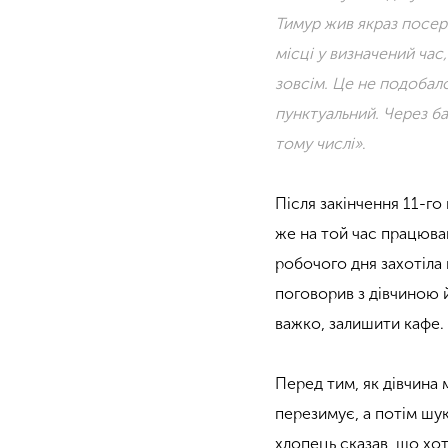
Тимур жив якраз посер
місці у визначений час
зовсім. Це не подобало
пунктуальний. Через ба
тому числі»
.
Після закінчення 11-го
же на той час працював
робочого дня захотіла 
поговорив з дівчиною 
важко, залишити кафе.
Перед тим, як дівчина 
перезимує, а потім шу
хлопець сказав, що хот