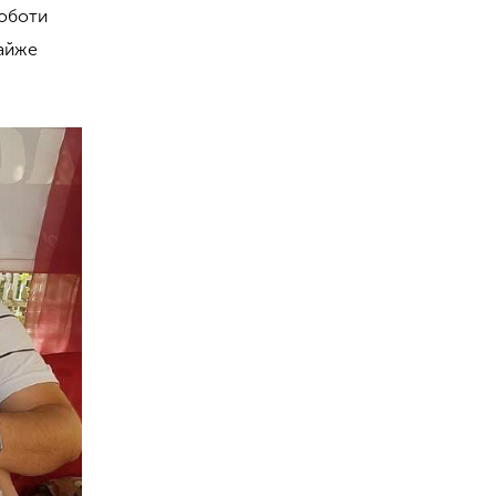
роботи
майже