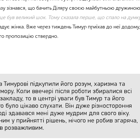
разу зізнався, що бачить Діляру своєю майбутньою дружиною 
це був великий шок. Тому сказала перше, що спало на думку
згадує жінка. Вже через тиждень Тимур приїхав до неї додому,
ого пропозицію ствердно.