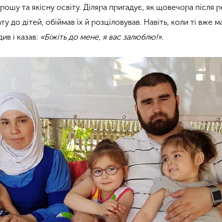
орошу та якісну освіту. Діляра пригадує, як щовечора після 
ту до дітей, обіймав їх й розціловував. Навіть, коли ті вже 
ив і казав:
«Біжіть до мене, я вас залюблю!»
.