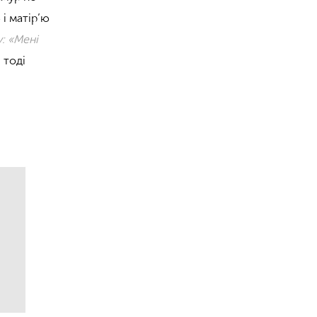
і матір’ю
: «Мені
 тоді