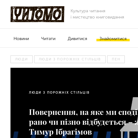
Культура читання
і мистецтво книговидання
Новини
Читати
Дивитися
Знайомитися
ЛЮДИ
ЛЮДИ З ПОРОЖНІХ СТІЛЬЦІВ
ПЕН
ЛЮДИ З ПОРОЖНІХ СТІЛЬЦІВ
Повернення, на яке ми споді
рано чи пізно відбудеться –
Тимур Ібрагімов