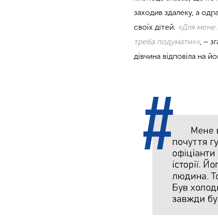
заходив здалеку, а од
своїх дітей.
«Для мене 
треба подумати»»
, – 
дівчина відповіла на й