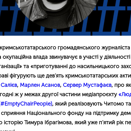
 кримськотатарського громадянського журналіста
а окупаційна влада звинувачує в участі у діяльності
анізації» та «приготуванні до насильницького за
раві фігурують ще дев’ять кримськотатарських актив
Салієв
,
Марлен Асанов
,
Сервер Мустафаєв
, про я
годні ж у межах другої частини медіапроєкту
«Люд
 (#EmptyChairPeople)
, який реалізовують Читомо т
 сприяння Національного фонду на підтримку демо
о історію Тимура Ібрагімова, який уже п’ятий рік п