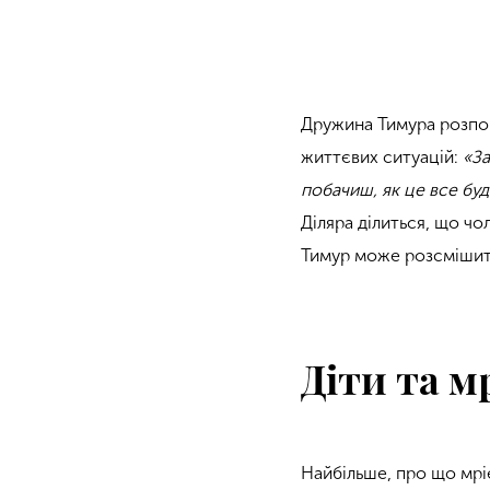
Дружина Тимура розпов
життєвих ситуацій:
«За
побачиш, як це все буде
Діляра ділиться, що чол
Тимур може розсмішити
Діти та мр
Найбільше, про що мрі