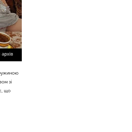
дружиною
зом зі
є, що