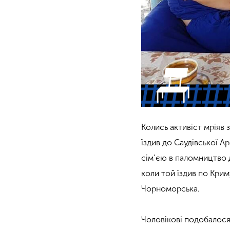
Колись активіст мріяв
їздив до Саудівської Ара
сім’єю в паломництво 
коли той їздив по Крим
Чорноморська.
Чоловікові подобалося