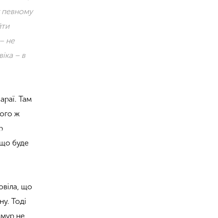
у певному
йти
– не
іка – в
араї. Там
шого ж
р
кщо буде
овіла, що
у. Тоді
имур не