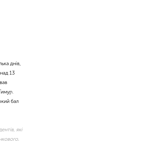
ька днів,
над 13
ював
Тимур.
окий бал
ентів, які
нкового,