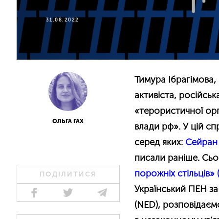
31.08.2022
Тимура Ібрагімова,
активіста, російськ
«терористичної орг
ОЛЬГА ГАХ
влади рф». У цій сп
серед яких:
Сейран 
писали раніше. Сьо
порожніх стільців»
ПОДІЛИТИСЯ
Український ПЕН за
(NED), розповідаєм