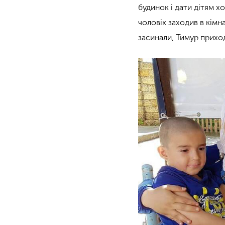
будинок і дати дітям х
чоловік заходив в кімна
засинали, Тимур приход